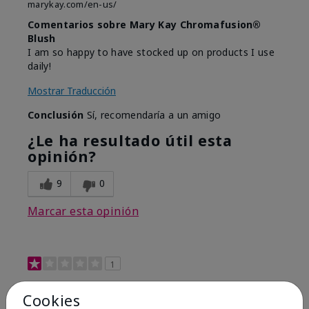
marykay.com/en-us/
Comentarios sobre Mary Kay Chromafusion®
Blush
I am so happy to have stocked up on products I use
daily!
Mostrar Traducción
Conclusión
Sí, recomendaría a un amigo
¿Le ha resultado útil esta
opinión?
9
0
Marcar esta opinión
1
Not a favorite
Cookies