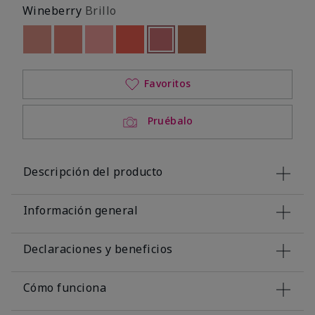
Wineberry
Brillo
Out of stock
Out of stock
Out of stock
Out of stock
seleccionado
Out of stock
Out of stock
Favoritos
Pruébalo
Descripción del producto
Información general
Declaraciones y beneficios
Cómo funciona