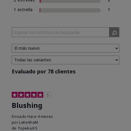
1 estrella
1
Evaluado por 78 clientes
5
Blushing
Enviado
Hace 4 meses
por
LaKeithaM
de
Topeka,KS