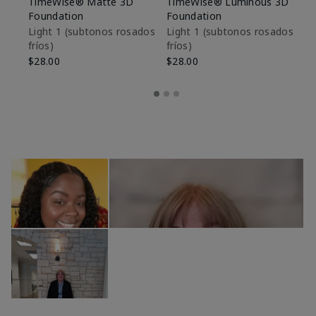
TimeWise® Matte 3D
TimeWise® Luminous 3D
Sk
Foundation
Foundation
De
es
Light 1​ (subtonos rosados
Light 1​ (subtonos rosados
fríos)
fríos)
$9
$28.00
$28.00