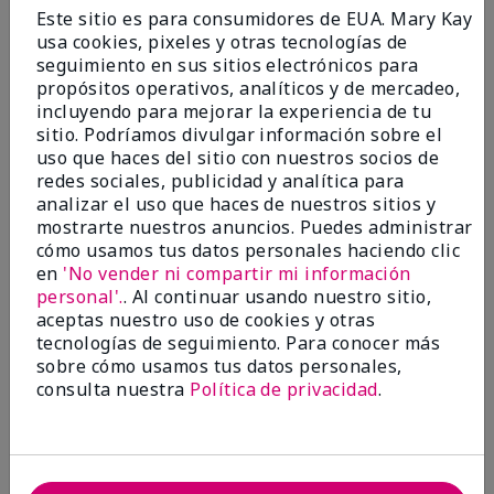
Enviado
Hace 9 meses
Este sitio es para consumidores de EUA. Mary Kay
por
Bette B.
usa cookies, pixeles y otras tecnologías de
de
Green Valley
seguimiento en sus sitios electrónicos para
Comprador verificado
propósitos operativos, analíticos y de mercadeo,
incluyendo para mejorar la experiencia de tu
Evaluado en
sitio. Podríamos divulgar información sobre el
marykay.com/en-us/
uso que haces del sitio con nuestros socios de
Comentarios sobre Mary Kay Chromafusion®
redes sociales, publicidad y analítica para
Blush
analizar el uso que haces de nuestros sitios y
The blush is hard to get used to - it goes on very
mostrarte nuestros anuncios. Puedes administrar
heavy and then needs to be softened. I think I will
cómo usamos tus datos personales haciendo clic
stick with my old brand for now.
en
'No vender ni compartir mi información
personal'.
. Al continuar usando nuestro sitio,
Mostrar Traducción
aceptas nuestro uso de cookies y otras
tecnologías de seguimiento. Para conocer más
Conclusión
No, no recomendaría a un amigo
sobre cómo usamos tus datos personales,
¿Le ha resultado útil esta
consulta nuestra
Política de privacidad
.
opinión?
16
5