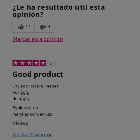
¿Le ha resultado útil esta
opinión?
11
0
Marcar esta opinión
5
Good product
Enviado
Hace 10 meses
por
ggtg
de
tggttg
Evaluado en
marykay.com/en-us/
tdedwd
Mostrar Traducción