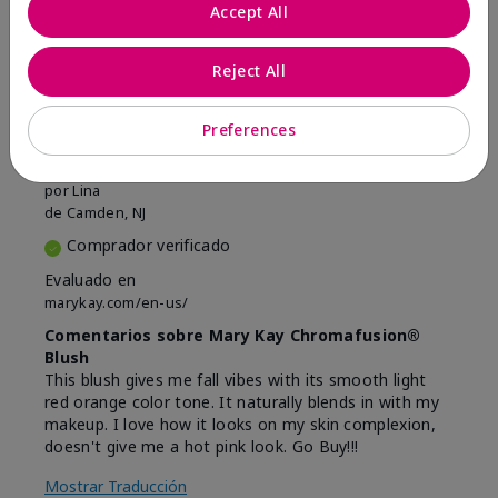
Marcar esta opinión
Accept All
Reject All
5
Beautiful
Preferences
Enviado
Hace 9 meses
por
Lina
de
Camden, NJ
Comprador verificado
Evaluado en
marykay.com/en-us/
Comentarios sobre Mary Kay Chromafusion®
Blush
This blush gives me fall vibes with its smooth light
red orange color tone. It naturally blends in with my
makeup. I love how it looks on my skin complexion,
doesn't give me a hot pink look. Go Buy!!!
Mostrar Traducción