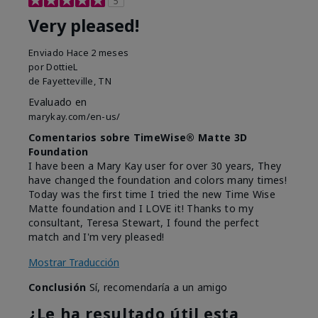
5
Very pleased!
Enviado
Hace 2 meses
por
DottieL
de
Fayetteville, TN
Evaluado en
marykay.com/en-us/
Comentarios sobre TimeWise® Matte 3D
Foundation
I have been a Mary Kay user for over 30 years, They
have changed the foundation and colors many times!
Today was the first time I tried the new Time Wise
Matte foundation and I LOVE it! Thanks to my
consultant, Teresa Stewart, I found the perfect
match and I'm very pleased!
Mostrar Traducción
Conclusión
Sí, recomendaría a un amigo
¿Le ha resultado útil esta