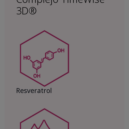
3D®
Resveratrol