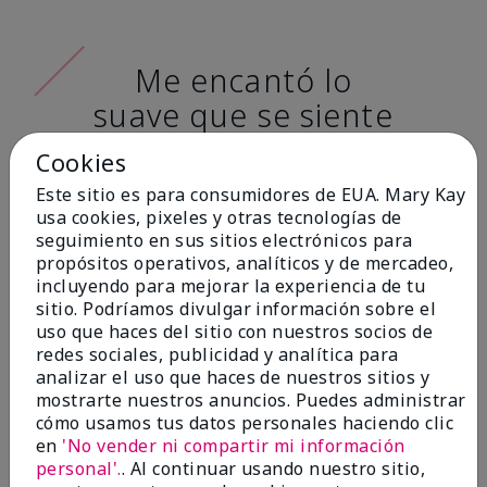
Me encantó lo
suave que se siente
al aplicarla. Tiene
Cookies
un acabado mate
Este sitio es para consumidores de EUA. Mary Kay
muy bonito y no se
usa cookies, pixeles y otras tecnologías de
seguimiento en sus sitios electrónicos para
siente pastosa en la
propósitos operativos, analíticos y de mercadeo,
piel. (tono de piel:
incluyendo para mejorar la experiencia de tu
sitio. Podríamos divulgar información sobre el
claro)
uso que haces del sitio con nuestros socios de
redes sociales, publicidad y analítica para
Ailime A., Tampa, Fla.
analizar el uso que haces de nuestros sitios y
mostrarte nuestros anuncios. Puedes administrar
cómo usamos tus datos personales haciendo clic
en
'No vender ni compartir mi información
personal'.
. Al continuar usando nuestro sitio,