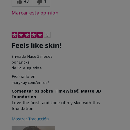
43
1
Marcar esta opinión
5
Feels like skin!
Enviado
Hace 2 meses
por
Ericka
de
St. Augustine
Evaluado en
marykay.com/en-us/
Comentarios sobre TimeWise® Matte 3D
Foundation
Love the finish and tone of my skin with this
foundation
Mostrar Traducción