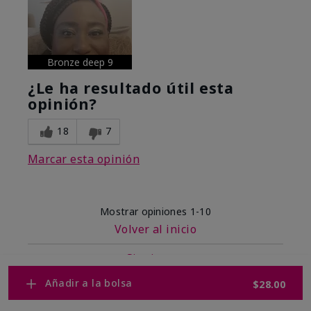
Bronze deep 9
¿Le ha resultado útil esta
opinión?
18
7
Marcar esta opinión
Mostrar opiniones
1-10
Volver al inicio
Siguiente
»
Añadir a la bolsa
$28.00