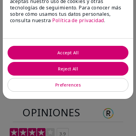
aceptas nuestro uso de cookies y otras
Antes & después
tecnologías de seguimiento. Para conocer más
sobre cómo usamos tus datos personales,
consulta nuestra
Política de privacidad
.
Antes
Después
Antes
Después
Accept All
Reject All
Preferences
OPINIONES
3.9