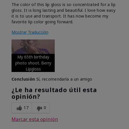
The color of this lip gloss is so concentrated for a lip
gloss. It is long lasting and beautiful. I love how easy
it is to use and transport. It has now become my
favorite lip color going forward.
Mostrar Traducción
My 65th birthday
photo shoot. Berry
Lipgloss
Conclusión
Sí, recomendaría a un amigo
¿Le ha resultado útil esta
opinión?
17
0
Marcar esta opinión