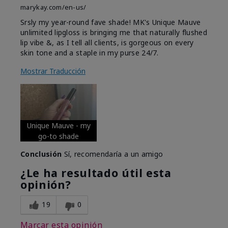
marykay.com/en-us/
Srsly my year-round fave shade! MK's Unique Mauve
unlimited lipgloss is bringing me that naturally flushed
lip vibe &, as I tell all clients, is gorgeous on every
skin tone and a staple in my purse 24/7.
Mostrar Traducción
Unique Mauve - my
go-to shade
Conclusión
Sí, recomendaría a un amigo
¿Le ha resultado útil esta
opinión?
19
0
Marcar esta opinión