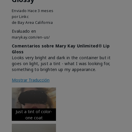
Enviado
Hace 3 meses
por
Linkc
de
Bay Area California
Evaluado en
marykay.com/en-us/
Comentarios sobre Mary Kay Unlimited® Lip
Gloss
Looks very bright and dark in the container but it
goes on light, just a tint - what I was looking for,
something to brighten up my appearance.
Mostrar Traducción
Just a tint of color-
one coat