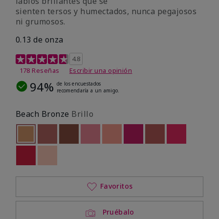
labios brillantes que se
sienten tersos y humectados, nunca pegajosos
ni grumosos.
0.13 de onza
Calificación de clientes de 4,2 de 5
4.8
178 Reseñas
Escribir una opinión
94%
de los encuestados
recomendaría a un amigo.
Beach Bronze
Brillo
seleccionado
Out of stock
Out of stock
Out of stock
Out of stock
Out of stock
Out of stock
Out of stock
Out of stoc
Out of stock
Out of stock
Favoritos
Pruébalo