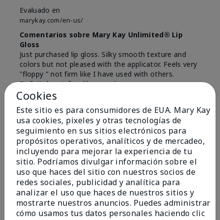
Evaluado en
marykay.com/en-us/
Comentarios sobre Mary Kay Unlimited® Lip
Gloss
Just purchased lip gloss. Silky smooth texture and
colors but not pleased with the applicator. Feels very
"floppy " not firm like I have used with others.
Definitely not firm like samples were.
Cookies
Mostrar Traducción
Este sitio es para consumidores de EUA. Mary Kay
Conclusión
Sí, recomendaría a un amigo
usa cookies, pixeles y otras tecnologías de
seguimiento en sus sitios electrónicos para
¿Le ha resultado útil esta
propósitos operativos, analíticos y de mercadeo,
opinión?
incluyendo para mejorar la experiencia de tu
sitio. Podríamos divulgar información sobre el
8
1
uso que haces del sitio con nuestros socios de
redes sociales, publicidad y analítica para
Marcar esta opinión
analizar el uso que haces de nuestros sitios y
mostrarte nuestros anuncios. Puedes administrar
cómo usamos tus datos personales haciendo clic