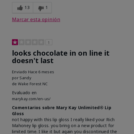
13
1
Marcar esta opinión
1
looks chocolate in on line it
doesn't last
Enviado
Hace 6 meses
por
Sandy
de
Wake Forest NC
Evaluado en
marykay.com/en-us/
Comentarios sobre Mary Kay Unlimited® Lip
Gloss
not happy with this lip gloss I really liked your Rich
Mahoney lip gloss. you bring on a new product for
limited time. I like it but again you discontinued the