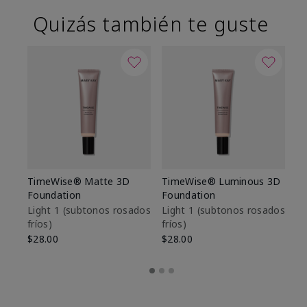
Quizás también te guste
TimeWise® Matte 3D
TimeWise® Luminous 3D
Sk
Foundation
Foundation
De
es
Light 1​ (subtonos rosados
Light 1​ (subtonos rosados
fríos)
fríos)
$9
$28.00
$28.00