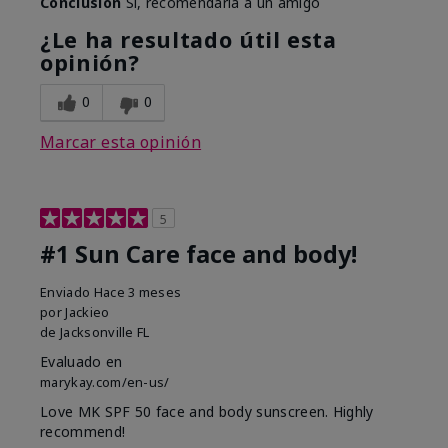
Conclusión
Sí, recomendaría a un amigo
¿Le ha resultado útil esta
opinión?
0
0
Marcar esta opinión
5
#1 Sun Care face and body!
Enviado
Hace 3 meses
por
Jackieo
de
Jacksonville FL
Evaluado en
marykay.com/en-us/
Love MK SPF 50 face and body sunscreen. Highly
recommend!