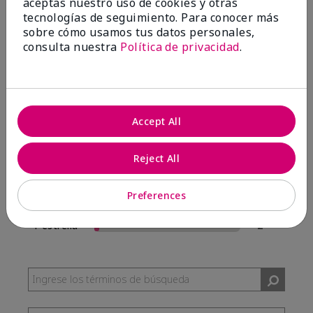
aceptas nuestro uso de cookies y otras
57 Reseñas
tecnologías de seguimiento. Para conocer más
sobre cómo usamos tus datos personales,
Escribir Una Opinión
consulta nuestra
Política de privacidad
.
95%
de los encuestados recomendaría a un amigo.
Accept All
5 estrellas
54
4 estrellas
0
Reject All
3 estrellas
1
Preferences
2 estrellas
0
1 estrella
2