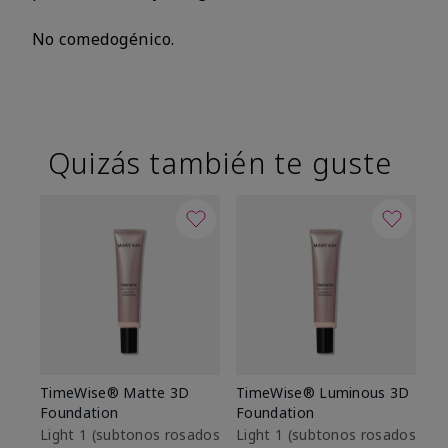
No comedogénico.
Quizás también te guste
TimeWise® Matte 3D
TimeWise® Luminous 3D
Sk
Foundation
Foundation
De
es
Light 1​ (subtonos rosados
Light 1​ (subtonos rosados