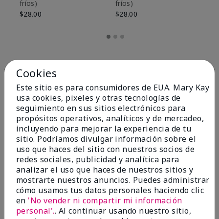
fríos)
fríos)
$9
$28.00
$28.00
Cookies
Este sitio es para consumidores de EUA. Mary Kay
usa cookies, pixeles y otras tecnologías de
seguimiento en sus sitios electrónicos para
propósitos operativos, analíticos y de mercadeo,
incluyendo para mejorar la experiencia de tu
sitio. Podríamos divulgar información sobre el
uso que haces del sitio con nuestros socios de
redes sociales, publicidad y analítica para
OPINIONES
analizar el uso que haces de nuestros sitios y
mostrarte nuestros anuncios. Puedes administrar
cómo usamos tus datos personales haciendo clic
en
'No vender ni compartir mi información
4.8
personal'.
. Al continuar usando nuestro sitio,