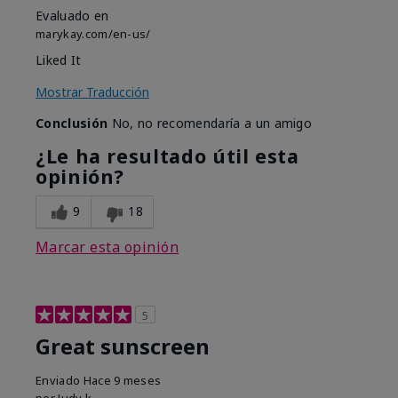
Evaluado en
marykay.com/en-us/
Liked It
Mostrar Traducción
Conclusión
No, no recomendaría a un amigo
¿Le ha resultado útil esta
opinión?
9
18
Marcar esta opinión
5
Great sunscreen
Enviado
Hace 9 meses
por
Judy k