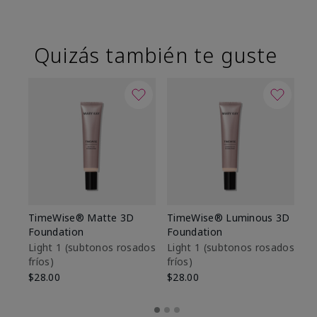
Quizás también te guste
TimeWise® Matte 3D
TimeWise® Luminous 3D
Sk
Foundation
Foundation
De
es
Light 1​ (subtonos rosados
Light 1​ (subtonos rosados
fríos)
fríos)
$9
$28.00
$28.00