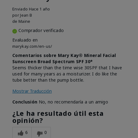
Enviado
Hace 1 año
por
Jean B
de
Maine
Comprador verificado
Evaluado en
marykay.com/en-us/
Comentarios sobre Mary Kay® Mineral Facial
Sunscreen Broad Spectrum SPF 30*
Seems thicker than the time wise 30SPF that I have
used for many years as a moisturizer. I do like the
tube better than the pump bottle.
Mostrar Traducción
Conclusión
No, no recomendaría a un amigo
¿Le ha resultado útil esta
opinión?
6
0