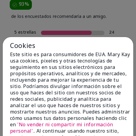
93%
de los encuestados recomendaría a un amigo.
5 estrellas
24
4 estrellas
4
Cookies
3 estrellas
0
Este sitio es para consumidores de EUA. Mary Kay
usa cookies, pixeles y otras tecnologías de
2 estrellas
2
seguimiento en sus sitios electrónicos para
1 estrella
0
propósitos operativos, analíticos y de mercadeo,
incluyendo para mejorar la experiencia de tu
sitio. Podríamos divulgar información sobre el
uso que haces del sitio con nuestros socios de
Tipo De Piel
Filtrar
redes sociales, publicidad y analítica para
reseñas
analizar el uso que haces de nuestros sitios y
por
mostrarte nuestros anuncios. Puedes administrar
Tipo
cómo usamos tus datos personales haciendo clic
de
en
'No vender ni compartir mi información
piel
personal'.
. Al continuar usando nuestro sitio,