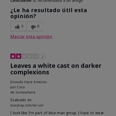
Conclusión
Sí, recomendaría a un amigo
¿Le ha resultado útil esta
opinión?
3
0
Marcar esta opinión
2
Leaves a white cast on darker
complexions
Enviado
Hace 4 meses
por
Coco
de
Somewhere
Evaluado en
marykay.com/en-us/
I look like I'm part of blue man group. I have to wear