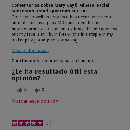
Comentarios sobre Mary Kay® Mineral Facial
Sunscreen Broad Spectrum SPF 30*
Goes on so well and my face has never once been
burned since using any MK sunscreen. If I use
another brand or forget on my body, it'll be super red
but my face is still burn free🩷 this is a staple in my
makeup bag! And Josh is amazing
Mostrar Traducción
Conclusión
Sí, recomendaría a un amigo
¿Le ha resultado útil esta
opinión?
5
0
Marcar esta opinión
5