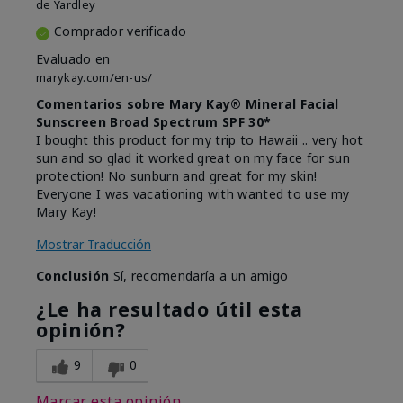
de
Yardley
Comprador verificado
Evaluado en
marykay.com/en-us/
Comentarios sobre Mary Kay® Mineral Facial
Sunscreen Broad Spectrum SPF 30*
I bought this product for my trip to Hawaii .. very hot
sun and so glad it worked great on my face for sun
protection! No sunburn and great for my skin!
Everyone I was vacationing with wanted to use my
Mary Kay!
Mostrar Traducción
Conclusión
Sí, recomendaría a un amigo
¿Le ha resultado útil esta
opinión?
9
0
Marcar esta opinión