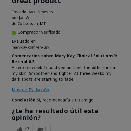
Great product
Enviado
Hace 8 meses
por
Jan W
de
Culbertson, MT
Comprador verificado
Evaluado en
marykay.com/en-us/
Comentarios sobre Mary Kay Clinical Solutions®
Retinol 0.3
After one week I could see and feel the difference in
my skin. Smoother and tighter. At three weeks my
dark spots are starting to fade
Mostrar Traducción
Conclusión
Sí, recomendaría a un amigo
¿Le ha resultado útil esta
opinión?
17
1