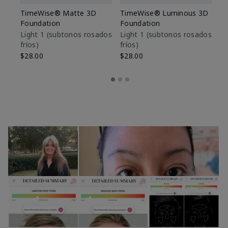
TimeWise® Matte 3D
TimeWise® Luminous 3D
Sk
Foundation
Foundation
De
es
Light 1​ (subtonos rosados
Light 1​ (subtonos rosados
fríos)
fríos)
$9
$28.00
$28.00