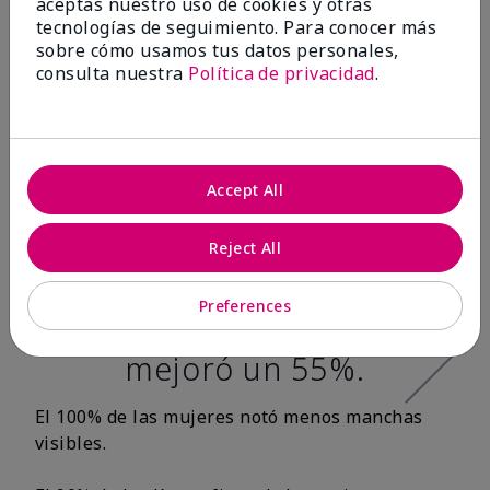
aceptas nuestro uso de cookies y otras
tecnologías de seguimiento. Para conocer más
Después de 12
sobre cómo usamos tus datos personales,
consulta nuestra
Política de privacidad
.
semanas:*
100% de las
mujeres tuvo una
Accept All
apariencia más
Reject All
tersa en la textura
de la piel y la
Preferences
suavidad de la piel
mejoró un 55%.
El 100% de las mujeres notó menos manchas
visibles.