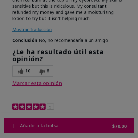
sensitive but this is ridiculous. My consultant
refunded my money and gave me a moisturizing
lotion to try but it isn't helping much.
Mostrar Traducción
Conclusión
No, no recomendaría a un amigo
¿Le ha resultado útil esta
opinión?
10
8
Marcar esta opinión
5
Retinol 0.3
Añadir a la bolsa
$70.00
Enviado
Hace 9 meses
por
Shelley