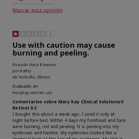
Marcar esta opinión
1
Use with caution may cause
burning and peeling.
Enviado
Hace 8 meses
por
Kathy
de
Yorkville, Illinois
Evaluado en
marykay.com/en-us/
Comentarios sobre Mary Kay Clinical Solutions®
Retinol 0.3
I bought this about a week ago. I used it only at
night before bed. Within 4 days my forehead and face
were burning, red and peeling. It is peeling into my
eyebrows and hairline. My eyebrows looked like a
chemical burn at the top of my eyebrows. My skin is