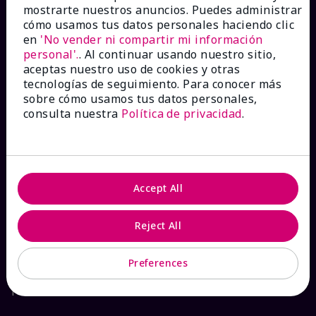
mostrarte nuestros anuncios. Puedes administrar
Catálogos interactivos
cómo usamos tus datos personales haciendo clic
en
'No vender ni compartir mi información
personal'.
. Al continuar usando nuestro sitio,
Preguntas frecuentes
aceptas nuestro uso de cookies y otras
tecnologías de seguimiento. Para conocer más
sobre cómo usamos tus datos personales,
consulta nuestra
Política de privacidad
.
ACERCA DE MARY KAY
Garantía de Satisfacción
Accept All
Sobre Mary Kay
Reject All
Sostenibilidad
Preferences
Promesa De Producto