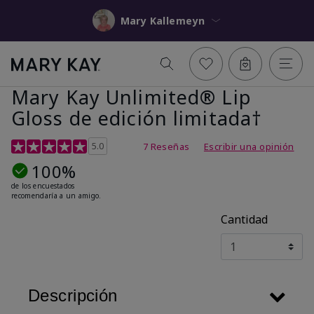
Mary Kallemeyn
Mary Kay Unlimited® Lip
Gloss de edición limitada†
Calificación de clientes de 5 de 5
5.0
7 Reseñas
Escribir una opinión
100%
de los encuestados
recomendaría a un amigo.
Cantidad
Descripción