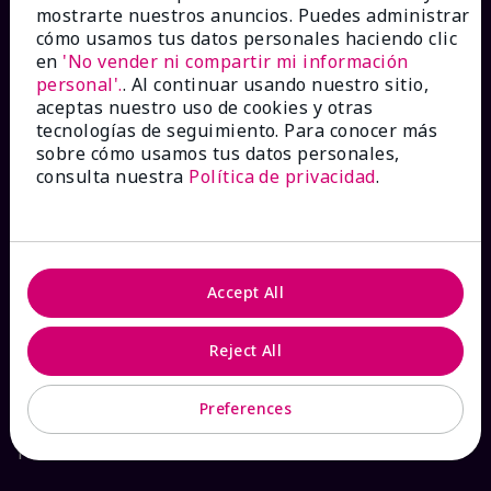
mostrarte nuestros anuncios. Puedes administrar
Catálogos interactivos
cómo usamos tus datos personales haciendo clic
en
'No vender ni compartir mi información
personal'.
. Al continuar usando nuestro sitio,
Preguntas frecuentes
aceptas nuestro uso de cookies y otras
tecnologías de seguimiento. Para conocer más
sobre cómo usamos tus datos personales,
consulta nuestra
Política de privacidad
.
ACERCA DE MARY KAY
Garantía de Satisfacción
Accept All
Sobre Mary Kay
Reject All
Sostenibilidad
Preferences
Promesa De Producto