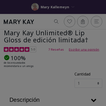
Mary Kallemeyn
Mary Kay Unlimited® Lip
Gloss de edición limitada†
Calificación de clientes de 5 de 5
5.0
7 Reseñas
Escribir una opinión
100%
de los encuestados
recomendaría a un amigo.
Cantidad
Descripción