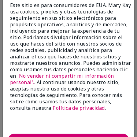
Enviado
Hace 9 meses
Este sitio es para consumidores de EUA. Mary Kay
por
Bette B.
usa cookies, pixeles y otras tecnologías de
de
Green Valley
seguimiento en sus sitios electrónicos para
Comprador verificado
propósitos operativos, analíticos y de mercadeo,
incluyendo para mejorar la experiencia de tu
Evaluado en
sitio. Podríamos divulgar información sobre el
marykay.com/en-us/
uso que haces del sitio con nuestros socios de
Comentarios sobre Mary Kay Chromafusion®
redes sociales, publicidad y analítica para
Blush
analizar el uso que haces de nuestros sitios y
The blush is hard to get used to - it goes on very
mostrarte nuestros anuncios. Puedes administrar
heavy and then needs to be softened. I think I will
cómo usamos tus datos personales haciendo clic
stick with my old brand for now.
en
'No vender ni compartir mi información
personal'.
. Al continuar usando nuestro sitio,
Mostrar Traducción
aceptas nuestro uso de cookies y otras
tecnologías de seguimiento. Para conocer más
Conclusión
No, no recomendaría a un amigo
sobre cómo usamos tus datos personales,
¿Le ha resultado útil esta
consulta nuestra
Política de privacidad
.
opinión?
16
5