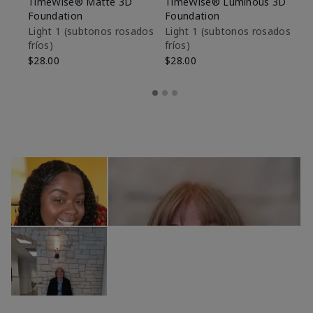
TimeWise® Matte 3D
TimeWise® Luminous 3D
Sk
Foundation
Foundation
De
es
Light 1​ (subtonos rosados
Light 1​ (subtonos rosados
fríos)
fríos)
$9
$28.00
$28.00