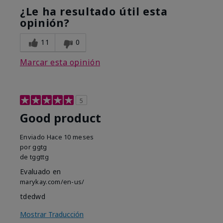
¿Le ha resultado útil esta
opinión?
11
0
Marcar esta opinión
5
Good product
Enviado
Hace 10 meses
por
ggtg
de
tggttg
Evaluado en
marykay.com/en-us/
tdedwd
Mostrar Traducción