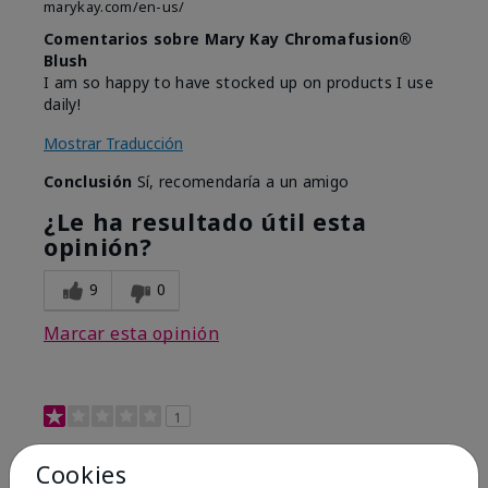
marykay.com/en-us/
Comentarios sobre Mary Kay Chromafusion®
Blush
I am so happy to have stocked up on products I use
daily!
Mostrar Traducción
Conclusión
Sí, recomendaría a un amigo
¿Le ha resultado útil esta
opinión?
9
0
Marcar esta opinión
1
Not a favorite
Cookies