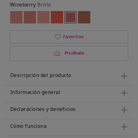
Wineberry
Brillo
Out of stock
Out of stock
Out of stock
Out of stock
seleccionado
Out of stock
Out of stock
Favoritos
Pruébalo
Descripción del producto
Información general
Declaraciones y beneficios
Cómo funciona