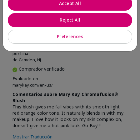
Marcar esta opinión
Accept All
Reject All
5
Beautiful
Preferences
Enviado
Hace 9 meses
por
Lina
de
Camden, NJ
Comprador verificado
Evaluado en
marykay.com/en-us/
Comentarios sobre Mary Kay Chromafusion®
Blush
This blush gives me fall vibes with its smooth light
red orange color tone. It naturally blends in with my
makeup. I love how it looks on my skin complexion,
doesn't give me a hot pink look. Go Buy!!!
Mostrar Traducción