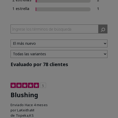
1 estrella
1
Evaluado por 78 clientes
5
Blushing
Enviado
Hace 4 meses
por
LaKeithaM
de
Topeka,KS