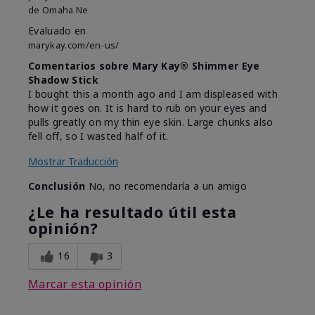
de
Omaha Ne
Evaluado en
marykay.com/en-us/
Comentarios sobre Mary Kay® Shimmer Eye
Shadow Stick
I bought this a month ago and I am displeased with
how it goes on. It is hard to rub on your eyes and
pulls greatly on my thin eye skin. Large chunks also
fell off, so I wasted half of it.
Mostrar Traducción
Conclusión
No, no recomendaría a un amigo
¿Le ha resultado útil esta
opinión?
16
3
Marcar esta opinión