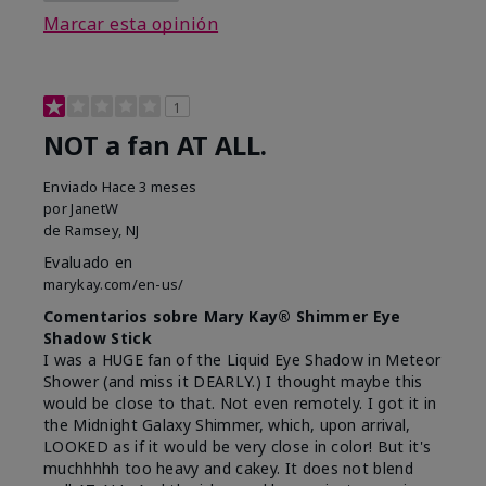
Marcar esta opinión
1
NOT a fan AT ALL.
Enviado
Hace 3 meses
por
JanetW
de
Ramsey, NJ
Evaluado en
marykay.com/en-us/
Comentarios sobre Mary Kay® Shimmer Eye
Shadow Stick
I was a HUGE fan of the Liquid Eye Shadow in Meteor
Shower (and miss it DEARLY.) I thought maybe this
would be close to that. Not even remotely. I got it in
the Midnight Galaxy Shimmer, which, upon arrival,
LOOKED as if it would be very close in color! But it's
muchhhhh too heavy and cakey. It does not blend