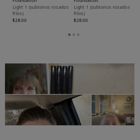
Foundation
Foundation
De
es
Light 1​ (subtonos rosados
Light 1​ (subtonos rosados
fríos)
fríos)
$9
$28.00
$28.00