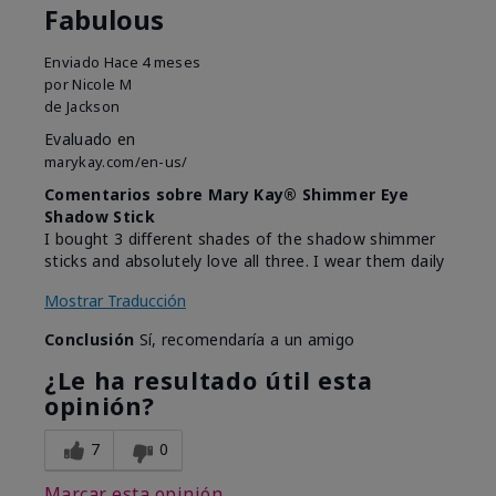
Fabulous
Enviado
Hace 4 meses
por
Nicole M
de
Jackson
Evaluado en
marykay.com/en-us/
Comentarios sobre Mary Kay® Shimmer Eye
Shadow Stick
I bought 3 different shades of the shadow shimmer
sticks and absolutely love all three. I wear them daily
Mostrar Traducción
Conclusión
Sí, recomendaría a un amigo
¿Le ha resultado útil esta
opinión?
7
0
Marcar esta opinión