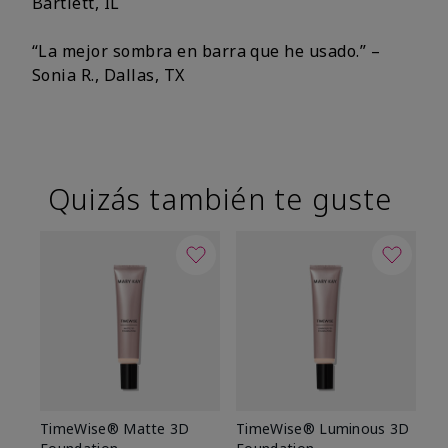
Bartlett, IL
“La mejor sombra en barra que he usado.” –
Sonia R., Dallas, TX
Quizás también te guste
TimeWise® Matte 3D
TimeWise® Luminous 3D
Sk