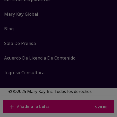
Mary Kay Global
Blog
Sala De Prensa
Acuerdo De Licencia De Contenido
Ingreso Consultora
© ©2025 Mary Kay Inc. Todos los derechos
reservados.
No vender/Preferencias de cookies
Añadir a la bolsa
$20.00
Código DSA/Queja al Código
Términos
Privacidad
Transparencia en CA
Accesibilidad
Cambiar país