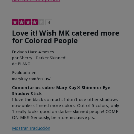
4
Love it! Wish MK catered more
for Colored People
Enviado
Hace 4 meses
por
Sherry - Darker Skinned!
de
PLANO
Evaluado en
marykay.com/en-us/
Comentarios sobre Mary Kay® Shimmer Eye
Shadow Stick
I love the black so much. I don't use other shadows
now unless I need more colors. Out of 5 colors, only
1 really looks good on darker-skinned people! COME
ON MK!!! Seriously, be more inclusive pls.
Mostrar Traducción