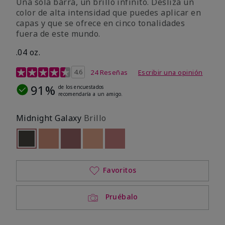
Una sola barra, un brillo infinito. Desliza un
color de alta intensidad que puedes aplicar en
capas y que se ofrece en cinco tonalidades
fuera de este mundo.
.04 oz.
Calificación de clientes de 4,3 de 5
4.6
24 Reseñas
Escribir una opinión
91%
de los encuestados
recomendaría a un amigo.
Midnight Galaxy
Brillo
seleccionado
Out of stock
Out of stock
Out of stock
Out of stock
Out of stock
Favoritos
Pruébalo