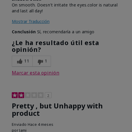
On smooth. Doesn't irritate the eyes.color is natural
and last all day!
Mostrar Traducción
Conclusión
Sí, recomendaría a un amigo
¿Le ha resultado útil esta
opinión?
11
1
Marcar esta opinión
2
Pretty , but Unhappy with
product
Enviado
Hace 4 meses
por
Jami