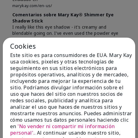
marykay.com/en-us/
Comentarios sobre Mary Kay® Shimmer Eye
Shadow Stick
I really like this eye shadow - it's creamy and
blendable going on. I've even used the powder eye
colors on top. It literally stays on all day.
Cookies
Mostrar Traducción
Este sitio es para consumidores de EUA. Mary Kay
usa cookies, pixeles y otras tecnologías de
Conclusión
Sí, recomendaría a un amigo
seguimiento en sus sitios electrónicos para
¿Le ha resultado útil esta
propósitos operativos, analíticos y de mercadeo,
opinión?
incluyendo para mejorar la experiencia de tu
sitio. Podríamos divulgar información sobre el
0
0
uso que haces del sitio con nuestros socios de
redes sociales, publicidad y analítica para
Marcar esta opinión
analizar el uso que haces de nuestros sitios y
mostrarte nuestros anuncios. Puedes administrar
cómo usamos tus datos personales haciendo clic
en
'No vender ni compartir mi información
5
personal'.
. Al continuar usando nuestro sitio,