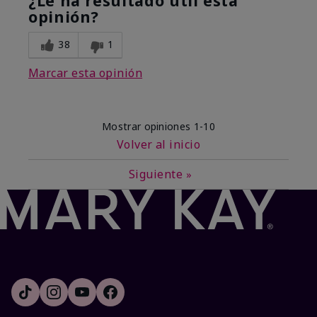
¿Le ha resultado útil esta
opinión?
38
1
Marcar esta opinión
Mostrar opiniones
1-10
Volver al inicio
Siguiente
»