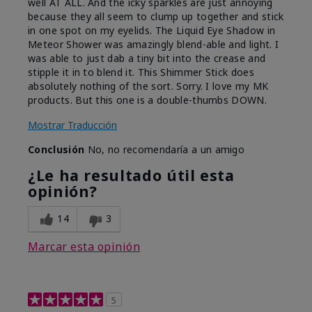
well AT ALL. And the icky sparkles are just annoying
because they all seem to clump up together and stick
in one spot on my eyelids. The Liquid Eye Shadow in
Meteor Shower was amazingly blend-able and light. I
was able to just dab a tiny bit into the crease and
stipple it in to blend it. This Shimmer Stick does
absolutely nothing of the sort. Sorry. I love my MK
products. But this one is a double-thumbs DOWN.
Mostrar Traducción
Conclusión
No, no recomendaría a un amigo
¿Le ha resultado útil esta
opinión?
14
3
Marcar esta opinión
5