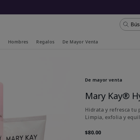
Bús
s
Hombres
Regalos
De Mayor Venta
Collapsed
Expanded
De mayor venta
Mary Kay® H
Hidrata y refresca tu p
Limpia, exfolia y equi
$80.00