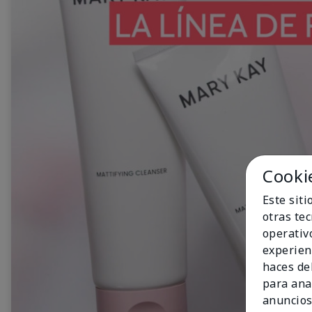
Cooki
Este sit
otras te
operativ
experien
haces del
para ana
anuncios