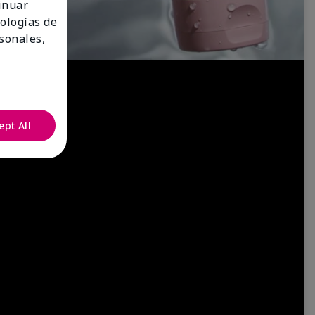
tinuar
nologías de
sonales,
ept All