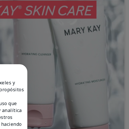
xeles y
 propósitos
 uso que
 analítica
estros
 haciendo