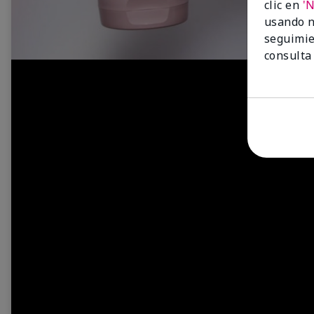
clic en
'
usando n
seguimie
consulta