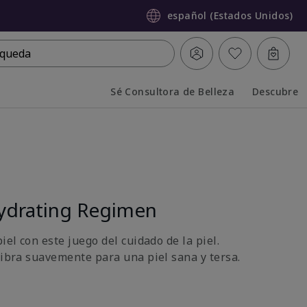
español (Estados Unidos)
queda
Sé Consultora de Belleza
Descubre
Collapsed
Expanded
ydrating Regimen
iel con este juego del cuidado de la piel.
libra suavemente para una piel sana y tersa.