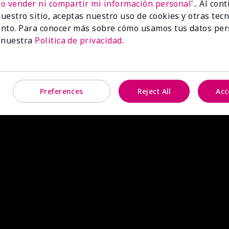
No vender ni compartir mi información personal'.
. Al con
uestro sitio, aceptas nuestro uso de cookies y otras tec
nto. Para conocer más sobre cómo usamos tus datos per
 nuestra
Política de privacidad
.
Preferences
Reject All
Acc