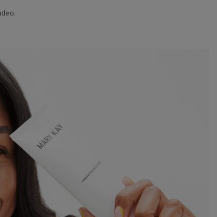
udeo.