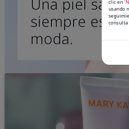
Una piel sana
clic en
'
usando n
siempre está 
seguimie
consulta
moda.