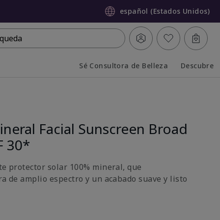
español (Estados Unidos)
queda
Sé Consultora de Belleza
Descubre
Collapsed
Expanded
neral Facial Sunscreen Broad
F 30*
ste protector solar 100% mineral, que
ra de amplio espectro y un acabado suave y listo