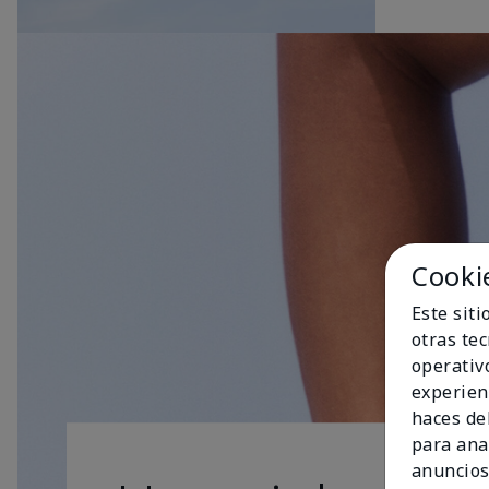
Cooki
Este sit
otras te
operativ
experien
haces del
para ana
anuncios