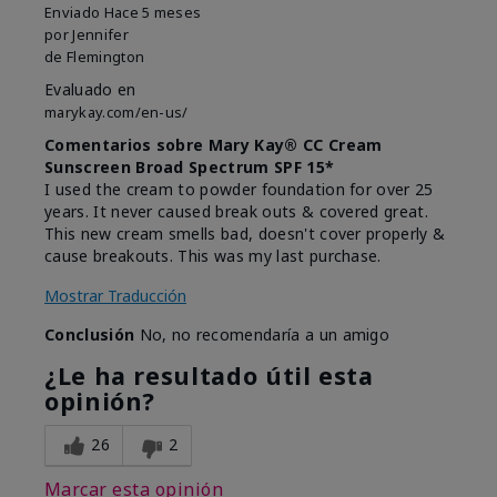
Enviado
Hace 5 meses
por
Jennifer
de
Flemington
Evaluado en
marykay.com/en-us/
Comentarios sobre Mary Kay® CC Cream
Sunscreen Broad Spectrum SPF 15*
I used the cream to powder foundation for over 25
years. It never caused break outs & covered great.
This new cream smells bad, doesn't cover properly &
cause breakouts. This was my last purchase.
Mostrar Traducción
Conclusión
No, no recomendaría a un amigo
¿Le ha resultado útil esta
opinión?
26
2
Marcar esta opinión