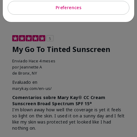
23
0
Preferences
Marcar esta opinión
5
My Go To Tinted Sunscreen
Enviado
Hace 4 meses
por
Jeannette A
de
Bronx, NY
Evaluado en
marykay.com/en-us/
Comentarios sobre Mary Kay® CC Cream
Sunscreen Broad Spectrum SPF 15*
I'm blown away how well the coverage is yet it feels
so light on the skin. I used it on a sunny day and I felt
like my skin was protected yet looked like I had
nothing on.