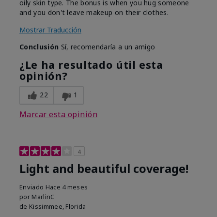
oily skin type. The bonus is when you hug someone
and you don't leave makeup on their clothes.
Mostrar Traducción
Conclusión
Sí, recomendaría a un amigo
¿Le ha resultado útil esta
opinión?
22
1
Marcar esta opinión
4
Light and beautiful coverage!
Enviado
Hace 4 meses
por
MarlinC
de
Kissimmee, Florida