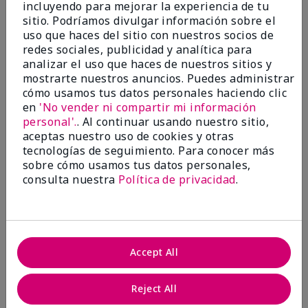
incluyendo para mejorar la experiencia de tu
Evaluado en
sitio. Podríamos divulgar información sobre el
marykay.com/en-us/
uso que haces del sitio con nuestros socios de
Comentarios sobre Mary Kay® CC Cream
redes sociales, publicidad y analítica para
Sunscreen Broad Spectrum SPF 15*
analizar el uso que haces de nuestros sitios y
I have been wearing the cc cream for 8 years now. I
mostrarte nuestros anuncios. Puedes administrar
absolutely love it. Its not cakey it's not heavy and it
cómo usamos tus datos personales haciendo clic
blends effortlessly. I get compliments all the time.
en
'No vender ni compartir mi información
10/10 I definitely recommend.
personal'.
. Al continuar usando nuestro sitio,
Mostrar Traducción
aceptas nuestro uso de cookies y otras
tecnologías de seguimiento. Para conocer más
sobre cómo usamos tus datos personales,
consulta nuestra
Política de privacidad
.
Walking in victory
Conclusión
Sí, recomendaría a un amigo
Accept All
¿Le ha resultado útil esta
opinión?
Reject All