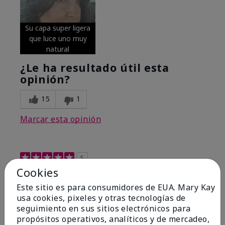
Su capa super ligera
que luce uno muy
natural
¿Le ha resultado útil esta
opinión?
15
1
Marcar esta opinión
5
Cookies
Excellent
Este sitio es para consumidores de EUA. Mary Kay
Enviado
Hace 4 meses
usa cookies, pixeles y otras tecnologías de
por
Coverly
seguimiento en sus sitios electrónicos para
de
Columbia Missouri
propósitos operativos, analíticos y de mercadeo,