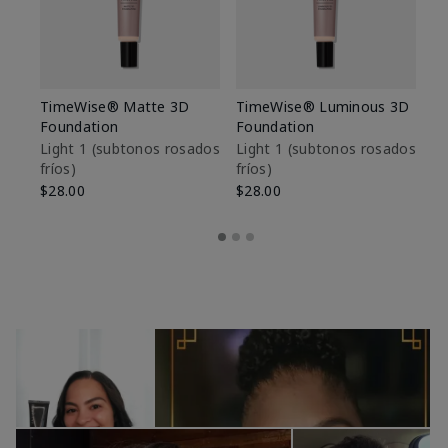
TimeWise® Matte 3D
TimeWise® Luminous 3D
Sk
Foundation
Foundation
De
es
Light 1​ (subtonos rosados
Light 1​ (subtonos rosados
fríos)
fríos)
$9
$28.00
$28.00