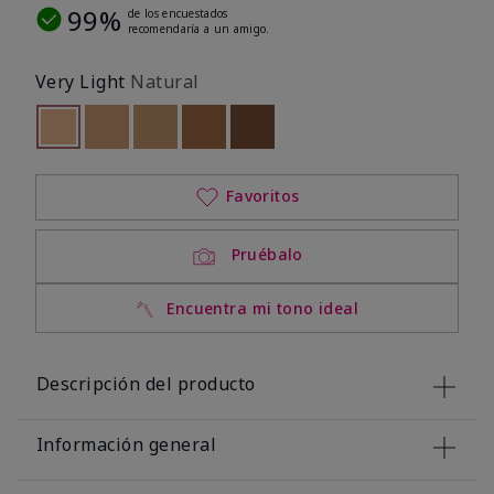
99%
de los encuestados
recomendaría a un amigo.
Very Light
Natural
seleccionado
Out of stock
Out of stock
Out of stock
Out of stock
Out of stock
Favoritos
Pruébalo
Encuentra mi tono ideal
Descripción del producto
Información general