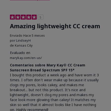
5
Amazing lightweight CC cream
Enviado
Hace 5 meses
por
LindseyH
de
Kansas City
Evaluado en
marykay.com/en-us/
Comentarios sobre Mary Kay® CC Cream
Sunscreen Broad Spectrum SPF 15*
I bought this product a week ago and have worn it 3
times. I often don't wear make up because it usually
clogs my pores, looks cakey, and makes me
breakout... but not this product. It's nice and
lightweight, doesn't clog my pores and makes my
face look more glowing than cakey! It matches my
skin so well that it almost looks like I have nothing
on. Highly recommend!