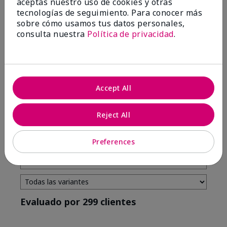
aceptas nuestro uso de cookies y otras
tecnologías de seguimiento. Para conocer más
4 estrellas
7
sobre cómo usamos tus datos personales,
3 estrellas
2
consulta nuestra
Política de privacidad
.
2 estrellas
0
1 estrella
3
Accept All
Tono De Piel
Filtrar
Reject All
reseñas
por
Tono
Preferences
de
piel
Evaluado por 299 clientes