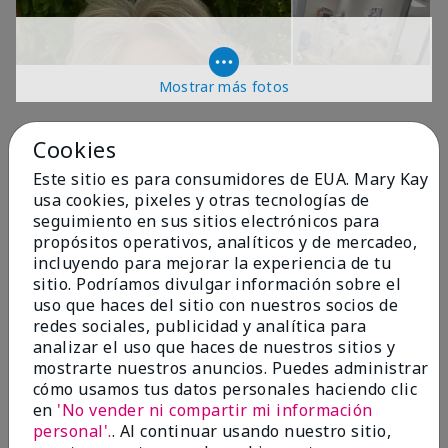
Mostrar más fotos
OPINIONES
Cookies
Este sitio es para consumidores de EUA. Mary Kay
usa cookies, pixeles y otras tecnologías de
4.9
seguimiento en sus sitios electrónicos para
propósitos operativos, analíticos y de mercadeo,
299 Reseñas
incluyendo para mejorar la experiencia de tu
sitio. Podríamos divulgar información sobre el
Escribir Una Opinión
uso que haces del sitio con nuestros socios de
redes sociales, publicidad y analítica para
99%
analizar el uso que haces de nuestros sitios y
mostrarte nuestros anuncios. Puedes administrar
de los encuestados recomendaría a un amigo.
cómo usamos tus datos personales haciendo clic
en
'No vender ni compartir mi información
personal'.
. Al continuar usando nuestro sitio,
5 estrellas
287