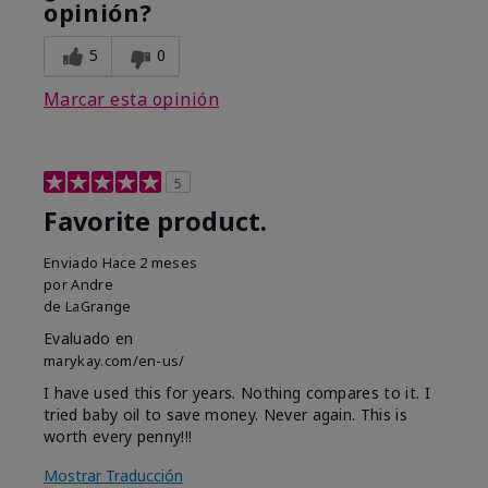
opinión?
5
0
Marcar esta opinión
5
Favorite product.
Enviado
Hace 2 meses
por
Andre
de
LaGrange
Evaluado en
marykay.com/en-us/
I have used this for years. Nothing compares to it. I
tried baby oil to save money. Never again. This is
worth every penny!!!
Mostrar Traducción