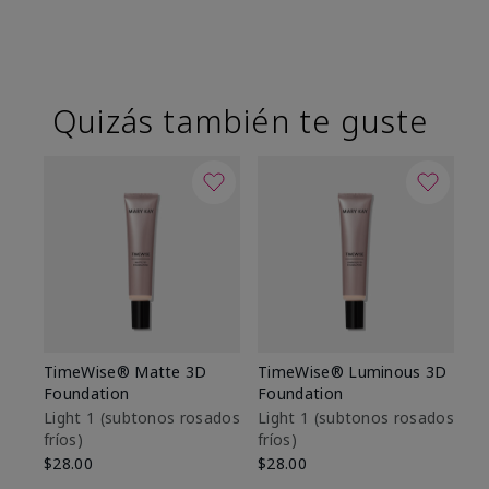
Quizás también te guste
TimeWise® Matte 3D
TimeWise® Luminous 3D
Sk
Foundation
Foundation
De
es
Light 1​ (subtonos rosados
Light 1​ (subtonos rosados
fríos)
fríos)
$9
$28.00
$28.00