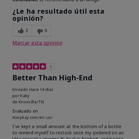
¿Le ha resultado útil esta
opinión?
2
0
Marcar esta opinión
5
Better Than High-End
Enviado
Hace 14 días
por
Kaky
de
Knoxville/TN
Evaluado en
marykay.com/en-us/
I've kept a small amount at the bottom of a bottle
to remind myself to restock once my (ordered on an
Ulta special) Lancome Bi Facil is finished, and having