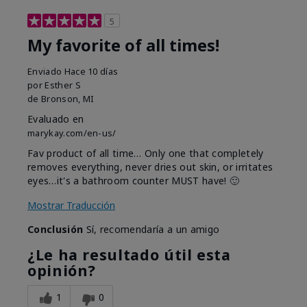
5
My favorite of all times!
Enviado
Hace 10 días
por
Esther S
de
Bronson, MI
Evaluado en
marykay.com/en-us/
Fav product of all time… Only one that completely
removes everything, never dries out skin, or irritates
eyes…it's a bathroom counter MUST have! 🙂
Mostrar Traducción
Conclusión
Sí, recomendaría a un amigo
¿Le ha resultado útil esta
opinión?
1
0