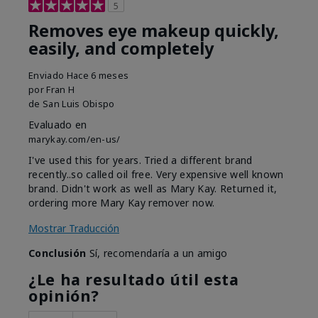
5
Removes eye makeup quickly,
easily, and completely
Enviado
Hace 6 meses
por
Fran H
de
San Luis Obispo
Evaluado en
marykay.com/en-us/
I've used this for years. Tried a different brand
recently..so called oil free. Very expensive well known
brand. Didn't work as well as Mary Kay. Returned it,
ordering more Mary Kay remover now.
Mostrar Traducción
Conclusión
Sí, recomendaría a un amigo
¿Le ha resultado útil esta
opinión?