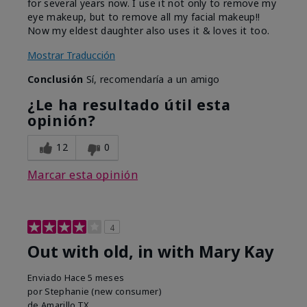
for several years now. I use it not only to remove my
eye makeup, but to remove all my facial makeup!!
Now my eldest daughter also uses it & loves it too.
Mostrar Traducción
Conclusión
Sí, recomendaría a un amigo
¿Le ha resultado útil esta
opinión?
12
0
Marcar esta opinión
4
Out with old, in with Mary Kay
Enviado
Hace 5 meses
por
Stephanie (new consumer)
de
Amarillo,TX