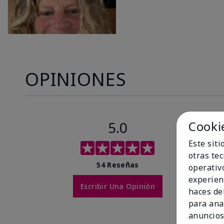
OPINIONES
5.0
Cooki
Este sit
otras te
54 Reseñas
operativ
experien
Escribir Una Opinión
haces del
para ana
anuncios