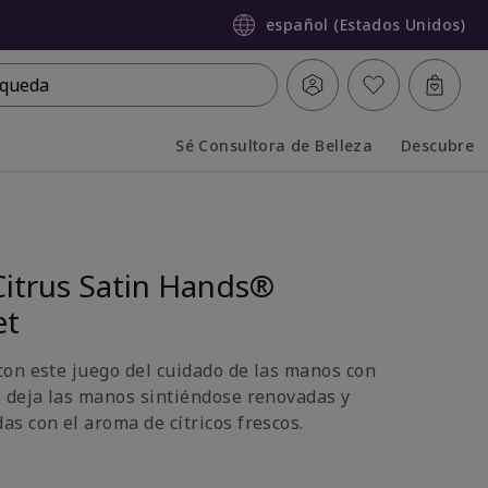
español (Estados Unidos)
queda
Sé Consultora de Belleza
Descubre
Collapsed
Expanded
Citrus Satin Hands®
et
on este juego del cuidado de las manos con
 deja las manos sintiéndose renovadas y
s con el aroma de cítricos frescos.