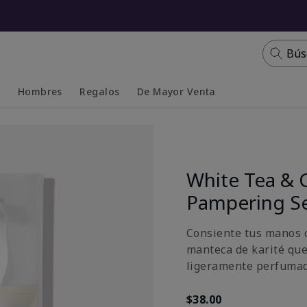
Bús
s
Hombres
Regalos
De Mayor Venta
Collapsed
Expanded
White Tea & 
Pampering S
Consiente tus manos c
manteca de karité que
ligeramente perfumada
$38.00