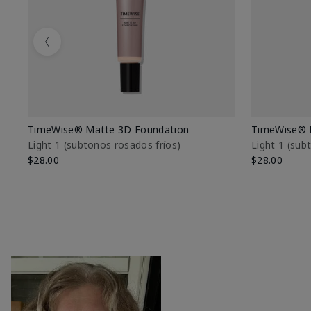
Previous
TimeWise® Matte 3D Foundation
TimeWise® 
Light 1​ (subtonos rosados fríos)
Light 1​ (su
$28.00
$28.00