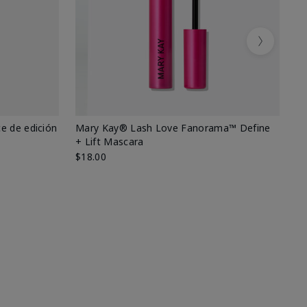
Next
e de edición
Mary Kay® Lash Love Fanorama™ Define
Ma
+ Lift Mascara
Ki
$18.00
$2