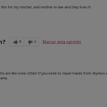
d this for my mother, and mother-in-law and they love it!
n?
8
2
Marcar esta opinión
ults are like none other! If you need to repair hands from dryness
reamy