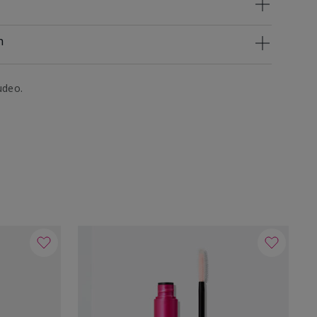
n
udeo.