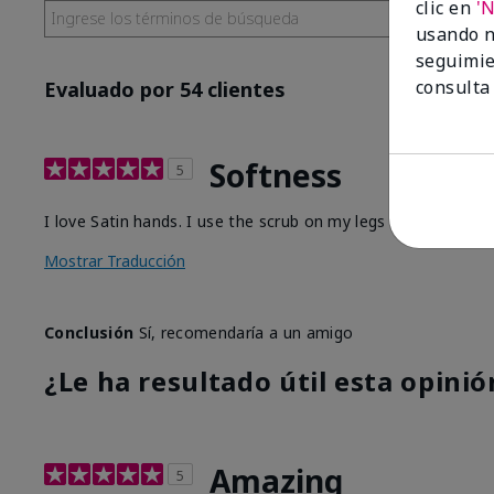
clic en
'
usando n
seguimie
consulta
Evaluado por 54 clientes
Softness
5
I love Satin hands. I use the scrub on my legs before I sha
Mostrar Traducción
Conclusión
Sí, recomendaría a un amigo
¿Le ha resultado útil esta opinió
Amazing
5