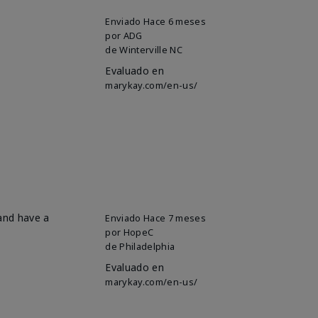
Enviado
Hace 6 meses
por
ADG
de
Winterville NC
Evaluado en
marykay.com/en-us/
 and have a
Enviado
Hace 7 meses
por
HopeC
de
Philadelphia
Evaluado en
marykay.com/en-us/