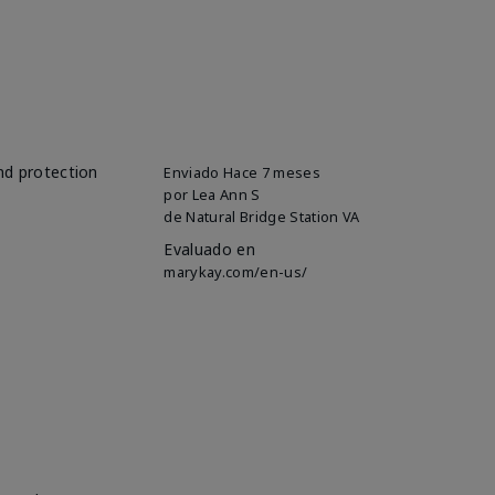
and protection
Enviado
Hace 7 meses
por
Lea Ann S
de
Natural Bridge Station VA
Evaluado en
marykay.com/en-us/