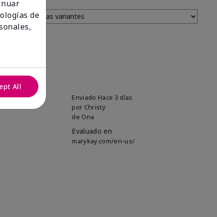
tinuar
nologías de
sonales,
ept All
uper soft!
Enviado
Hace 3 días
por
Christy
de
Ona
Evaluado en
marykay.com/en-us/