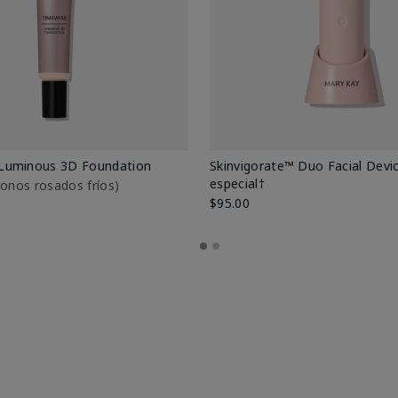
Luminous 3D Foundation
Skinvigorate™ Duo Facial Devic
especial†
btonos rosados fríos)
$95.00