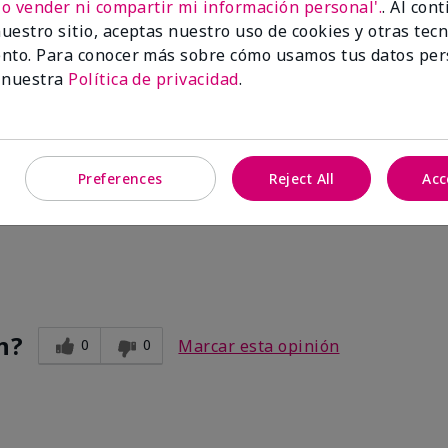
No vender ni compartir mi información personal'.
. Al con
uestro sitio, aceptas nuestro uso de cookies y otras tec
nto. Para conocer más sobre cómo usamos tus datos per
 nuestra
Política de privacidad
.
Preferences
Reject All
Acc
ve. After I use the other two products. Makes my legs and hands s
n?
0
0
Marcar esta opinión