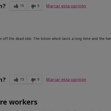
n?
15
0
Marcar esta opinión
ts off the dead skin. The lotion which lasts a long time and the h
n?
15
0
Marcar esta opinión
are workers