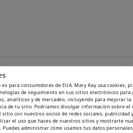
es
100%
io es para consumidores de EUA. Mary Kay usa cookies, pi
cnologías de seguimiento en sus sitios electrónicos para
de los encuestados
os, analíticos y de mercadeo, incluyendo para mejorar la
recomendaría a un
cia de tu sitio. Podríamos divulgar información sobre el
amigo.
 sitio con nuestros socios de redes sociales, publicidad y
lizar el uso que haces de nuestros sitios y mostrarte nu
. Puedes administrar cómo usamos tus datos personales