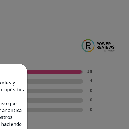
5 estrellas
53
4 estrellas
1
xeles y
 propósitos
3 estrellas
0
2 estrellas
0
 uso que
1 estrella
0
 analítica
estros
 haciendo