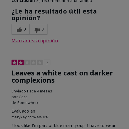
Conclusión
Sí, recomendaría a un amigo
¿Le ha resultado útil esta
opinión?
3
0
Marcar esta opinión
2
Leaves a white cast on darker
complexions
Enviado
Hace 4 meses
por
Coco
de
Somewhere
Evaluado en
marykay.com/en-us/
I look like I'm part of blue man group. I have to wear