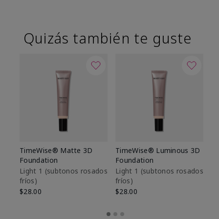
Quizás también te guste
TimeWise® Matte 3D
TimeWise® Luminous 3D
Sk
Foundation
Foundation
De
es
Light 1​ (subtonos rosados
Light 1​ (subtonos rosados
fríos)
fríos)
$9
$28.00
$28.00