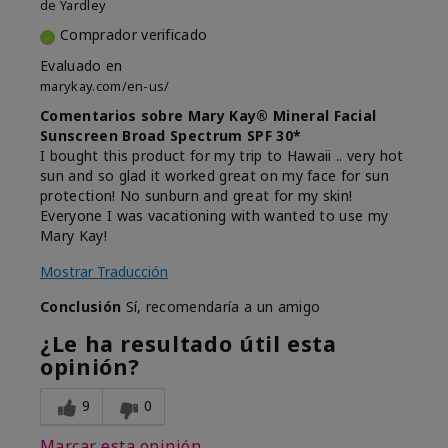
de
Yardley
Comprador verificado
Evaluado en
marykay.com/en-us/
Comentarios sobre Mary Kay® Mineral Facial
Sunscreen Broad Spectrum SPF 30*
I bought this product for my trip to Hawaii .. very hot
sun and so glad it worked great on my face for sun
protection! No sunburn and great for my skin!
Everyone I was vacationing with wanted to use my
Mary Kay!
Mostrar Traducción
Conclusión
Sí, recomendaría a un amigo
¿Le ha resultado útil esta
opinión?
9
0
Marcar esta opinión