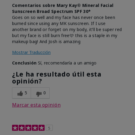
Comentarios sobre Mary Kay® Mineral Facial
Sunscreen Broad Spectrum SPF 30*
Goes on so well and my face has never once been
burned since using any MK sunscreen. If I use
another brand or forget on my body, it'll be super red
but my face is still burn free🩷 this is a staple in my
makeup bag! And Josh is amazing
Mostrar Traducción
Conclusión
Sí, recomendaría a un amigo
¿Le ha resultado útil esta
opinión?
5
0
Marcar esta opinión
5