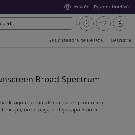
español (Estados Unidos)
queda
Sé Consultora de Belleza
Descubre
Collapsed
Expanded
unscreen Broad Spectrum
ba de agua con un alto factor de protección
 el cuerpo, no se pega ni deja capa blanca.