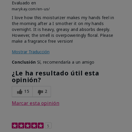
Evaluado en
marykay.com/en-us/
I love how this moisturizer makes my hands feel in
the morning after a I smother it on my hands
overnight. It is heavy, greasy and absorbs deeply.
However, the smell is overpoweringly floral. Please
make a fragrance free version!
Mostrar Traducción
Conclusión
Sí, recomendaría a un amigo
¿Le ha resultado útil esta
opinión?
15
2
Marcar esta opinión
5