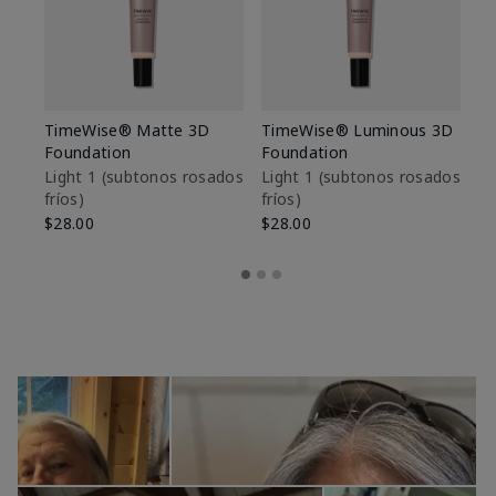
TimeWise® Matte 3D
TimeWise® Luminous 3D
Sk
Foundation
Foundation
De
es
Light 1​ (subtonos rosados
Light 1​ (subtonos rosados
fríos)
fríos)
$9
$28.00
$28.00