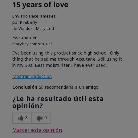
15 years of love
Enviado
Hace 4 meses
por
Kimberly
de
Waldorf, Maryland
Evaluado en
marykay.com/en-us/
I've been using this product since high school. Only
thing that helped me through Accutane. Still using it
in my 30s. Best moisturizer I have ever used.
Mostrar Traducción
Conclusión
Sí, recomendaría a un amigo
¿Le ha resultado útil esta
opinión?
8
0
Marcar esta opinión