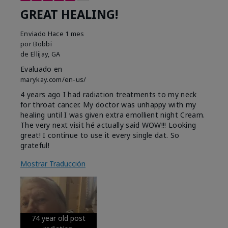
GREAT HEALING!
Enviado
Hace 1 mes
por
Bobbi
de
Ellijay, GA
Evaluado en
marykay.com/en-us/
4 years ago I had radiation treatments to my neck
for throat cancer. My doctor was unhappy with my
healing until I was given extra emollient night Cream.
The very next visit hé actually said WOW!!! Looking
great! I continue to use it every single dat. So
grateful!
Mostrar Traducción
74 year old post