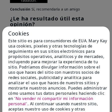
radiation.
Conclusión
Sí, recomendaría a un amigo
¿Le ha resultado útil esta
opinión?
Cookies
6
0
Este sitio es para consumidores de EUA. Mary Kay
Marcar esta opinión
usa cookies, pixeles y otras tecnologías de
seguimiento en sus sitios electrónicos para
propósitos operativos, analíticos y de mercadeo,
incluyendo para mejorar la experiencia de tu
5
sitio. Podríamos divulgar información sobre el
Great Night time emollient
uso que haces del sitio con nuestros socios de
redes sociales, publicidad y analítica para
Enviado
Hace 2 meses
analizar el uso que haces de nuestros sitios y
por
Sonia G
mostrarte nuestros anuncios. Puedes administrar
de
Chicago'Il
cómo usamos tus datos personales haciendo clic
en
'No vender ni compartir mi información
Evaluado en
personal'.
. Al continuar usando nuestro sitio,
marykay.com/en-us/
aceptas nuestro uso de cookies y otras
I use the product on my Dad, after dialysis his skin