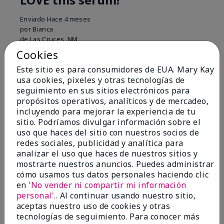
Enviado
Hace 4 meses
por
Bianca
de
Las Cruces, NM
Cookies
Evaluado en
marykay.com/en-us/
Este sitio es para consumidores de EUA. Mary Kay
My skin felt noticeably smoother just a few weeks
usa cookies, pixeles y otras tecnologías de
after using this MK Brightener. I was genuinely
seguimiento en sus sitios electrónicos para
surprised what a difference it made for my skin tone
propósitos operativos, analíticos y de mercadeo,
and smoothness. I highly recommend!
incluyendo para mejorar la experiencia de tu
sitio. Podríamos divulgar información sobre el
Mostrar Traducción
uso que haces del sitio con nuestros socios de
redes sociales, publicidad y analítica para
Conclusión
Sí, recomendaría a un amigo
analizar el uso que haces de nuestros sitios y
¿Le ha resultado útil esta
mostrarte nuestros anuncios. Puedes administrar
opinión?
cómo usamos tus datos personales haciendo clic
en
'No vender ni compartir mi información
8
0
personal'.
. Al continuar usando nuestro sitio,
aceptas nuestro uso de cookies y otras
Marcar esta opinión
tecnologías de seguimiento. Para conocer más