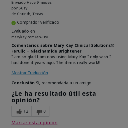
Enviado
Hace 9 meses
por
Suzy
de
Corinth, Texas
Comprador verificado
Evaluado en
marykay.com/en-us/
Comentarios sobre Mary Kay Clinical Solutions®
Ferulic + Niacinamide Brightener
I am so glad I am now using Mary Kay I only wish I
had done it years ago. The items really work!!
Mostrar Traducción
Conclusión
Sí, recomendaría a un amigo
¿Le ha resultado útil esta
opinión?
12
0
Marcar esta opinión