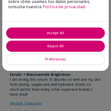
sobre cómo usamos tus datos personales,
consulta nuestra
Política de privacidad
.
5
Love this serum!
Enviado
Hace 9 meses
Accept All
por
Hannah
de
San Antonio
Reject All
Comprador verificado
Evaluado en
Preferences
marykay.com/en-us/
Comentarios sobre Mary Kay Clinical Solutions®
Ferulic + Niacinamide Brightener
I am loving this serum. It absorbs so well and my skin
feels plump, supple and well hydrated. Works so
much better than many other expensive brands I
have tried!
Mostrar Traducción