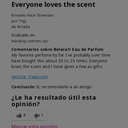
Everyone loves the scent
Enviado
Hace 10 meses
por
Tnjy
de
Arvada
Evaluado en
marykay.com/en-us/
Comentarios sobre Belara® Eau de Parfum
My favorite perfume by far. I've probably over time
have bought this about 20 to 25 times. Everyone
loves the scent and I have given a few as gifts.
Mostrar Traducción
Conclusión
Sí, recomendaría a un amigo
¿Le ha resultado útil esta
opinión?
8
1
Marcar esta opinión