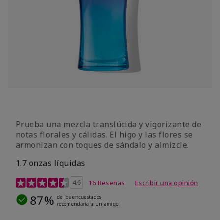
Prueba una mezcla translúcida y vigorizante de
notas florales y cálidas. El higo y las flores se
armonizan con toques de sándalo y almizcle.
1.7 onzas líquidas
Calificación de clientes de 4,5 de 5
4.6
16 Reseñas
Escribir una opinión
87%
de los encuestados
recomendaría a un amigo.