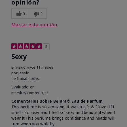
opinión?
9
1
Marcar esta opinión
5
Sexy
Enviado
Hace 11 meses
por
Jessie
de
Indianapolis
Evaluado en
marykay.com/en-us/
Comentarios sobre Belara® Eau de Parfum
This perfume is so amazing, it was a gift & I love it.It
smells so sexy and I feel so sexy and beautiful when I
wear it.This perfume brings confidence and heads will
turn when you walk by.