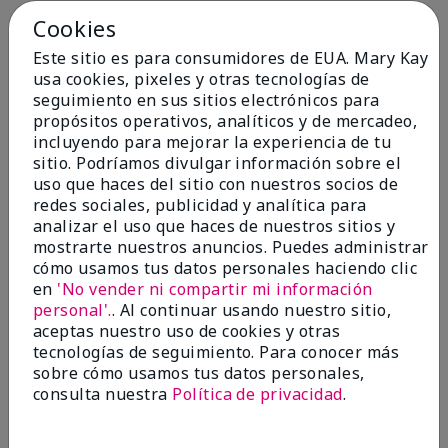
Cookies
Conclusión
Sí, recomendaría a un amigo
Este sitio es para consumidores de EUA. Mary Kay
¿Le ha resultado útil esta
usa cookies, pixeles y otras tecnologías de
opinión?
seguimiento en sus sitios electrónicos para
propósitos operativos, analíticos y de mercadeo,
4
0
incluyendo para mejorar la experiencia de tu
sitio. Podríamos divulgar información sobre el
Marcar esta opinión
uso que haces del sitio con nuestros socios de
redes sociales, publicidad y analítica para
analizar el uso que haces de nuestros sitios y
5
mostrarte nuestros anuncios. Puedes administrar
cómo usamos tus datos personales haciendo clic
Kristen
en
'No vender ni compartir mi información
personal'.
. Al continuar usando nuestro sitio,
Enviado
Hace 10 meses
aceptas nuestro uso de cookies y otras
por
Jennifer
tecnologías de seguimiento. Para conocer más
de
MECHANCSBRG
sobre cómo usamos tus datos personales,
Comprador verificado
consulta nuestra
Política de privacidad
.
Evaluado en
marykay.com/en-us/