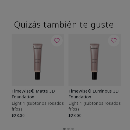
Quizás también te guste
TimeWise® Matte 3D
TimeWise® Luminous 3D
Sk
Foundation
Foundation
De
es
Light 1​ (subtonos rosados
Light 1​ (subtonos rosados
fríos)
fríos)
$9
$28.00
$28.00