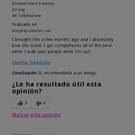
Enviado
Hace 3 meses
por
Jay
de
Tallahassee
Evaluado en
marykay.com/en-us/
I brought this a few months ago and I absolutely
love the scent. I get compliments all of the time
when I walk past people while I'm out.
Mostrar Traducción
Conclusión
Sí, recomendaría a un amigo
¿Le ha resultado útil esta
opinión?
3
0
Marcar esta opinión