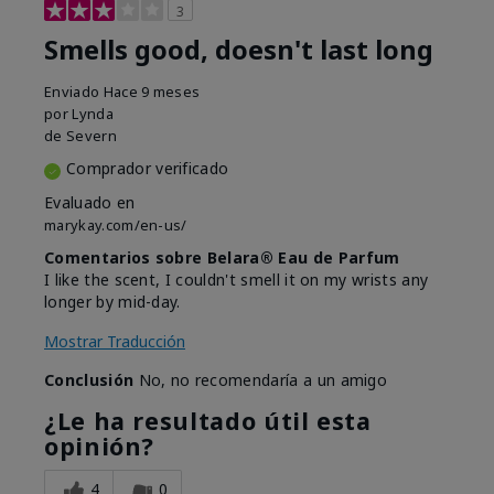
3
Smells good, doesn't last long
Enviado
Hace 9 meses
por
Lynda
de
Severn
Comprador verificado
Evaluado en
marykay.com/en-us/
Comentarios sobre Belara® Eau de Parfum
I like the scent, I couldn't smell it on my wrists any
longer by mid-day.
Mostrar Traducción
Conclusión
No, no recomendaría a un amigo
¿Le ha resultado útil esta
opinión?
4
0