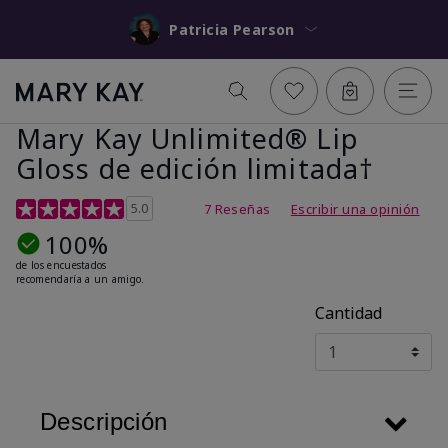
Patricia Pearson
Mary Kay Unlimited® Lip
Gloss de edición limitada†
Calificación de clientes de 5 de 5
5.0
7 Reseñas
Escribir una opinión
100%
de los encuestados
recomendaría a un amigo.
Cantidad
Descripción