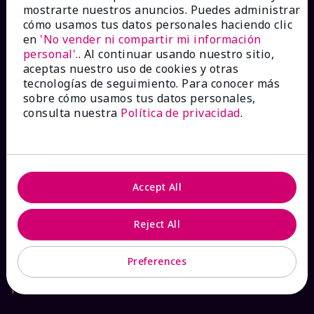
mostrarte nuestros anuncios. Puedes administrar
Catálogos interactivos
cómo usamos tus datos personales haciendo clic
en
'No vender ni compartir mi información
personal'.
. Al continuar usando nuestro sitio,
Preguntas frecuentes
aceptas nuestro uso de cookies y otras
tecnologías de seguimiento. Para conocer más
sobre cómo usamos tus datos personales,
consulta nuestra
Política de privacidad
.
ACERCA DE MARY KAY
Garantía de Satisfacción
Accept All
Sobre Mary Kay
Reject All
Sostenibilidad
Preferences
Promesa De Producto