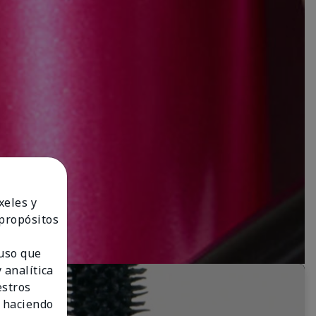
xeles y
 propósitos
 uso que
 analítica
estros
 haciendo