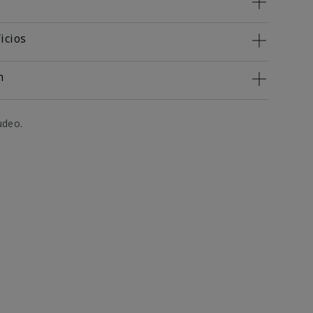
icios
n
udeo.