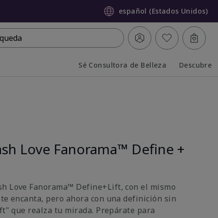
español (Estados Unidos)
queda
Sé Consultora de Belleza
Descubre
Collapsed
Expanded
sh Love Fanorama™ Define +
sh Love Fanorama™ Define+Lift, con el mismo
 te encanta, pero ahora con una definición sin
ft" que realza tu mirada. Prepárate para