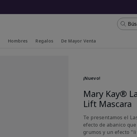
Bús
s
Hombres
Regalos
De Mayor Venta
Collapsed
Expanded
¡Nuevo!
Mary Kay® La
Lift Mascara
Te presentamos el La
efecto de abanico que
grumos y un efecto "li