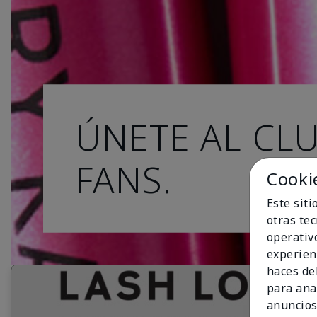
ÚNETE AL CL
FANS.
Cooki
Este sit
otras te
operativ
experien
haces del
para ana
anuncios