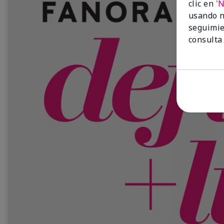
clic en
'
usando n
seguimie
consulta