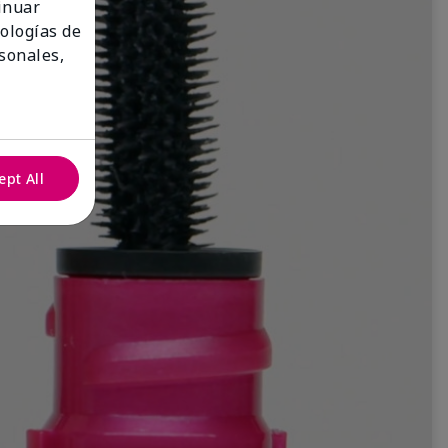
tinuar
nologías de
sonales,
ept All