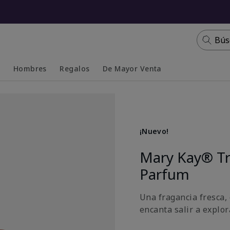
Bús
s
Hombres
Regalos
De Mayor Venta
Collapsed
Expanded
¡Nuevo!
Mary Kay® T
Parfum
Una fragancia fresca, 
encanta salir a explora