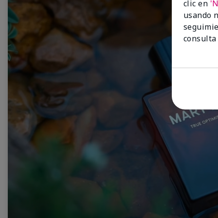
clic en
'
usando n
seguimie
consulta