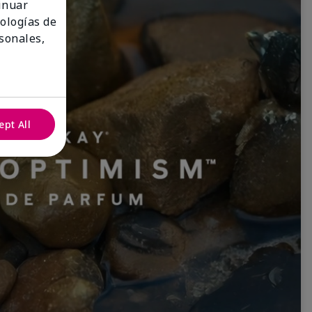
tinuar
nologías de
sonales,
ept All