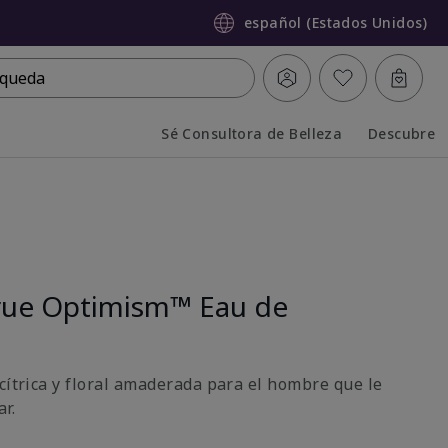
español (Estados Unidos)
queda
Sé Consultora de Belleza
Descubre
Collapsed
Expanded
rue Optimism™ Eau de
cítrica y floral amaderada para el hombre que le
r.