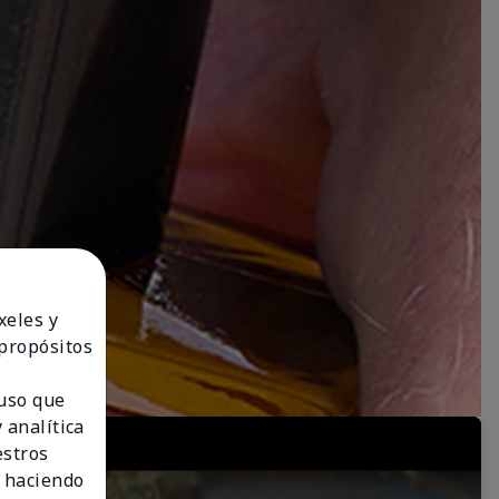
xeles y
 propósitos
 uso que
 analítica
estros
 haciendo