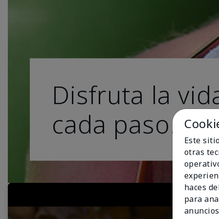
Disfruta la vid
cada paso.
Cooki
Este sit
otras te
operativ
experien
haces del
para ana
anuncios