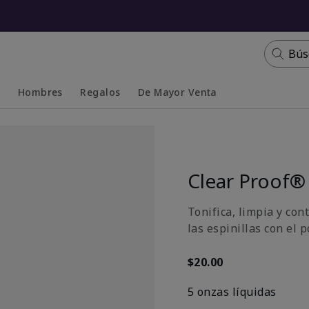
Bús
s
Hombres
Regalos
De Mayor Venta
Collapsed
Expanded
Clear Proof®
Tonifica, limpia y con
las espinillas con el p
$20.00
5 onzas líquidas