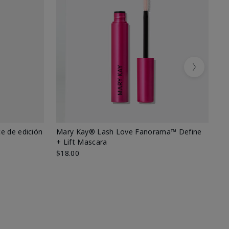
Next
e de edición
Mary Kay® Lash Love Fanorama™ Define
Ma
+ Lift Mascara
Ki
$18.00
$2