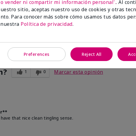
No vender ni compartir mi información personal'.
. Al con
uestro sitio, aceptas nuestro uso de cookies y otras tec
nto. Para conocer más sobre cómo usamos tus datos per
er**
 nuestra
Política de privacidad
.
t 🥰
Preferences
Reject All
Acc
n?
1
0
Marcar esta opinión
er**
 have that nice clean tingling sense.