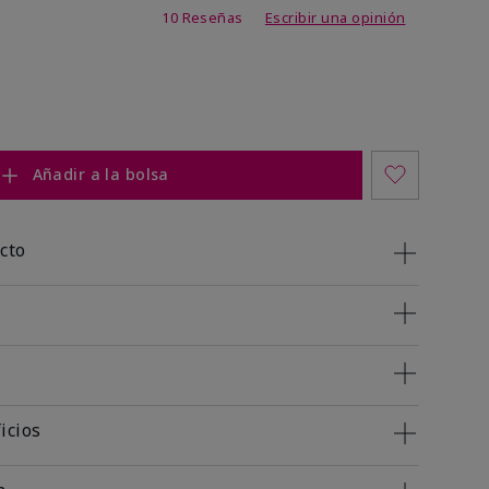
 de 5 de 5
10 Reseñas
Escribir una opinión
Añadir a la bolsa
cto
icios