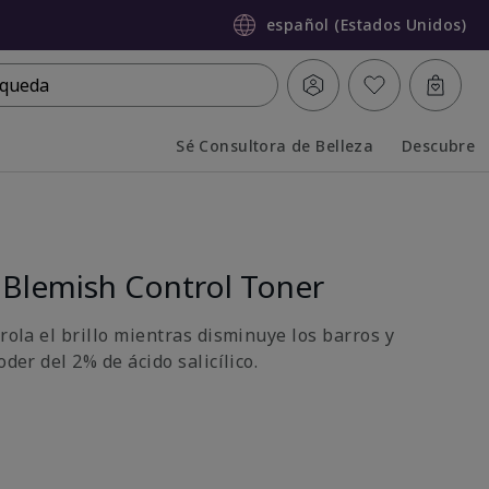
español (Estados Unidos)
queda
Sé Consultora de Belleza
Descubre
Collapsed
Expanded
 Blemish Control Toner
trola el brillo mientras disminuye los barros y
oder del 2% de ácido salicílico.