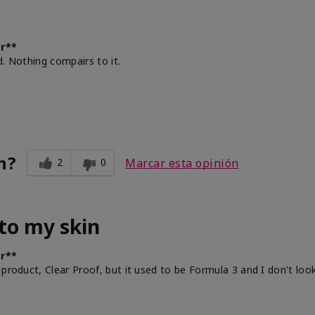
er**
ed. Nothing compairs to it.
n?
2
0
Marcar esta opinión
to my skin
er**
 product, Clear Proof, but it used to be Formula 3 and I don't lo