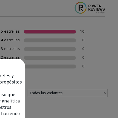
5 estrellas
10
4 estrellas
0
3 estrellas
0
2 estrellas
0
1 estrella
0
xeles y
 propósitos
 uso que
 analítica
estros
 haciendo