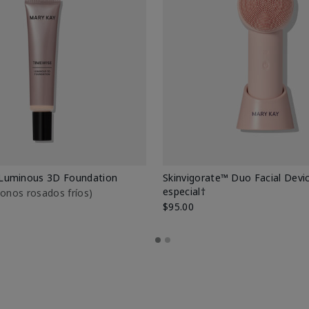
Luminous 3D Foundation
Skinvigorate™ Duo Facial Devic
especial†
btonos rosados fríos)
$95.00