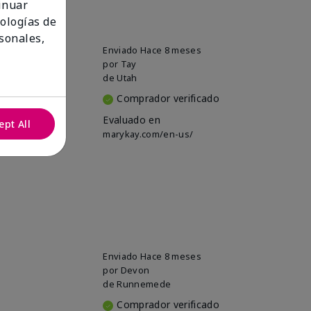
tinuar
nologías de
sonales,
Enviado
Hace 8 meses
por
Tay
de
Utah
Comprador verificado
Evaluado en
ept All
marykay.com/en-us/
Enviado
Hace 8 meses
por
Devon
de
Runnemede
Comprador verificado