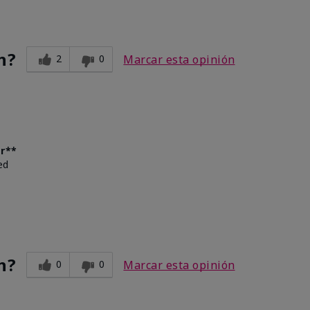
n?
2
0
Marcar esta opinión
er**
ed
n?
0
0
Marcar esta opinión