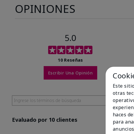
OPINIONES
5.0
10 Reseñas
Escribir Una Opinión
Cooki
Este sit
otras te
operativ
experien
haces del
Evaluado por 10 clientes
para ana
anuncios