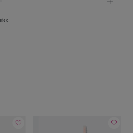
n
udeo.