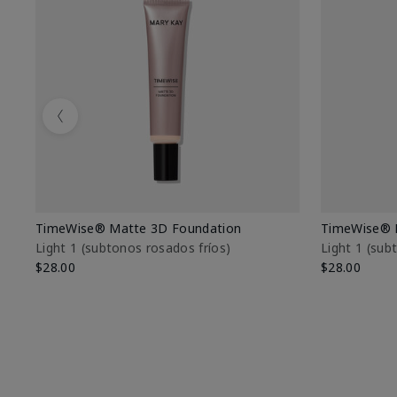
Previous
TimeWise® Matte 3D Foundation
TimeWise® 
Light 1​ (subtonos rosados fríos)
Light 1​ (su
$28.00
$28.00