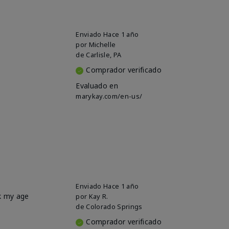
Enviado
Hace 1 año
por
Michelle
de
Carlisle, PA
Comprador verificado
Evaluado en
marykay.com/en-us/
Enviado
Hace 1 año
ok my age
por
Kay R.
de
Colorado Springs
Comprador verificado