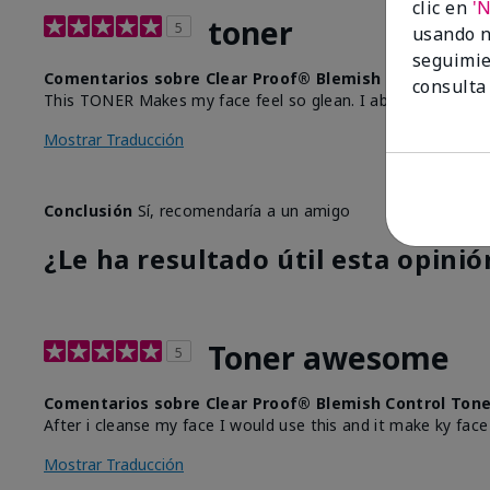
clic en
'
toner
5
usando n
seguimie
Comentarios sobre Clear Proof® Blemish Control Ton
consulta
This TONER Makes my face feel so glean. I absolutely love i
Mostrar Traducción
Conclusión
Sí, recomendaría a un amigo
¿Le ha resultado útil esta opinió
Toner awesome
5
Comentarios sobre Clear Proof® Blemish Control Ton
After i cleanse my face I would use this and it make ky face
Mostrar Traducción