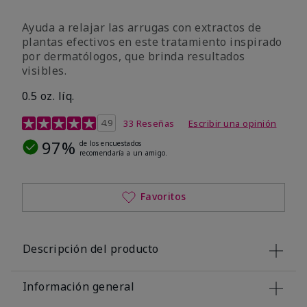
Ayuda a relajar las arrugas con extractos de
plantas efectivos en este tratamiento inspirado
por dermatólogos, que brinda resultados
visibles.
0.5 oz. líq.
Calificación de clientes de 4,9 de 5
4.9
33 Reseñas
Escribir una opinión
97%
de los encuestados
recomendaría a un amigo.
Favoritos
Descripción del producto
Información general