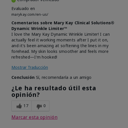
Evaluado en
marykay.com/en-us/
Comentarios sobre Mary Kay Clinical Solutions®
Dynamic Wrinkle Limiter™
I love the Mary Kay Dynamic Wrinkle Limiter! I can
actually feel it working moments after I put it on,
and it's been amazing at softening the lines in my
forehead. My skin looks smoother and feels more
refreshed—I'm hooked!
Mostrar Traducción
Conclusión
Sí, recomendaría a un amigo
¿Le ha resultado útil esta
opinión?
17
0
Marcar esta opinión