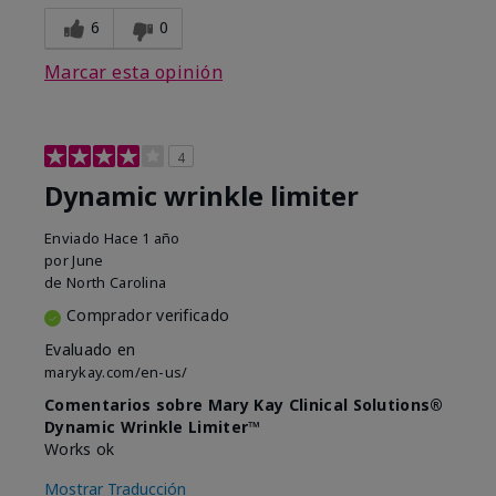
6
0
Marcar esta opinión
4
Dynamic wrinkle limiter
Enviado
Hace 1 año
por
June
de
North Carolina
Comprador verificado
Evaluado en
marykay.com/en-us/
Comentarios sobre Mary Kay Clinical Solutions®
Dynamic Wrinkle Limiter™
Works ok
Mostrar Traducción