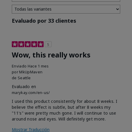
Evaluado por 33 clientes
5
Wow, this really works
Enviado
Hace 1 mes
por
MkUpMaven
de
Seattle
Evaluado en
marykay.com/en-us/
I used this product consistently for about 8 weeks. I
believe the effect is subtle, but after 8 weeks my
"11's" were pretty much gone. I will continue to use
around nose and eyes. Will definitely get more.
Mostrar Traducción