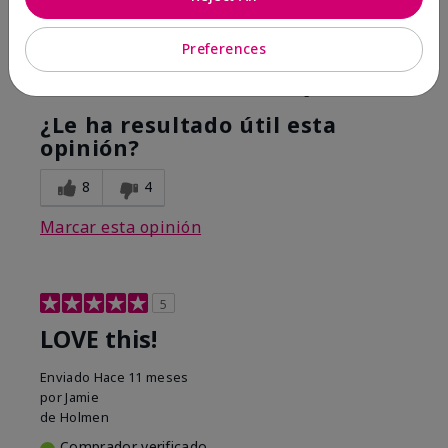
Hope it helps
Preferences
Mostrar Traducción
Conclusión
Sí, recomendaría a un amigo
¿Le ha resultado útil esta
opinión?
8
4
Marcar esta opinión
5
LOVE this!
Enviado
Hace 11 meses
por
Jamie
de
Holmen
Comprador verificado