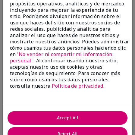
propósitos operativos, analíticos y de mercadeo,
¿Le ha resultado útil esta
incluyendo para mejorar la experiencia de tu
opinión?
sitio. Podríamos divulgar información sobre el
uso que haces del sitio con nuestros socios de
22
1
redes sociales, publicidad y analítica para
analizar el uso que haces de nuestros sitios y
Marcar esta opinión
mostrarte nuestros anuncios. Puedes administrar
cómo usamos tus datos personales haciendo clic
en
'No vender ni compartir mi información
personal'.
. Al continuar usando nuestro sitio,
5
aceptas nuestro uso de cookies y otras
Awesome
tecnologías de seguimiento. Para conocer más
sobre cómo usamos tus datos personales,
Enviado
Hace 10 meses
consulta nuestra
Política de privacidad
.
por
Judy
de
Evansville IN
Comprador verificado
Evaluado en
Accept All
marykay.com/en-us/
Comentarios sobre Mary Kay Clinical Solutions®
Reject All
Dynamic Wrinkle Limiter™