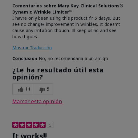
Comentarios sobre Mary Kay Clinical Solutions®
Dynamic Wrinkle Limiter™
I havre only been using this product fir 5 datys. But
see no change/ improvement in wrinkles. It doesn't
cause any irritation though. Ill keep using and see
how it goes.
Mostrar Traducción
Conclusión
No, no recomendaría a un amigo
¿Le ha resultado útil esta
opinión?
11
5
Marcar esta opinión
5
It works!!