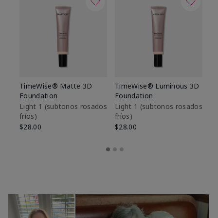
TimeWise® Matte 3D
TimeWise® Luminous 3D
Sk
Foundation
Foundation
De
es
Light 1​ (subtonos rosados
Light 1​ (subtonos rosados
fríos)
fríos)
$9
$28.00
$28.00