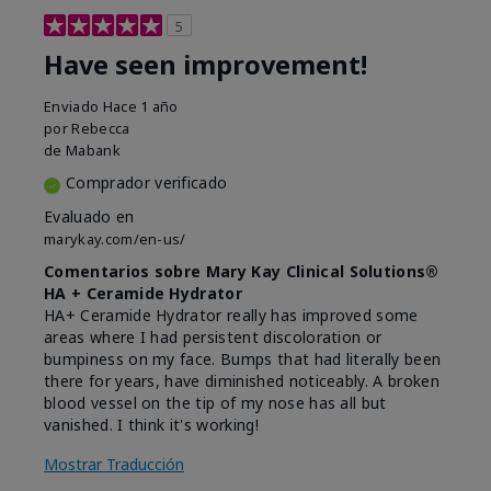
5
Have seen improvement!
Enviado
Hace 1 año
por
Rebecca
de
Mabank
Comprador verificado
Evaluado en
marykay.com/en-us/
Comentarios sobre Mary Kay Clinical Solutions®
HA + Ceramide Hydrator
HA+ Ceramide Hydrator really has improved some
areas where I had persistent discoloration or
bumpiness on my face. Bumps that had literally been
there for years, have diminished noticeably. A broken
blood vessel on the tip of my nose has all but
vanished. I think it's working!
Mostrar Traducción