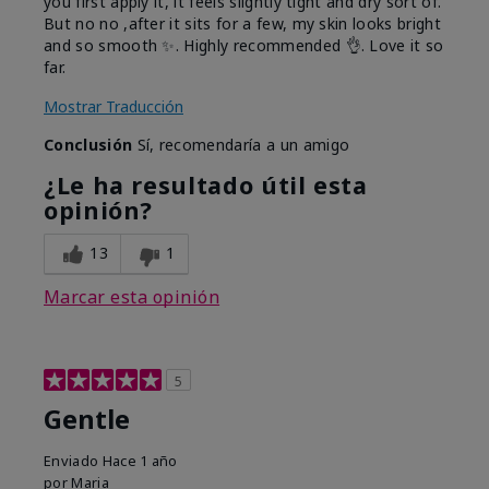
you first apply it, it feels slightly tight and dry sort of.
But no no ,after it sits for a few, my skin looks bright
and so smooth ✨️. Highly recommended 👌. Love it so
far.
Mostrar Traducción
Conclusión
Sí, recomendaría a un amigo
¿Le ha resultado útil esta
opinión?
13
1
Marcar esta opinión
5
Gentle
Enviado
Hace 1 año
por
Maria