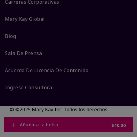
Carreras Corporativas
Mary Kay Global
Blog
Sala De Prensa
Acuerdo De Licencia De Contenido
Ingreso Consultora
© ©2025 Mary Kay Inc. Todos los derechos
reservados.
No vender/Preferencias de cookies
Añadir a la bolsa
$40.00
Código DSA/Queja al Código
Términos
Privacidad
Transparencia en CA
Accesibilidad
Cambiar país