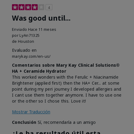
4
Was good until...
Enviado
Hace 11 meses
por
LyAn71325
de
Houston
Evaluado en
marykay.com/en-us/
Comentarios sobre Mary Kay Clinical Solutions®
HA + Ceramide Hydrator
This worked wonders with the Ferulic + Niacinamide
Brightener (applied first) then the HA+ Cer... at some
point during my peri journey I developed allergies and
I cant use them together anymore. I have to use one
or the other so I chose this. Love it!
Mostrar Traducción
Conclusión
Sí, recomendaría a un amigo
¿Le ha resultado útil esta