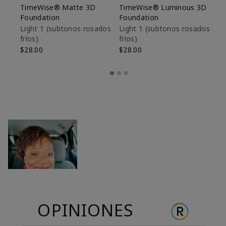
TimeWise® Matte 3D
TimeWise® Luminous 3D
Sk
Foundation
Foundation
De
es
Light 1​ (subtonos rosados
Light 1​ (subtonos rosados
fríos)
fríos)
$9
$28.00
$28.00
OPINIONES