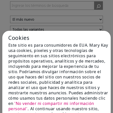
Cookies
Evaluado por 13 clientes
Este sitio es para consumidores de EUA. Mary Kay
usa cookies, pixeles y otras tecnologías de
seguimiento en sus sitios electrónicos para
5
propósitos operativos, analíticos y de mercadeo,
incluyendo para mejorar la experiencia de tu
Yeh! I really works
sitio. Podríamos divulgar información sobre el
uso que haces del sitio con nuestros socios de
Enviado
Hace 4 meses
redes sociales, publicidad y analítica para
por
Char
analizar el uso que haces de nuestros sitios y
de
Detroit, Mi
mostrarte nuestros anuncios. Puedes administrar
Evaluado en
cómo usamos tus datos personales haciendo clic
marykay.com/en-us/
en
'No vender ni compartir mi información
I ski all winter and since adding this to my progam
personal'.
. Al continuar usando nuestro sitio,