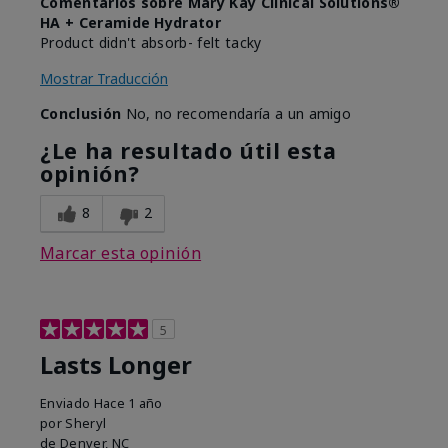
Comentarios sobre Mary Kay Clinical Solutions®
HA + Ceramide Hydrator
Product didn't absorb- felt tacky
Mostrar Traducción
Conclusión
No, no recomendaría a un amigo
¿Le ha resultado útil esta
opinión?
8
2
Marcar esta opinión
5
Lasts Longer
Enviado
Hace 1 año
por
Sheryl
de
Denver, NC