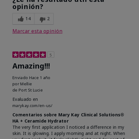
opinión?
14
2
Marcar esta opinión
5
Amazing!!!
Enviado
Hace 1 año
por
Mellie
de
Port St Lucie
Evaluado en
marykay.com/en-us/
Comentarios sobre Mary Kay Clinical Solutions®
HA + Ceramide Hydrator
The very first application I noticed a difference in my
skin. It is glowing. I apply morning and at night. When