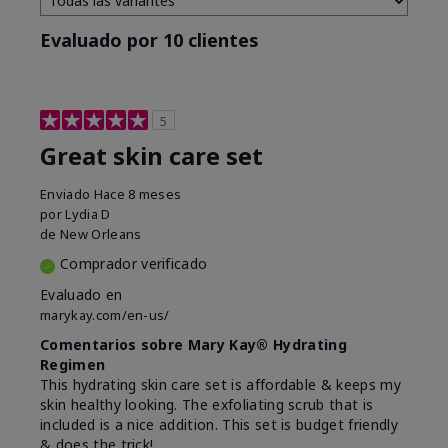
Evaluado por 10 clientes
5
Great skin care set
Enviado
Hace 8 meses
por
Lydia D
de
New Orleans
Comprador verificado
Evaluado en
marykay.com/en-us/
Comentarios sobre Mary Kay® Hydrating
Regimen
This hydrating skin care set is affordable & keeps my
skin healthy looking. The exfoliating scrub that is
included is a nice addition. This set is budget friendly
& does the trick!