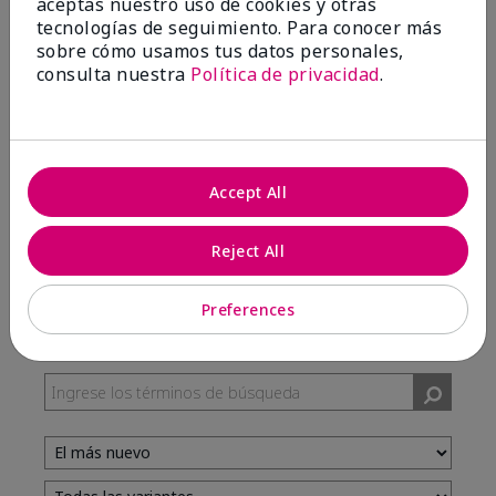
aceptas nuestro uso de cookies y otras
tecnologías de seguimiento. Para conocer más
sobre cómo usamos tus datos personales,
100%
consulta nuestra
Política de privacidad
.
de los encuestados recomendaría a un amigo.
5 estrellas
7
Accept All
4 estrellas
3
3 estrellas
0
Reject All
2 estrellas
0
1 estrella
0
Preferences