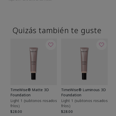
Quizás también te guste
TimeWise® Matte 3D
TimeWise® Luminous 3D
Sk
Foundation
Foundation
De
es
Light 1​ (subtonos rosados
Light 1​ (subtonos rosados
fríos)
fríos)
$9
$28.00
$28.00