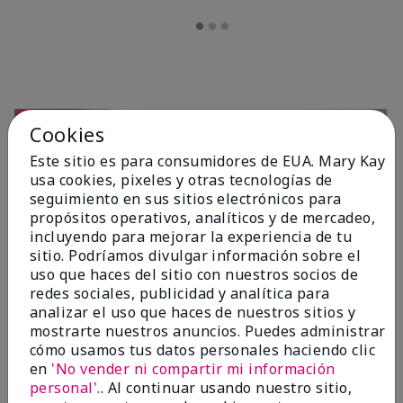
Cookies
Este sitio es para consumidores de EUA. Mary Kay
usa cookies, pixeles y otras tecnologías de
seguimiento en sus sitios electrónicos para
propósitos operativos, analíticos y de mercadeo,
incluyendo para mejorar la experiencia de tu
sitio. Podríamos divulgar información sobre el
OPINIONES
uso que haces del sitio con nuestros socios de
redes sociales, publicidad y analítica para
analizar el uso que haces de nuestros sitios y
mostrarte nuestros anuncios. Puedes administrar
4.7
cómo usamos tus datos personales haciendo clic
10 Reseñas
en
'No vender ni compartir mi información
personal'.
. Al continuar usando nuestro sitio,
Escribir Una Opinión