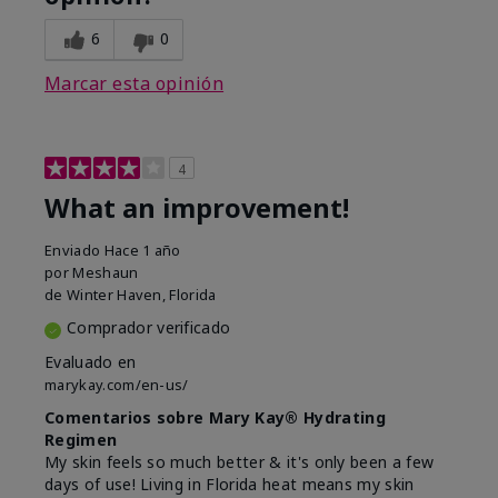
6
0
Marcar esta opinión
4
What an improvement!
Enviado
Hace 1 año
por
Meshaun
de
Winter Haven, Florida
Comprador verificado
Evaluado en
marykay.com/en-us/
Comentarios sobre Mary Kay® Hydrating
Regimen
My skin feels so much better & it's only been a few
days of use! Living in Florida heat means my skin