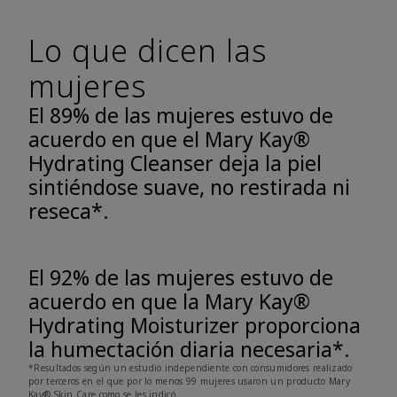
Lo que dicen las
mujeres
El 89% de las mujeres estuvo de
acuerdo en que el Mary Kay®
Hydrating Cleanser deja la piel
sintiéndose suave, no restirada ni
reseca*.
El 92% de las mujeres estuvo de
acuerdo en que la Mary Kay®
Hydrating Moisturizer proporciona
la humectación diaria necesaria*.
*Resultados según un estudio independiente con consumidores realizado
por terceros en el que por lo menos 99 mujeres usaron un producto Mary
Kay® Skin Care como se les indicó.