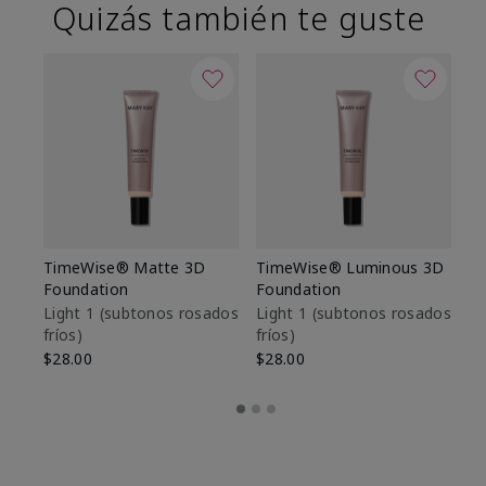
Quizás también te guste
TimeWise® Matte 3D
TimeWise® Luminous 3D
Sk
Foundation
Foundation
De
es
Light 1​ (subtonos rosados
Light 1​ (subtonos rosados
fríos)
fríos)
$9
$28.00
$28.00