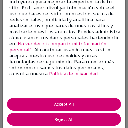
incluyendo para mejorar la experiencia de tu
5
sitio. Podríamos divulgar información sobre el
Satisfied
uso que haces del sitio con nuestros socios de
redes sociales, publicidad y analítica para
Enviado
Hace 3 meses
analizar el uso que haces de nuestros sitios y
por
Keyrone
mostrarte nuestros anuncios. Puedes administrar
de
LaBelle, FL
cómo usamos tus datos personales haciendo clic
Evaluado en
en
'No vender ni compartir mi información
marykay.com/en-us/
personal'.
. Al continuar usando nuestro sitio,
aceptas nuestro uso de cookies y otras
Since using MK products, my skin hasn't been as oily.
tecnologías de seguimiento. Para conocer más
I've received compliments that my complexion has
sobre cómo usamos tus datos personales,
improved, and most of all, my skin doesn't feel dry or
irritated after use. Moisturizers are usually hard to
consulta nuestra
Política de privacidad
.
come by, but this one is lightweight and not
overbearing or oily. Thank you so much, Mrs. Gaenelle
Tyre, for introducing me to these products!
Mostrar Traducción
Accept All
Conclusión
Sí, recomendaría a un amigo
Reject All
¿Le ha resultado útil esta
opinión?