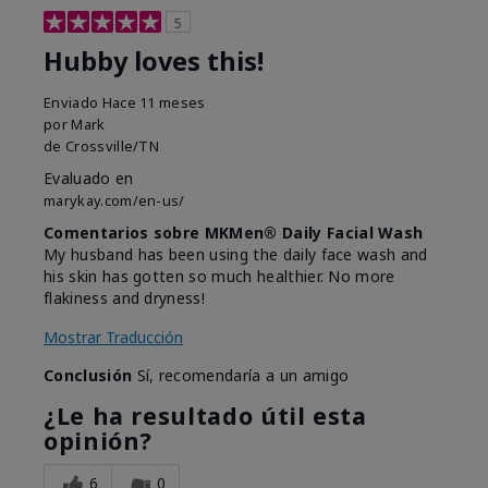
5
Hubby loves this!
Enviado
Hace 11 meses
por
Mark
de
Crossville/TN
Evaluado en
marykay.com/en-us/
Comentarios sobre MKMen® Daily Facial Wash
My husband has been using the daily face wash and
his skin has gotten so much healthier. No more
flakiness and dryness!
Mostrar Traducción
Conclusión
Sí, recomendaría a un amigo
¿Le ha resultado útil esta
opinión?
6
0