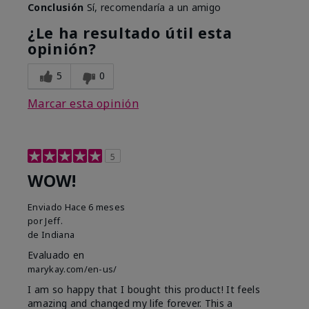
Conclusión
Sí, recomendaría a un amigo
¿Le ha resultado útil esta
opinión?
5
0
Marcar esta opinión
5
WOW!
Enviado
Hace 6 meses
por
Jeff.
de
Indiana
Evaluado en
marykay.com/en-us/
I am so happy that I bought this product! It feels
amazing and changed my life forever. This a