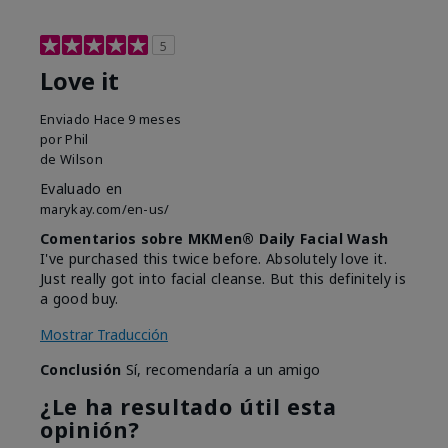
5
Love it
Enviado
Hace 9 meses
por
Phil
de
Wilson
Evaluado en
marykay.com/en-us/
Comentarios sobre MKMen® Daily Facial Wash
I've purchased this twice before. Absolutely love it.
Just really got into facial cleanse. But this definitely is
a good buy.
Mostrar Traducción
Conclusión
Sí, recomendaría a un amigo
¿Le ha resultado útil esta
opinión?