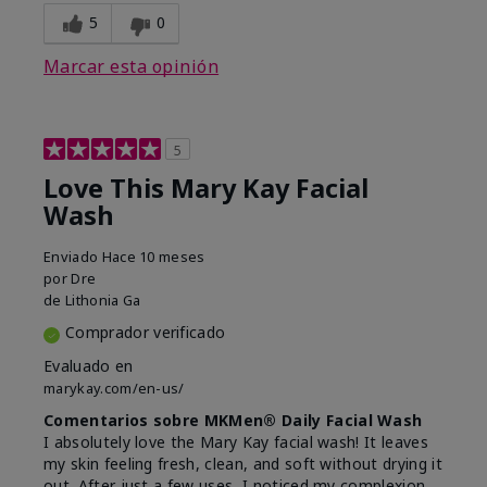
5
0
Marcar esta opinión
5
Love This Mary Kay Facial
Wash
Enviado
Hace 10 meses
por
Dre
de
Lithonia Ga
Comprador verificado
Evaluado en
marykay.com/en-us/
Comentarios sobre MKMen® Daily Facial Wash
I absolutely love the Mary Kay facial wash! It leaves
my skin feeling fresh, clean, and soft without drying it
out. After just a few uses, I noticed my complexion