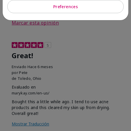
Preferences
3
0
Marcar esta opinión
5
Great!
Enviado
Hace 6 meses
por
Pete
de
Toledo, Ohio
Evaluado en
marykay.com/en-us/
Bought this a little while ago. I tend to use acne
products and this cleared my skin up from drying.
Overall great!
Mostrar Traducción