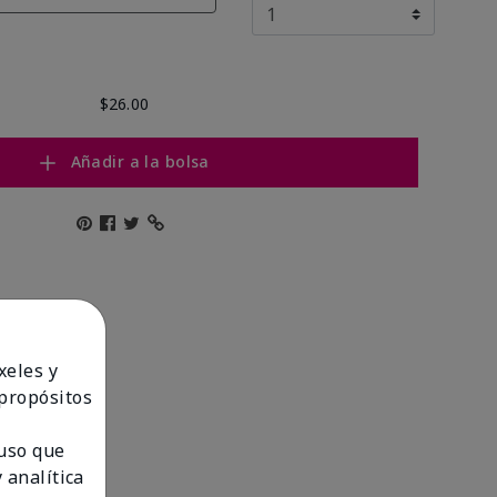
$26.00
Añadir a la bolsa
xeles y
 propósitos
 uso que
 analítica