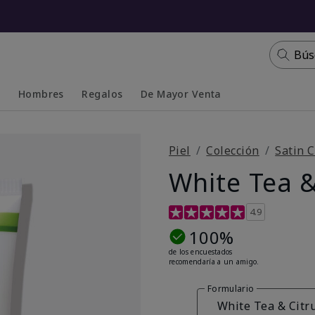
Bús
s
Hombres
Regalos
De Mayor Venta
Collapsed
Expanded
Piel
Colección
Satin C
White Tea &
Calificación de clientes de 4
4.9
100%
de los encuestados
recomendaría a un amigo.
Formulario
White Tea & Citr