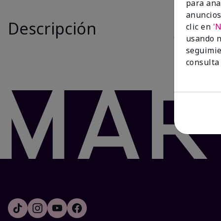
para ana
Is New
anuncios
Descripción
El juego
Whi
clic en
'
cualquier mo
usando n
labios resec
seguimie
consulta