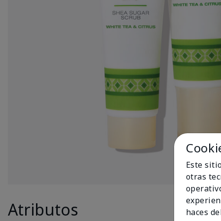
Cooki
Este sit
otras te
operativ
experien
Atributos
Produc
haces del