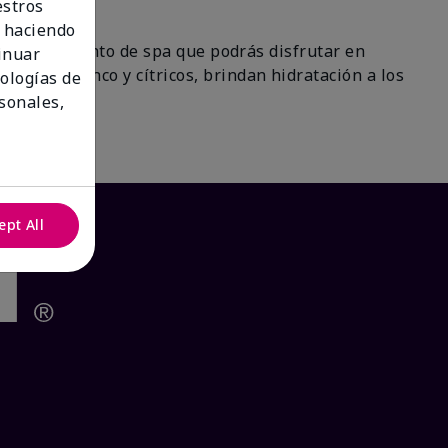
estros
 haciendo
 un tratamiento de spa que podrás disfrutar en
tinuar
 de té blanco y cítricos, brindan hidratación a los
nologías de
ra!
sonales,
ept All