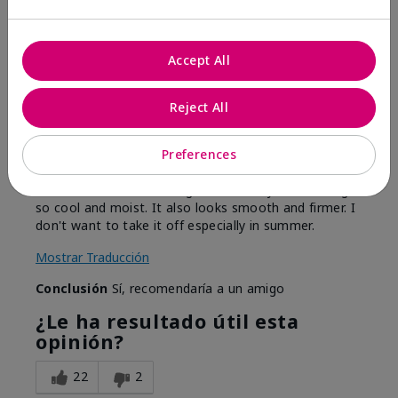
Enviado
Hace 9 meses
por
Joyce
de
CORDOVA
Accept All
Comprador verificado
Reject All
Evaluado en
marykay.com/en-us/
Preferences
Comentarios sobre TimeWise Repair® Lifting
Bio-Cellulose Mask
This mask is so refreshing. It leaves my face feeling
so cool and moist. It also looks smooth and firmer. I
don't want to take it off especially in summer.
Mostrar Traducción
Conclusión
Sí, recomendaría a un amigo
¿Le ha resultado útil esta
opinión?
22
2