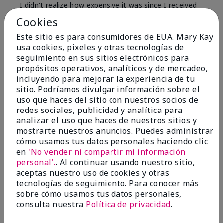
I didn't realize how expensive it was since I received
it as a gift, but now that I know, it is still worth it, if
Cookies
you can afford it. I myself, cannot, but there are
other places to buy it a little cheaper like e-bay,
Este sitio es para consumidores de EUA. Mary Kay
postmarked, or whatnot. So I will be purchasing
usa cookies, pixeles y otras tecnologías de
somewhere for sure!
seguimiento en sus sitios electrónicos para
propósitos operativos, analíticos y de mercadeo,
Mostrar Traducción
incluyendo para mejorar la experiencia de tu
sitio. Podríamos divulgar información sobre el
Conclusión
Sí, recomendaría a un amigo
uso que haces del sitio con nuestros socios de
¿Le ha resultado útil esta
redes sociales, publicidad y analítica para
opinión?
analizar el uso que haces de nuestros sitios y
mostrarte nuestros anuncios. Puedes administrar
32
4
cómo usamos tus datos personales haciendo clic
en
'No vender ni compartir mi información
Marcar esta opinión
personal'.
. Al continuar usando nuestro sitio,
aceptas nuestro uso de cookies y otras
tecnologías de seguimiento. Para conocer más
sobre cómo usamos tus datos personales,
5
consulta nuestra
Política de privacidad
.
Love it!