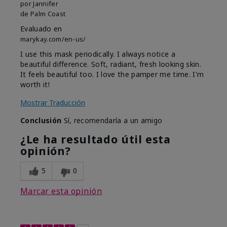
por
Jannifer
de
Palm Coast
Evaluado en
marykay.com/en-us/
I use this mask periodically. I always notice a
beautiful difference. Soft, radiant, fresh looking skin.
It feels beautiful too. I love the pamper me time. I'm
worth it!
Mostrar Traducción
Conclusión
Sí, recomendaría a un amigo
¿Le ha resultado útil esta
opinión?
5
0
Marcar esta opinión