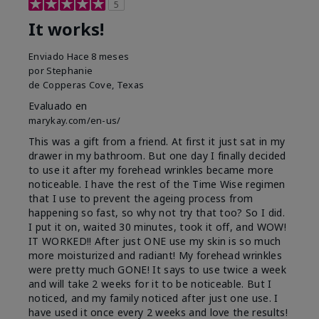
5
It works!
Enviado
Hace 8 meses
por
Stephanie
de
Copperas Cove, Texas
Evaluado en
marykay.com/en-us/
This was a gift from a friend. At first it just sat in my
drawer in my bathroom. But one day I finally decided
to use it after my forehead wrinkles became more
noticeable. I have the rest of the Time Wise regimen
that I use to prevent the ageing process from
happening so fast, so why not try that too? So I did.
I put it on, waited 30 minutes, took it off, and WOW!
IT WORKED!! After just ONE use my skin is so much
more moisturized and radiant! My forehead wrinkles
were pretty much GONE! It says to use twice a week
and will take 2 weeks for it to be noticeable. But I
noticed, and my family noticed after just one use. I
have used it once every 2 weeks and love the results!