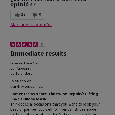
opinión?
22
0
Marcar esta opinión
5
Immediate results
Enviado
Hace 1 año
por
Angelina
de
Splendora
Evaluado en
marykay.com/en-us/
Comentarios sobre TimeWise Repair® Lifting
Bio-Cellulose Mask
Think special occasions that you want to look your
best or pamper yourself (or friends): Bridesmaide
party, photo shoot, mother's day out. It's a little