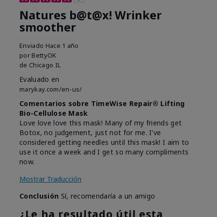
Natures b@t@x! Wrinker
smoother
Enviado
Hace 1 año
por
BettyOK
de
Chicago IL
Evaluado en
marykay.com/en-us/
Comentarios sobre TimeWise Repair® Lifting
Bio-Cellulose Mask
Love love love this mask! Many of my friends get
Botox, no judgement, just not for me. I've
considered getting needles until this mask! I aim to
use it once a week and I get so many compliments
now.
Mostrar Traducción
Conclusión
Sí, recomendaría a un amigo
¿Le ha resultado útil esta