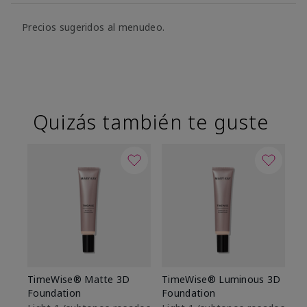
Precios sugeridos al menudeo.
Quizás también te guste
TimeWise® Matte 3D
TimeWise® Luminous 3D
Sk
Foundation
Foundation
De
es