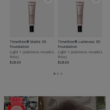
TimeWise® Matte 3D
TimeWise® Luminous 3D
Sk
Foundation
Foundation
De
es
Light 1​ (subtonos rosados
Light 1​ (subtonos rosados
fríos)
fríos)
$9
$28.00
$28.00