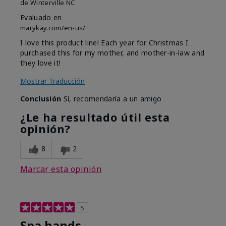
de
Winterville NC
Evaluado en
marykay.com/en-us/
I love this product line! Each year for Christmas I
purchased this for my mother, and mother-in-law and
they love it!
Mostrar Traducción
Conclusión
Sí, recomendaría a un amigo
¿Le ha resultado útil esta
opinión?
8
2
Marcar esta opinión
5
Spa hands