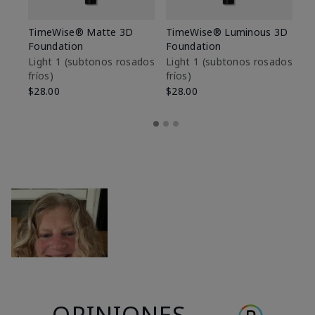
TimeWise® Matte 3D
TimeWise® Luminous 3D
Sk
Foundation
Foundation
De
es
Light 1​ (subtonos rosados
Light 1​ (subtonos rosados
fríos)
fríos)
$9
$28.00
$28.00
OPINIONES