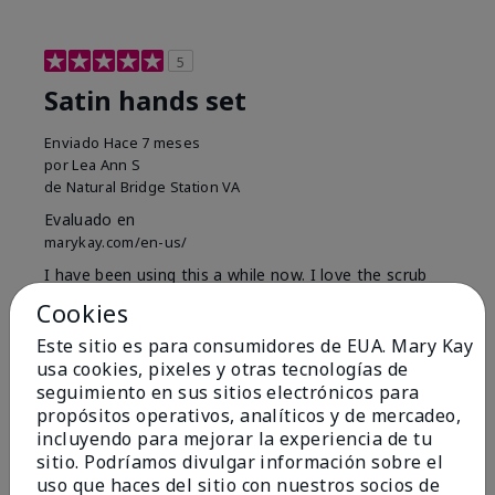
5
Satin hands set
Enviado
Hace 7 meses
por
Lea Ann S
de
Natural Bridge Station VA
Evaluado en
marykay.com/en-us/
I have been using this a while now. I love the scrub
that gets off the dead skin. The lotion which lasts a
Cookies
long time and the hand protection cream
Este sitio es para consumidores de EUA. Mary Kay
Mostrar Traducción
usa cookies, pixeles y otras tecnologías de
seguimiento en sus sitios electrónicos para
Conclusión
Sí, recomendaría a un amigo
propósitos operativos, analíticos y de mercadeo,
¿Le ha resultado útil esta
incluyendo para mejorar la experiencia de tu
opinión?
sitio. Podríamos divulgar información sobre el
uso que haces del sitio con nuestros socios de