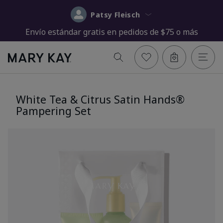
Patsy Fleisch
Envío estándar gratis en pedidos de $75 o más
White Tea & Citrus Satin Hands®
Pampering Set