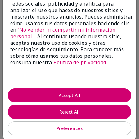
redes sociales, publicidad y analítica para
15
0
analizar el uso que haces de nuestros sitios y
Marcar esta opinión
mostrarte nuestros anuncios. Puedes administrar
cómo usamos tus datos personales haciendo clic
en
'No vender ni compartir mi información
personal'.
. Al continuar usando nuestro sitio,
5
aceptas nuestro uso de cookies y otras
Great for healthcare workers
tecnologías de seguimiento. Para conocer más
sobre cómo usamos tus datos personales,
consulta nuestra
Política de privacidad
.
Enviado
Hace 8 meses
por
Jenni
de
Wy
Evaluado en
marykay.com/en-us/
Accept All
I was given this lotion as a Christmas gift by
someone in my community that wanted to do
Reject All
something for us. My hands were so dry, I have used
this twice and my hands look and feel so much
better.
Preferences
Mostrar Traducción