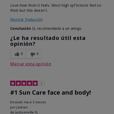
Love how thon it feels. Most high spf lotions feel so
thick but this doesn't.
Mostrar Traducción
Conclusión
Sí, recomendaría a un amigo
¿Le ha resultado útil esta
opinión?
0
0
Marcar esta opinión
5
#1 Sun Care face and body!
Enviado
Hace 3 meses
por
Jackieo
de
Jacksonville FL