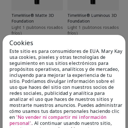
TimeWise® Matte 3D
TimeWise® Luminous 3D
Sk
Foundation
Foundation
De
es
Light 1​ (subtonos rosados
Light 1​ (subtonos rosados
fríos)
fríos)
$9
$28.00
$28.00
Cookies
Este sitio es para consumidores de EUA. Mary Kay
usa cookies, pixeles y otras tecnologías de
seguimiento en sus sitios electrónicos para
propósitos operativos, analíticos y de mercadeo,
incluyendo para mejorar la experiencia de tu
sitio. Podríamos divulgar información sobre el
uso que haces del sitio con nuestros socios de
redes sociales, publicidad y analítica para
analizar el uso que haces de nuestros sitios y
mostrarte nuestros anuncios. Puedes administrar
cómo usamos tus datos personales haciendo clic
en
'No vender ni compartir mi información
personal'.
. Al continuar usando nuestro sitio,