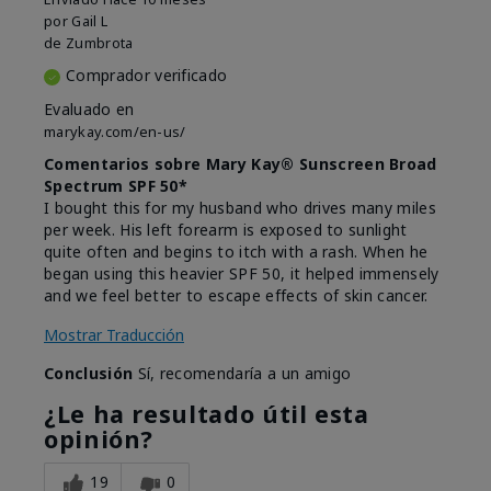
por
Gail L
de
Zumbrota
Comprador verificado
Evaluado en
marykay.com/en-us/
Comentarios sobre Mary Kay® Sunscreen Broad
Spectrum SPF 50*
I bought this for my husband who drives many miles
per week. His left forearm is exposed to sunlight
quite often and begins to itch with a rash. When he
began using this heavier SPF 50, it helped immensely
and we feel better to escape effects of skin cancer.
Mostrar Traducción
Conclusión
Sí, recomendaría a un amigo
¿Le ha resultado útil esta
opinión?
19
0