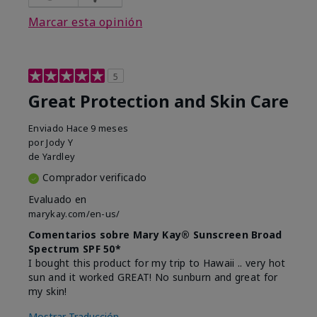
Marcar esta opinión
5
Great Protection and Skin Care
Enviado
Hace 9 meses
por
Jody Y
de
Yardley
Comprador verificado
Evaluado en
marykay.com/en-us/
Comentarios sobre Mary Kay® Sunscreen Broad
Spectrum SPF 50*
I bought this product for my trip to Hawaii .. very hot
sun and it worked GREAT! No sunburn and great for
my skin!
Mostrar Traducción