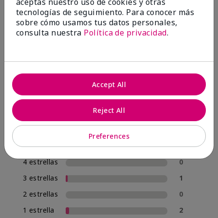
OPINIONES
aceptas nuestro uso de cookies y otras
tecnologías de seguimiento. Para conocer más
sobre cómo usamos tus datos personales,
consulta nuestra
Política de privacidad
.
4.8
57 Reseñas
Escribir Una Opinión
Accept All
95%
Reject All
de los encuestados recomendaría a un amigo.
Preferences
5 estrellas
54
4 estrellas
0
3 estrellas
1
2 estrellas
0
1 estrella
2