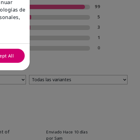
tinuar
5 estrellas
99
nologías de
4 estrellas
5
sonales,
3 estrellas
3
2 estrellas
1
1 estrella
0
ept All
nt of
Enviado
Hace 10 días
por
Sam