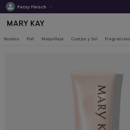
Patsy Fleisch
Nuevos
Piel
Maquillaje
Cuerpo y Sol
Fragrancia
Collapsed
Expanded
Collapsed
Expanded
Collapsed
Expanded
Collapsed
Expanded