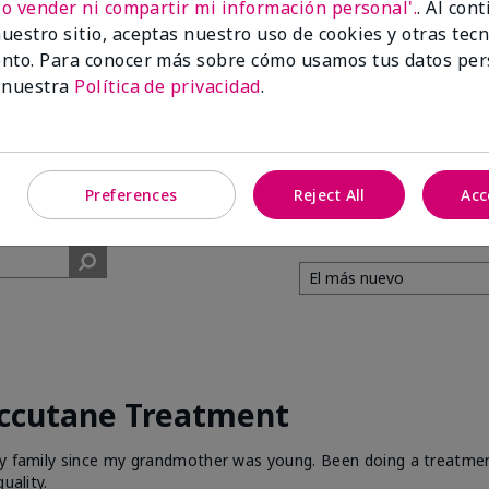
No vender ni compartir mi información personal'.
. Al con
uestro sitio, aceptas nuestro uso de cookies y otras tec
99%
nto. Para conocer más sobre cómo usamos tus datos per
 nuestra
Política de privacidad
.
de los encuestados
recomendaría a un
amigo.
Preferences
Reject All
Acc
Accutane Treatment
 my family since my grandmother was young. Been doing a treatme
uality.