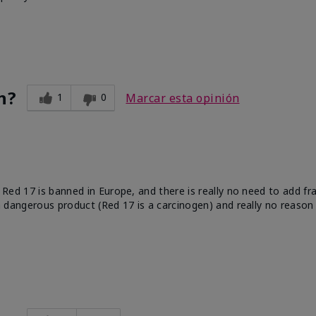
n?
1
0
Marcar esta opinión
e. Red 17 is banned in Europe, and there is really no need to add f
 a dangerous product (Red 17 is a carcinogen) and really no reason 