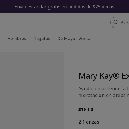
Envío estándar gratis en pedidos de $75 o más
Bús
s
Hombres
Regalos
De Mayor Venta
Collapsed
Expanded
Mary Kay® Ex
Ayuda a mantener la h
hidratación en áreas 
$18.00
2.1 onzas