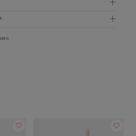
n
udeo.