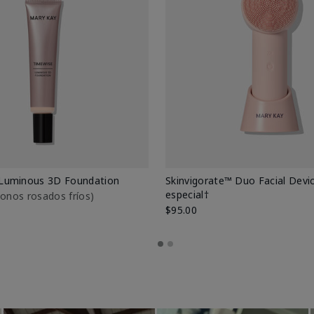
Luminous 3D Foundation
Skinvigorate™ Duo Facial Devic
especial†
btonos rosados fríos)
$95.00