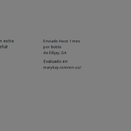
n extra
Enviado
Hace 1 mes
eful!
por
Bobbi
de
Ellijay, GA
Evaluado en
marykay.com/en-us/