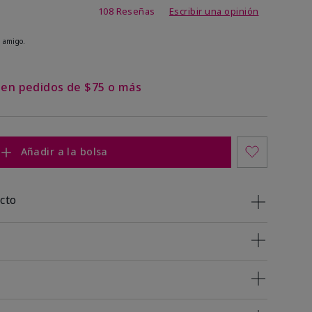
 de 5 de 5
108 Reseñas
Escribir una opinión
 amigo.
s en pedidos de $75 o más
Añadir a la bolsa
cto