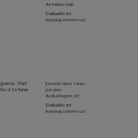
de
Heber Utah
Evaluado en
marykay.com/en-us/
ragrance. That
Enviado
Hace 1 mes
for it to have
por
Jami
de
Burlington, KY
Evaluado en
marykay.com/en-us/