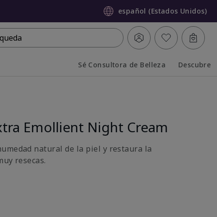
español (Estados Unidos)
queda
Sé Consultora de Belleza
Descubre
Collapsed
Expanded
tra Emollient Night Cream
umedad natural de la piel y restaura la
muy resecas.