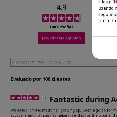
clic en
'
4.9
usando n
seguimie
consulta
108 Reseñas
Escribir Una Opinión
Evaluado por 108 clientes
Fantastic during 
5
We called it "pink medicine" growing up. Been a go to for
accutane and nothing has helped like this for the price and q