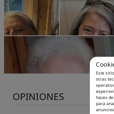
Cooki
Este sit
otras te
operativ
experien
OPINIONES
haces del
para ana
anuncios