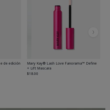
Next
e de edición
Mary Kay® Lash Love Fanorama™ Define
Ma
+ Lift Mascara
Ki
$18.00
$2