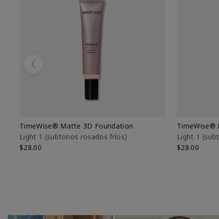
Previous
TimeWise® Matte 3D Foundation
TimeWise® 
Light 1​ (subtonos rosados fríos)
Light 1​ (su
$28.00
$28.00