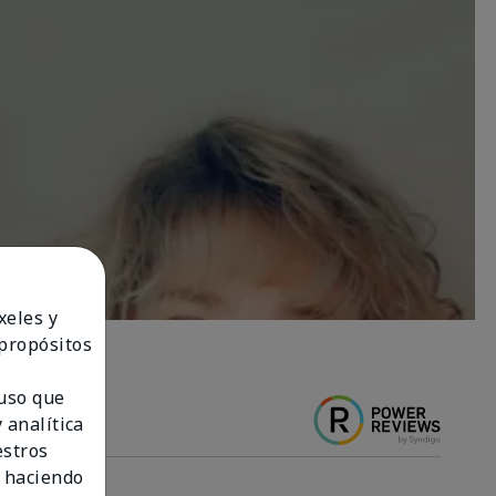
xeles y
 propósitos
 uso que
 analítica
estros
 haciendo