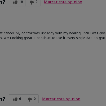
n?
10
0
Marcar esta opinión
at cancer. My doctor was unhappy with my healing until I was give
OW!!! Looking great! I continue to use it every single dat. So grat
n?
6
0
Marcar esta opinión