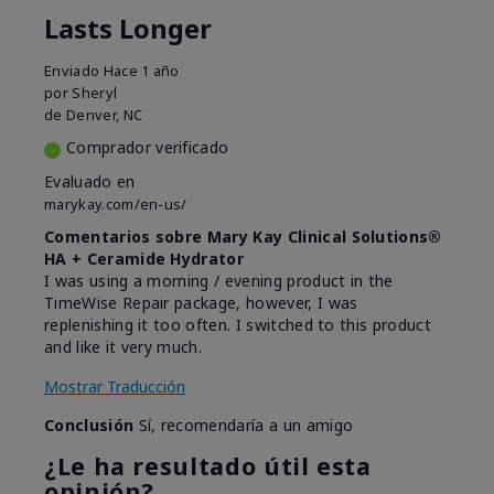
Lasts Longer
Enviado
Hace 1 año
por
Sheryl
de
Denver, NC
Comprador verificado
Evaluado en
marykay.com/en-us/
Comentarios sobre Mary Kay Clinical Solutions®
HA + Ceramide Hydrator
I was using a morning / evening product in the
TimeWise Repair package, however, I was
replenishing it too often. I switched to this product
and like it very much.
Mostrar Traducción
Conclusión
Sí, recomendaría a un amigo
¿Le ha resultado útil esta
opinión?