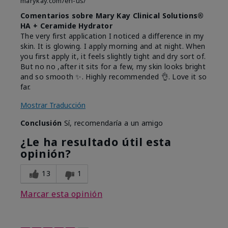
marykay.com/en-us/
Comentarios sobre Mary Kay Clinical Solutions®
HA + Ceramide Hydrator
The very first application I noticed a difference in my
skin. It is glowing. I apply morning and at night. When
you first apply it, it feels slightly tight and dry sort of.
But no no ,after it sits for a few, my skin looks bright
and so smooth ✨️. Highly recommended 👌. Love it so
far.
Mostrar Traducción
Conclusión
Sí, recomendaría a un amigo
¿Le ha resultado útil esta
opinión?
13
1
Marcar esta opinión