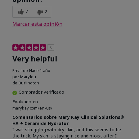
7
2
Marcar esta opinión
5
Very helpful
Enviado
Hace 1 año
por
Marylou
de
Burlington
Comprador verificado
Evaluado en
marykay.com/en-us/
Comentarios sobre Mary Kay Clinical Solutions®
HA + Ceramide Hydrator
I was struggling with dry skin, and this seems to be
the trick. My skin is staying nice and moist after I