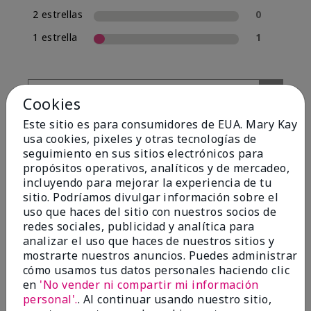
2 estrellas
0
1 estrella
1
Cookies
Este sitio es para consumidores de EUA. Mary Kay
usa cookies, pixeles y otras tecnologías de
seguimiento en sus sitios electrónicos para
propósitos operativos, analíticos y de mercadeo,
incluyendo para mejorar la experiencia de tu
Evaluado por 13 clientes
sitio. Podríamos divulgar información sobre el
uso que haces del sitio con nuestros socios de
redes sociales, publicidad y analítica para
analizar el uso que haces de nuestros sitios y
5
mostrarte nuestros anuncios. Puedes administrar
Yeh! I really works
cómo usamos tus datos personales haciendo clic
en
'No vender ni compartir mi información
Enviado
Hace 4 meses
personal'.
. Al continuar usando nuestro sitio,
por
Char