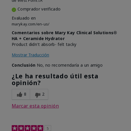
de
West Point IA
Comprador verificado
Evaluado en
marykay.com/en-us/
Comentarios sobre Mary Kay Clinical Solutions®
HA + Ceramide Hydrator
Product didn't absorb- felt tacky
Mostrar Traducción
Conclusión
No, no recomendaría a un amigo
¿Le ha resultado útil esta
opinión?
8
2
Marcar esta opinión
5