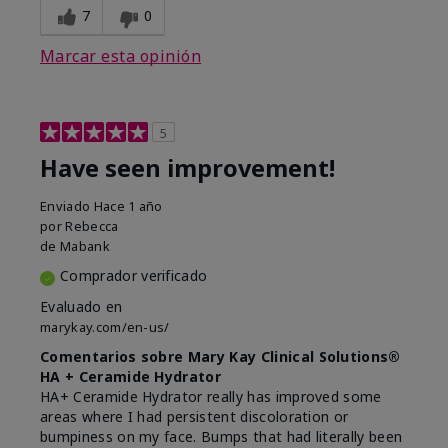
7
0
Marcar esta opinión
5
Have seen improvement!
Enviado
Hace 1 año
por
Rebecca
de
Mabank
Comprador verificado
Evaluado en
marykay.com/en-us/
Comentarios sobre Mary Kay Clinical Solutions®
HA + Ceramide Hydrator
HA+ Ceramide Hydrator really has improved some
areas where I had persistent discoloration or
bumpiness on my face. Bumps that had literally been