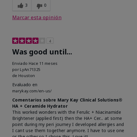
3
0
Marcar esta opinión
4
Was good until...
Enviado
Hace 11 meses
por
LyAn71325
de
Houston
Evaluado en
marykay.com/en-us/
Comentarios sobre Mary Kay Clinical Solutions®
HA + Ceramide Hydrator
This worked wonders with the Ferulic + Niacinamide
Brightener (applied first) then the HA+ Cer... at some
point during my peri journey I developed allergies and
I cant use them together anymore. I have to use one
or the other so I chose this. Love it!