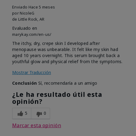
Enviado
Hace 5 meses
por
NicoleG
de
Little Rock, AR
Evaluado en
marykay.com/en-us/
The itchy, dry, crepe skin I developed after
menopause was unbearable. It felt like my skin had
aged 10 years overnight. This serum brought back a
youthful glow and physical relief from the symptoms.
Mostrar Traducción
Conclusión
Sí, recomendaría a un amigo
¿Le ha resultado útil esta
opinión?
5
0
Marcar esta opinión