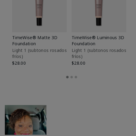
TimeWise® Matte 3D
TimeWise® Luminous 3D
Sk
Foundation
Foundation
De
es
Light 1​ (subtonos rosados
Light 1​ (subtonos rosados
fríos)
fríos)
$9
$28.00
$28.00