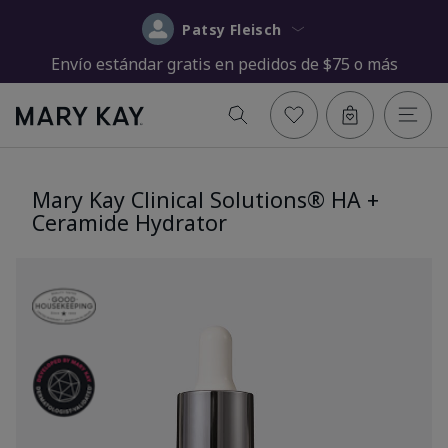
Patsy Fleisch
Envío estándar gratis en pedidos de $75 o más
Mary Kay Clinical Solutions® HA +
Ceramide Hydrator