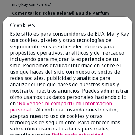
marykay.com/en-us/
Comentarios sobre Belara® Eau de Parfum
Used for over 10 years. Best smell!
Cookies
Mostrar Traducción
Este sitio es para consumidores de EUA. Mary Kay
usa cookies, pixeles y otras tecnologías de
Conclusión
Sí, recomendaría a un amigo
seguimiento en sus sitios electrónicos para
¿Le ha resultado útil esta
propósitos operativos, analíticos y de mercadeo,
opinión?
incluyendo para mejorar la experiencia de tu
sitio. Podríamos divulgar información sobre el
4
0
uso que haces del sitio con nuestros socios de
redes sociales, publicidad y analítica para
Marcar esta opinión
analizar el uso que haces de nuestros sitios y
mostrarte nuestros anuncios. Puedes administrar
cómo usamos tus datos personales haciendo clic
en
'No vender ni compartir mi información
5
personal'.
. Al continuar usando nuestro sitio,
Kristen
aceptas nuestro uso de cookies y otras
tecnologías de seguimiento. Para conocer más
Enviado
Hace 10 meses
sobre cómo usamos tus datos personales,
por
Jennifer