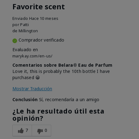
Favorite scent
Enviado
Hace 10 meses
por
Patti
de
Millington
Comprador verificado
Evaluado en
marykay.com/en-us/
Comentarios sobre Belara® Eau de Parfum
Love it, this is probably the 10th bottle I have
purchased 😀
Mostrar Traducción
Conclusión
Sí, recomendaría a un amigo
¿Le ha resultado útil esta
opinión?
7
0