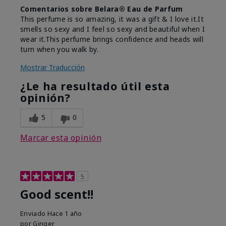
Comentarios sobre Belara® Eau de Parfum
This perfume is so amazing, it was a gift & I love it.It
smells so sexy and I feel so sexy and beautiful when I
wear it.This perfume brings confidence and heads will
turn when you walk by.
Mostrar Traducción
¿Le ha resultado útil esta
opinión?
5
0
Marcar esta opinión
5
Good scent!!
Enviado
Hace 1 año
por
Ginger