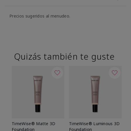
Precios sugeridos al menudeo.
Quizás también te guste
TimeWise® Matte 3D
TimeWise® Luminous 3D
Sk
Foundation
Foundation
De