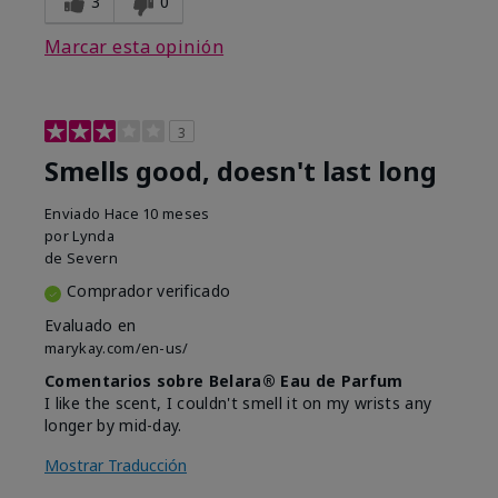
3
0
Marcar esta opinión
3
Smells good, doesn't last long
Enviado
Hace 10 meses
por
Lynda
de
Severn
Comprador verificado
Evaluado en
marykay.com/en-us/
Comentarios sobre Belara® Eau de Parfum
I like the scent, I couldn't smell it on my wrists any
longer by mid-day.
Mostrar Traducción