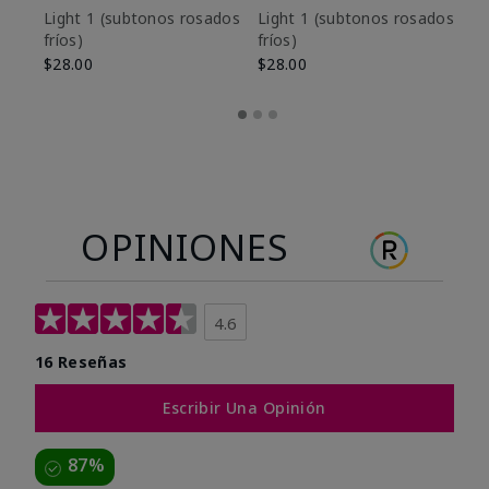
es
Light 1​ (subtonos rosados
Light 1​ (subtonos rosados
fríos)
fríos)
$9
$28.00
$28.00
OPINIONES
4.6
16 Reseñas
Escribir Una Opinión
87%