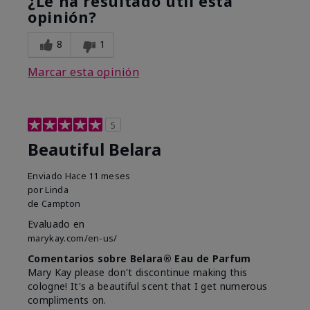
¿Le ha resultado útil esta
opinión?
8
1
Marcar esta opinión
5
Beautiful Belara
Enviado
Hace 11 meses
por
Linda
de
Campton
Evaluado en
marykay.com/en-us/
Comentarios sobre Belara® Eau de Parfum
Mary Kay please don't discontinue making this
cologne! It's a beautiful scent that I get numerous
compliments on.