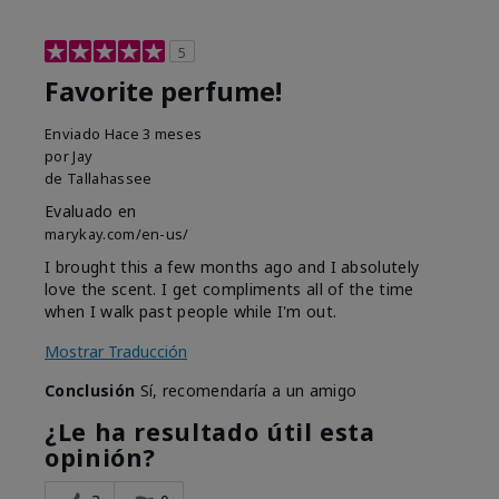
5
Favorite perfume!
Enviado
Hace 3 meses
por
Jay
de
Tallahassee
Evaluado en
marykay.com/en-us/
I brought this a few months ago and I absolutely
love the scent. I get compliments all of the time
when I walk past people while I'm out.
Mostrar Traducción
Conclusión
Sí, recomendaría a un amigo
¿Le ha resultado útil esta
opinión?