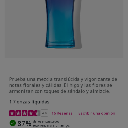
Prueba una mezcla translúcida y vigorizante de
notas florales y cálidas. El higo y las flores se
armonizan con toques de sándalo y almizcle.
1.7 onzas líquidas
Calificación de clientes de 4,5 de 5
4.6
16 Reseñas
Escribir una opinión
87%
de los encuestados
recomendaría a un amigo.