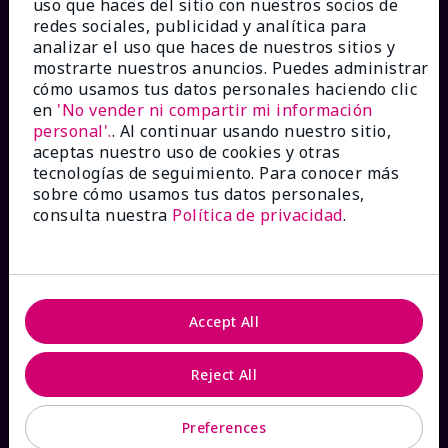
uso que haces del sitio con nuestros socios de
Ver estado del pedido
redes sociales, publicidad y analítica para
analizar el uso que haces de nuestros sitios y
mostrarte nuestros anuncios. Puedes administrar
Contáctanos
cómo usamos tus datos personales haciendo clic
en
'No vender ni compartir mi información
personal'.
. Al continuar usando nuestro sitio,
Catálogos interactivos
aceptas nuestro uso de cookies y otras
tecnologías de seguimiento. Para conocer más
Preguntas frecuentes
sobre cómo usamos tus datos personales,
consulta nuestra
Política de privacidad
.
ACERCA DE MARY KAY
Accept All
Garantía de Satisfacción
Reject All
Sobre Mary Kay
Preferences