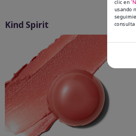
clic en
'
usando n
seguimie
Kind Spirit
consulta