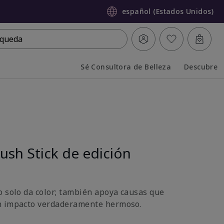
español (Estados Unidos)
queda
Sé Consultora de Belleza
Descubre
Collapsed
Expanded
ush Stick de edición
o solo da color; también apoya causas que
n impacto verdaderamente hermoso.