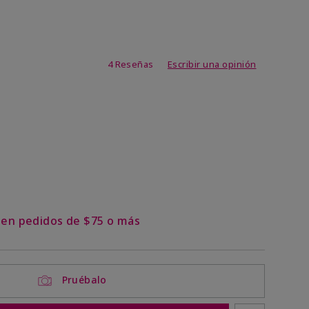
de 3,1 de 5
4 Reseñas
Escribir una opinión
s en pedidos de $75 o más
Pruébalo