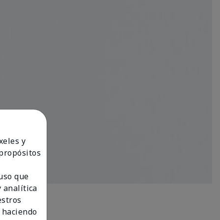
xeles y
 propósitos
 uso que
 analítica
estros
 haciendo