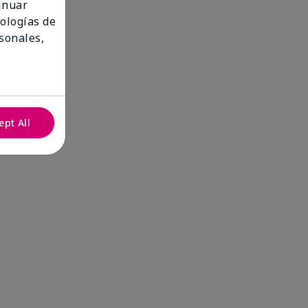
tinuar
nologías de
sonales,
ept All