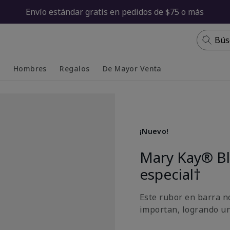
Envío estándar gratis en pedidos de $75 o más
Bús
s
Hombres
Regalos
De Mayor Venta
Collapsed
Expanded
¡Nuevo!
Mary Kay® Bl
especial†
Este rubor en barra n
importan, logrando u