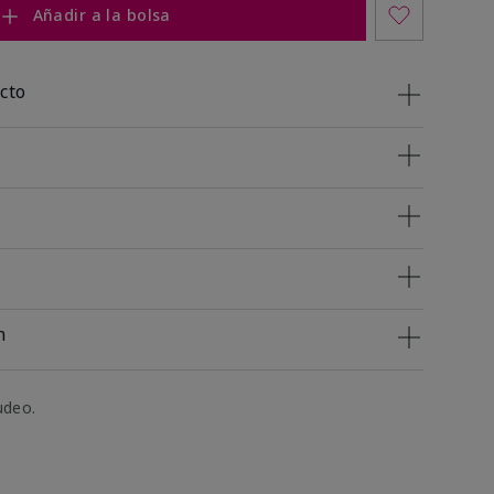
Añadir a la bolsa
cto
n
udeo.