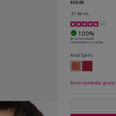
$20.00
.21 de oz.
Calificación de clientes 
5.0
100%
de los encuestados
recomendaría a un amigo.
Kind Spirit
seleccionado
Out of stock
Out of stock
Envío estándar grati