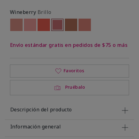
Wineberry
Brillo
Out of stock
Out of stock
Out of stock
seleccionado
Out of stock
Out of stock
Out of stock
Envío estándar gratis en pedidos de $75 o más
Favoritos
Pruébalo
Descripción del producto
Información general