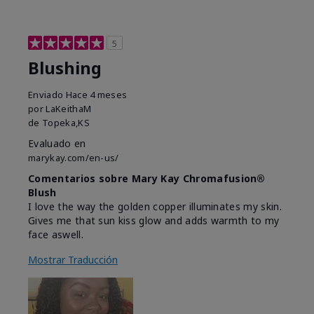
5
Blushing
Enviado
Hace 4 meses
por
LaKeithaM
de
Topeka,KS
Evaluado en
marykay.com/en-us/
Comentarios sobre Mary Kay Chromafusion®
Blush
I love the way the golden copper illuminates my skin.
Gives me that sun kiss glow and adds warmth to my
face aswell.
Mostrar Traducción