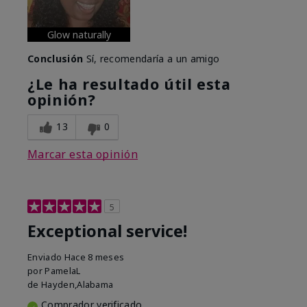
Glow naturally
Conclusión
Sí, recomendaría a un amigo
¿Le ha resultado útil esta
opinión?
13
0
Marcar esta opinión
5
Exceptional service!
Enviado
Hace 8 meses
por
PamelaL
de
Hayden,Alabama
Comprador verificado