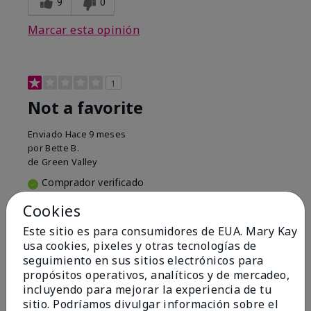
9
0
Marcar esta opinión
1
Not a favorite
Enviado
Hace 9 meses
por
Bette B.
de
Green Valley
Comprador verificado
Evaluado en
Cookies
marykay.com/en-us/
Este sitio es para consumidores de EUA. Mary Kay
Comentarios sobre Mary Kay Chromafusion®
usa cookies, pixeles y otras tecnologías de
Blush
seguimiento en sus sitios electrónicos para
The blush is hard to get used to - it goes on very
propósitos operativos, analíticos y de mercadeo,
heavy and then needs to be softened. I think I will
incluyendo para mejorar la experiencia de tu
stick with my old brand for now.
sitio. Podríamos divulgar información sobre el