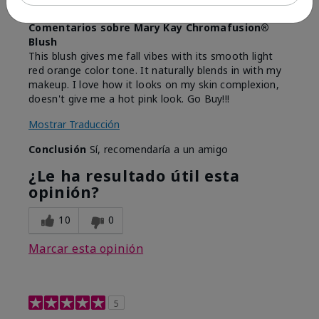
marykay.com/en-us/
Comentarios sobre Mary Kay Chromafusion®
Blush
This blush gives me fall vibes with its smooth light
red orange color tone. It naturally blends in with my
makeup. I love how it looks on my skin complexion,
doesn't give me a hot pink look. Go Buy!!!
Mostrar Traducción
Conclusión
Sí, recomendaría a un amigo
¿Le ha resultado útil esta
opinión?
10
0
Marcar esta opinión
5