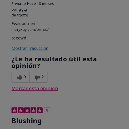
Enviado
Hace 10 meses
por
ggtg
de
tggttg
Evaluado en
marykay.com/en-us/
tdedwd
Mostrar Traducción
¿Le ha resultado útil esta
opinión?
9
2
Marcar esta opinión
5
Blushing