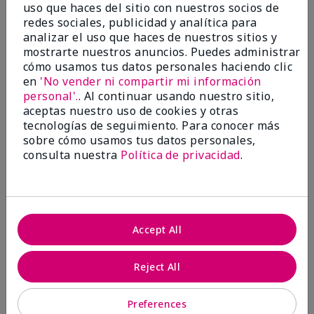
uso que haces del sitio con nuestros socios de
Mostrar Traducción
redes sociales, publicidad y analítica para
Conclusión
No, no recomendaría a un amigo
analizar el uso que haces de nuestros sitios y
mostrarte nuestros anuncios. Puedes administrar
¿Le ha resultado útil esta
cómo usamos tus datos personales haciendo clic
opinión?
en
'No vender ni compartir mi información
personal'.
. Al continuar usando nuestro sitio,
16
5
aceptas nuestro uso de cookies y otras
tecnologías de seguimiento. Para conocer más
Marcar esta opinión
sobre cómo usamos tus datos personales,
consulta nuestra
Política de privacidad
.
5
Beautiful
Accept All
Enviado
Hace 9 meses
por
Lina
de
Camden, NJ
Reject All
Comprador verificado
Preferences
Evaluado en