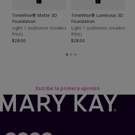
TimeWise® Matte 3D
TimeWise® Luminous 3D
Sk
Foundation
Foundation
De
es
Light 1​ (subtonos rosados
Light 1​ (subtonos rosados
fríos)
fríos)
$9
$28.00
$28.00
Escribe la primera opinión