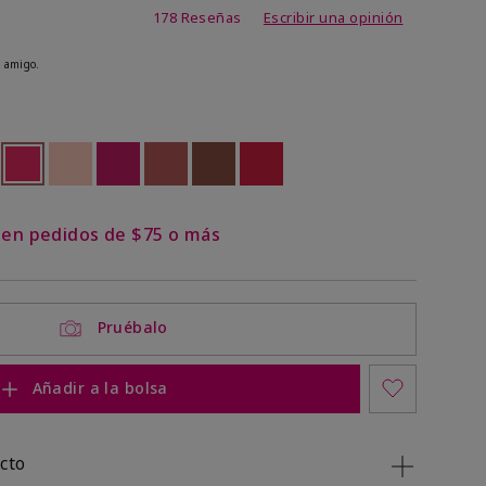
de 4,8 de 5
178 Reseñas
Escribir una opinión
 amigo.
ock
 of stock
seleccionado
Out of stock
Out of stock
Out of stock
Out of stock
Out of stock
Out of stock
s en pedidos de $75 o más
Pruébalo
Añadir a la bolsa
cto