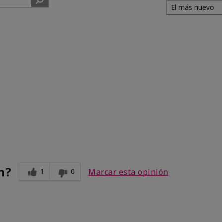
n?
1
0
Marcar esta opinión