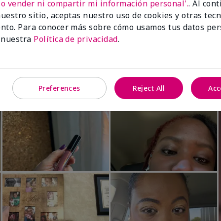
No vender ni compartir mi información personal'.
. Al con
Luminous 3D Foundation
Skinvigorate™ Duo Facial Devic
uestro sitio, aceptas nuestro uso de cookies y otras tec
especial†
btonos rosados fríos)
nto. Para conocer más sobre cómo usamos tus datos per
$95.00
 nuestra
Política de privacidad
.
Preferences
Reject All
Acc