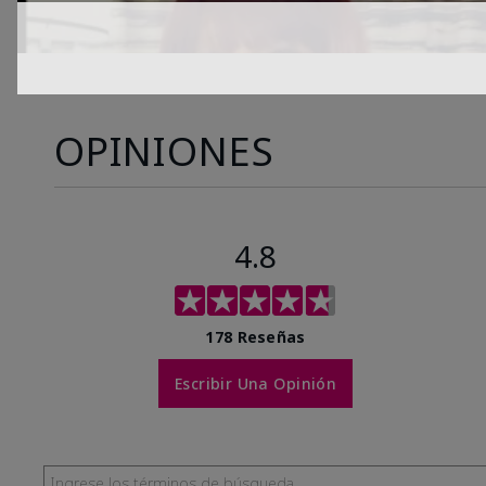
OPINIONES
4.8
178 Reseñas
Escribir Una Opinión