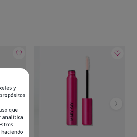
xeles y
 propósitos
Next
 uso que
 analítica
estros
 haciendo