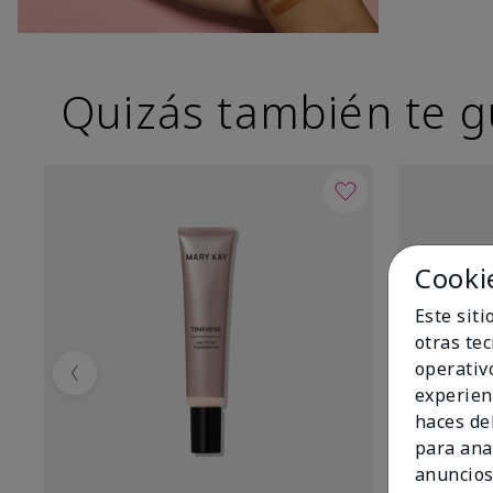
Quizás también te g
Cooki
Este sit
otras te
operativ
Previous
experien
haces del
para ana
anuncios