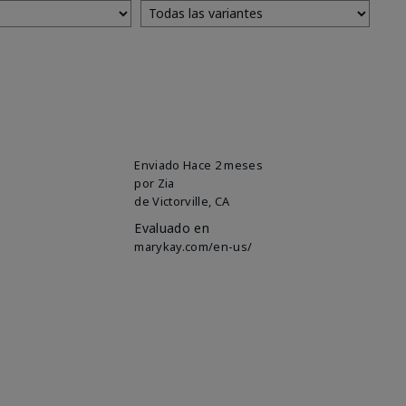
Enviado
Hace 2 meses
por
Zia
de
Victorville, CA
Evaluado en
marykay.com/en-us/