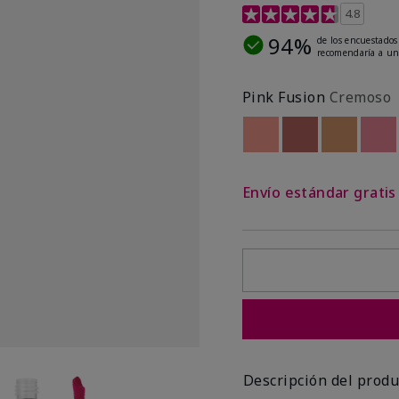
Calificación de clientes 
4.8
94%
de los encuestados
recomendaría a un
Pink Fusion
Cremoso
Out of stock
Out of stock
Out of st
Out
Envío estándar grati
Descripción del produ