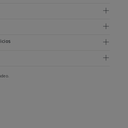
icios
udeo.