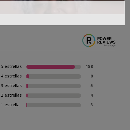
5 estrellas
158
4 estrellas
8
3 estrellas
5
2 estrellas
4
1 estrella
3