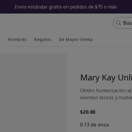
Envío estándar gratis en pedidos de $75 o más
Bús
s
Hombres
Regalos
De Mayor Venta
Collapsed
Expanded
Mary Kay Unl
Obtén humectación al 
sienten tersos y hume
$20.00
0.13 de onza