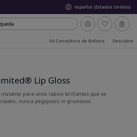
español (Estados Unidos)
queda
Sé Consultora de Belleza
Descubre
Collapsed
Expanded
imited® Lip Gloss
instante para unos labios brillantes que se
ctados, nunca pegajosos ni grumosos.