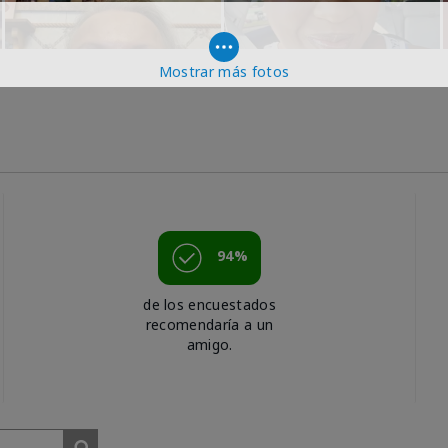
Mostrar más fotos
94%
de los encuestados
recomendaría a un
amigo.