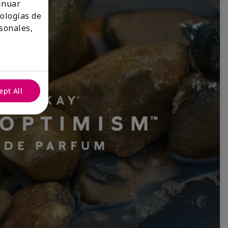
tinuar
nologías de
sonales,
ept All