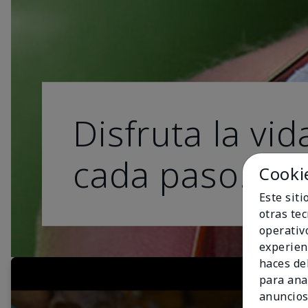
Disfruta la vid
cada paso.
Cooki
Este sit
otras te
operativ
experien
haces del
para ana
anuncios