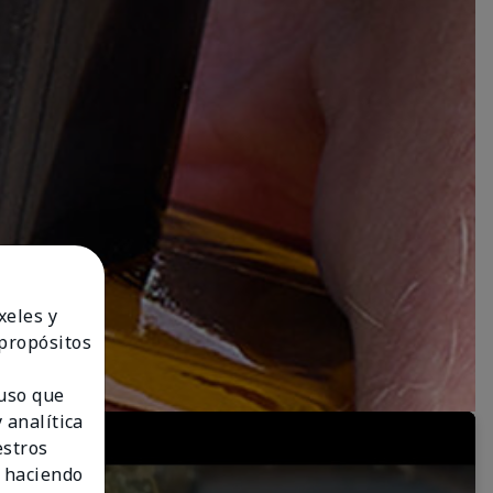
xeles y
 propósitos
 uso que
 analítica
estros
 haciendo