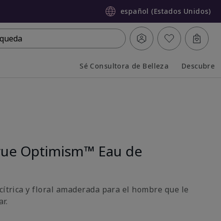
español (Estados Unidos)
queda
Sé Consultora de Belleza
Descubre
Collapsed
Expanded
rue Optimism™ Eau de
cítrica y floral amaderada para el hombre que le
r.