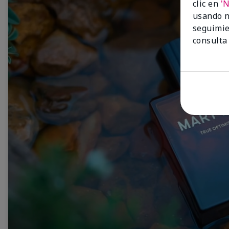
clic en
'
usando n
seguimie
consulta