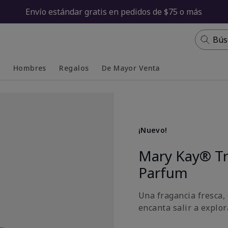
Envío estándar gratis en pedidos de $75 o más
Bús
s
Hombres
Regalos
De Mayor Venta
Collapsed
Expanded
¡Nuevo!
Mary Kay® T
Parfum
Una fragancia fresca, 
encanta salir a explora