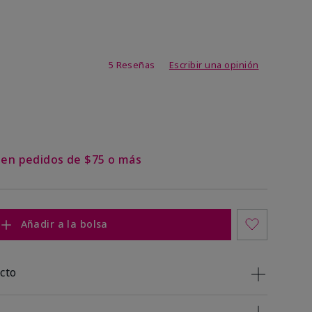
de 3,4 de 5
5 Reseñas
Escribir una opinión
s en pedidos de $75 o más
Añadir a la bolsa
cto