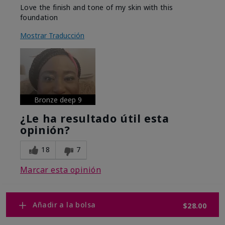
Love the finish and tone of my skin with this
foundation
Mostrar Traducción
Bronze deep 9
¿Le ha resultado útil esta
opinión?
18
7
Marcar esta opinión
Añadir a la bolsa
$28.00
Mostrar opiniones
1-10
Volver al inicio