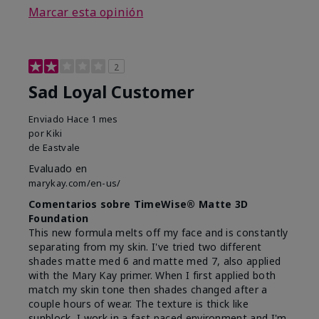
Marcar esta opinión
2
Sad Loyal Customer
Enviado
Hace 1 mes
por
Kiki
de
Eastvale
Evaluado en
marykay.com/en-us/
Comentarios sobre TimeWise® Matte 3D
Foundation
This new formula melts off my face and is constantly
separating from my skin. I've tried two different
shades matte med 6 and matte med 7, also applied
with the Mary Kay primer. When I first applied both
match my skin tone then shades changed after a
couple hours of wear. The texture is thick like
sunblock, I work in a fast paced environment and I'm