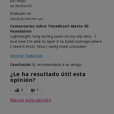
por
AmyD
de
Wichita KS
Evaluado en
marykay.com/en-us/
Comentarios sobre TimeWise® Matte 3D
Foundation
Lightweight, long lasting (even on my oily skin) - I
love how I'm able to layer it to build coverage where
I need it most. Now I rarely need concealer!
Mostrar Traducción
Conclusión
Sí, recomendaría a un amigo
¿Le ha resultado útil esta
opinión?
4
1
Marcar esta opinión