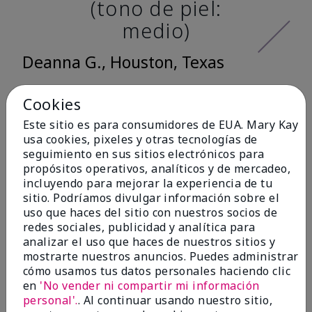
(tono de piel:
medio)
Deanna G., Houston, Texas
Cookies
Me encantó lo
Este sitio es para consumidores de EUA. Mary Kay
usa cookies, pixeles y otras tecnologías de
suave que se siente
seguimiento en sus sitios electrónicos para
al aplicarla. Tiene
propósitos operativos, analíticos y de mercadeo,
incluyendo para mejorar la experiencia de tu
un acabado mate
sitio. Podríamos divulgar información sobre el
muy bonito y no se
uso que haces del sitio con nuestros socios de
redes sociales, publicidad y analítica para
siente pastosa en la
analizar el uso que haces de nuestros sitios y
piel. (tono de piel:
mostrarte nuestros anuncios. Puedes administrar
cómo usamos tus datos personales haciendo clic
claro)
en
'No vender ni compartir mi información
personal'.
. Al continuar usando nuestro sitio,