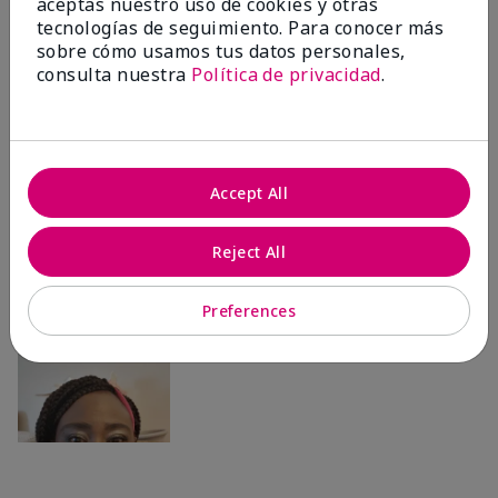
Ailime A., Tampa, Fla.
aceptas nuestro uso de cookies y otras
tecnologías de seguimiento. Para conocer más
sobre cómo usamos tus datos personales,
consulta nuestra
Política de privacidad
.
Antes & después
Accept All
Antes
Después
Antes
Después
Reject All
Preferences