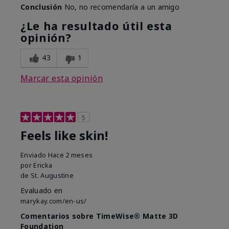
Conclusión
No, no recomendaría a un amigo
¿Le ha resultado útil esta
opinión?
43
1
Marcar esta opinión
5
Feels like skin!
Enviado
Hace 2 meses
por
Ericka
de
St. Augustine
Evaluado en
marykay.com/en-us/
Comentarios sobre TimeWise® Matte 3D
Foundation