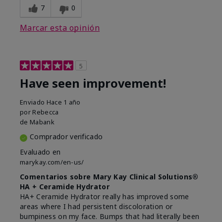
7
0
Marcar esta opinión
5
Have seen improvement!
Enviado
Hace 1 año
por
Rebecca
de
Mabank
Comprador verificado
Evaluado en
marykay.com/en-us/
Comentarios sobre Mary Kay Clinical Solutions®
HA + Ceramide Hydrator
HA+ Ceramide Hydrator really has improved some
areas where I had persistent discoloration or
bumpiness on my face. Bumps that had literally been