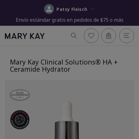
Patsy Fleisch
Envío estándar gratis en pedidos de $75 o más
Mary Kay Clinical Solutions® HA +
Ceramide Hydrator