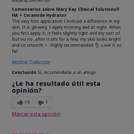
marykay.com/en-us/
Comentarios sobre Mary Kay Clinical Solutions®
HA + Ceramide Hydrator
The very first application I noticed a difference in my
skin. It is glowing. I apply morning and at night. When
you first apply it, it feels slightly tight and dry sort of.
But no no ,after it sits for a few, my skin looks bright
and so smooth ✨️. Highly recommended 👌. Love it so
far.
Mostrar Traducción
Conclusión
Sí, recomendaría a un amigo
¿Le ha resultado útil esta
opinión?
13
1
Marcar esta opinión