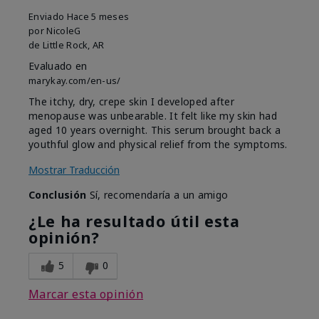
Enviado
Hace 5 meses
por
NicoleG
de
Little Rock, AR
Evaluado en
marykay.com/en-us/
The itchy, dry, crepe skin I developed after
menopause was unbearable. It felt like my skin had
aged 10 years overnight. This serum brought back a
youthful glow and physical relief from the symptoms.
Mostrar Traducción
Conclusión
Sí, recomendaría a un amigo
¿Le ha resultado útil esta
opinión?
5
0
Marcar esta opinión