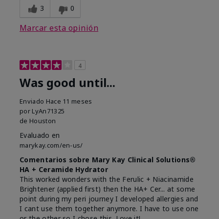
3
0
Marcar esta opinión
4
Was good until...
Enviado
Hace 11 meses
por
LyAn71325
de
Houston
Evaluado en
marykay.com/en-us/
Comentarios sobre Mary Kay Clinical Solutions®
HA + Ceramide Hydrator
This worked wonders with the Ferulic + Niacinamide
Brightener (applied first) then the HA+ Cer... at some
point during my peri journey I developed allergies and
I cant use them together anymore. I have to use one
or the other so I chose this. Love it!