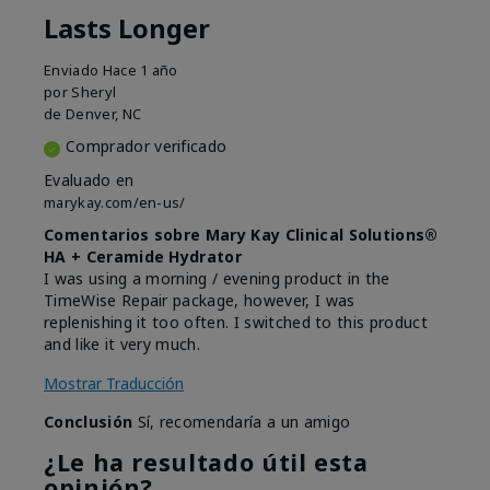
Lasts Longer
Enviado
Hace 1 año
por
Sheryl
de
Denver, NC
Comprador verificado
Evaluado en
marykay.com/en-us/
Comentarios sobre Mary Kay Clinical Solutions®
HA + Ceramide Hydrator
I was using a morning / evening product in the
TimeWise Repair package, however, I was
replenishing it too often. I switched to this product
and like it very much.
Mostrar Traducción
Conclusión
Sí, recomendaría a un amigo
¿Le ha resultado útil esta
opinión?