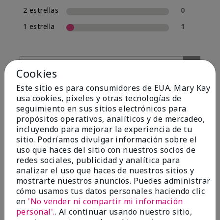
2 estrellas
0
1 estrella
1
Cookies
Este sitio es para consumidores de EUA. Mary Kay
usa cookies, pixeles y otras tecnologías de
seguimiento en sus sitios electrónicos para
propósitos operativos, analíticos y de mercadeo,
incluyendo para mejorar la experiencia de tu
Evaluado por 13 clientes
sitio. Podríamos divulgar información sobre el
uso que haces del sitio con nuestros socios de
redes sociales, publicidad y analítica para
analizar el uso que haces de nuestros sitios y
5
mostrarte nuestros anuncios. Puedes administrar
Yeh! I really works
cómo usamos tus datos personales haciendo clic
en
'No vender ni compartir mi información
Enviado
Hace 4 meses
personal'.
. Al continuar usando nuestro sitio,
por
Char