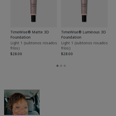
TimeWise® Matte 3D
TimeWise® Luminous 3D
Sk
Foundation
Foundation
De
es
Light 1​ (subtonos rosados
Light 1​ (subtonos rosados
fríos)
fríos)
$9
$28.00
$28.00