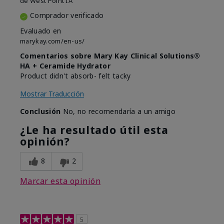
de
West Point IA
Comprador verificado
Evaluado en
marykay.com/en-us/
Comentarios sobre Mary Kay Clinical Solutions®
HA + Ceramide Hydrator
Product didn't absorb- felt tacky
Mostrar Traducción
Conclusión
No, no recomendaría a un amigo
¿Le ha resultado útil esta
opinión?
8
2
Marcar esta opinión
5