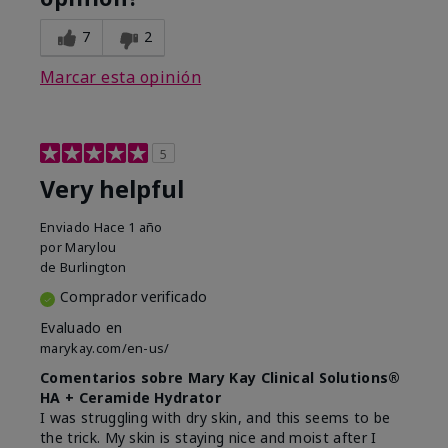
7
2
Marcar esta opinión
5
Very helpful
Enviado
Hace 1 año
por
Marylou
de
Burlington
Comprador verificado
Evaluado en
marykay.com/en-us/
Comentarios sobre Mary Kay Clinical Solutions®
HA + Ceramide Hydrator
I was struggling with dry skin, and this seems to be
the trick. My skin is staying nice and moist after I