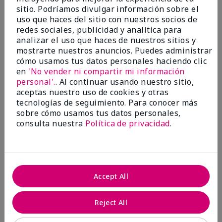
sitio. Podríamos divulgar información sobre el
and glow.
uso que haces del sitio con nuestros socios de
Mostrar Traducción
redes sociales, publicidad y analítica para
analizar el uso que haces de nuestros sitios y
Conclusión
Sí, recomendaría a un amigo
mostrarte nuestros anuncios. Puedes administrar
¿Le ha resultado útil esta
cómo usamos tus datos personales haciendo clic
en
'No vender ni compartir mi información
opinión?
personal'.
. Al continuar usando nuestro sitio,
aceptas nuestro uso de cookies y otras
7
0
tecnologías de seguimiento. Para conocer más
Marcar esta opinión
sobre cómo usamos tus datos personales,
consulta nuestra
Política de privacidad
.
5
Travel
Accept All
Enviado
Hace 1 año
por
Dg
Reject All
de
YAKIMA
Comprador verificado