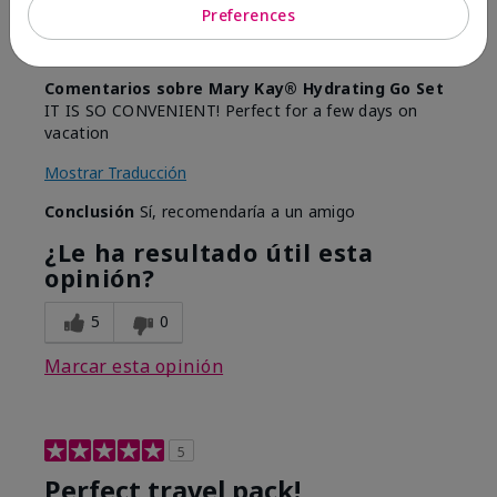
Preferences
Evaluado en
marykay.com/en-us/
Comentarios sobre Mary Kay® Hydrating Go Set
IT IS SO CONVENIENT! Perfect for a few days on
vacation
Mostrar Traducción
Conclusión
Sí, recomendaría a un amigo
¿Le ha resultado útil esta
opinión?
5
0
Marcar esta opinión
5
Perfect travel pack!