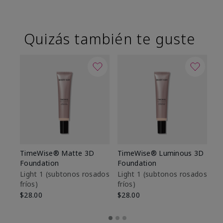
Quizás también te guste
TimeWise® Matte 3D
TimeWise® Luminous 3D
Sk
Foundation
Foundation
De
es
Light 1​ (subtonos rosados
Light 1​ (subtonos rosados
fríos)
fríos)
$9
$28.00
$28.00