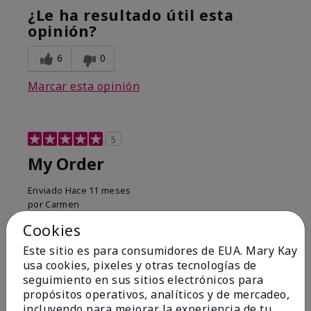
¿Le ha resultado útil esta
opinión?
6
0
Marcar esta opinión
5
My Order
Enviado
Hace 11 meses
por
Carmen
de
Laurelton, NY
Cookies
Comprador verificado
Este sitio es para consumidores de EUA. Mary Kay
Evaluado en
usa cookies, pixeles y otras tecnologías de
marykay.com/en-us/
seguimiento en sus sitios electrónicos para
propósitos operativos, analíticos y de mercadeo,
Comentarios sobre Mary Kay® Hydrating Go Set
incluyendo para mejorar la experiencia de tu
I enjoy using Mary Kay. It is making my skin healthy