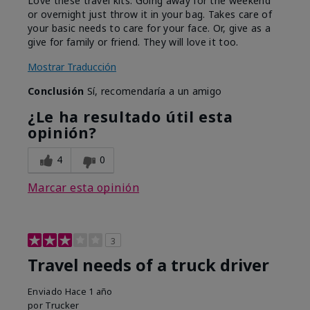
Love these travel kits. Going away for the weekend
or overnight just throw it in your bag. Takes care of
your basic needs to care for your face. Or, give as a
give for family or friend. They will love it too.
Mostrar Traducción
Conclusión
Sí, recomendaría a un amigo
¿Le ha resultado útil esta
opinión?
4
0
Marcar esta opinión
3
Travel needs of a truck driver
Enviado
Hace 1 año
por
Trucker