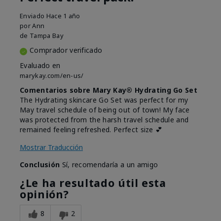
Enviado
Hace 1 año
por
Ann
de
Tampa Bay
Comprador verificado
Evaluado en
marykay.com/en-us/
Comentarios sobre Mary Kay® Hydrating Go Set
The Hydrating skincare Go Set was perfect for my
May travel schedule of being out of town! My face
was protected from the harsh travel schedule and
remained feeling refreshed. Perfect size 💕
Mostrar Traducción
Conclusión
Sí, recomendaría a un amigo
¿Le ha resultado útil esta
opinión?
8
2