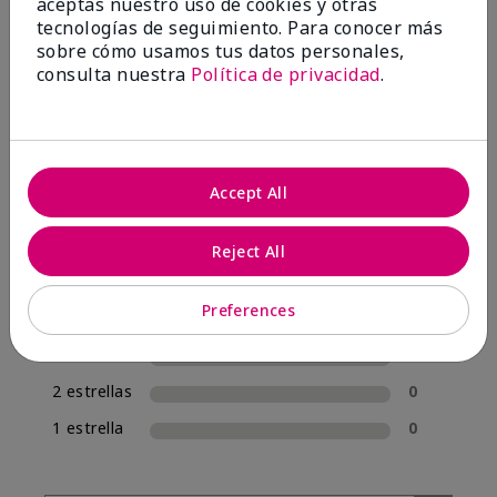
aceptas nuestro uso de cookies y otras
tecnologías de seguimiento. Para conocer más
4.7
sobre cómo usamos tus datos personales,
consulta nuestra
Política de privacidad
.
10 Reseñas
Escribir Una Opinión
100%
Accept All
de los encuestados recomendaría a un amigo.
Reject All
5 estrellas
7
Preferences
4 estrellas
3
3 estrellas
0
2 estrellas
0
1 estrella
0