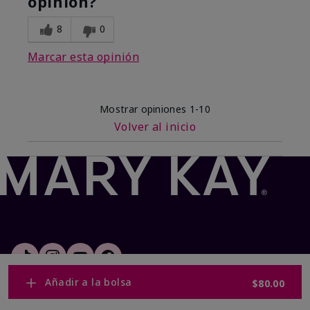
opinión?
8
0
Marcar esta opinión
Mostrar opiniones
1-10
Volver al inicio
Añadir a la bolsa
$80.00