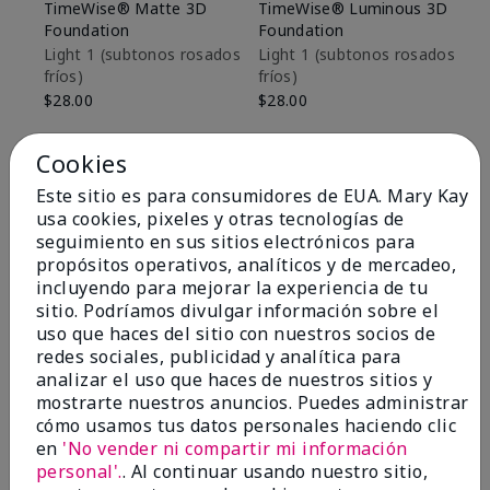
TimeWise® Matte 3D
TimeWise® Luminous 3D
Sk
Foundation
Foundation
De
es
Light 1​ (subtonos rosados
Light 1​ (subtonos rosados
fríos)
fríos)
$9
$28.00
$28.00
Cookies
Este sitio es para consumidores de EUA. Mary Kay
usa cookies, pixeles y otras tecnologías de
seguimiento en sus sitios electrónicos para
propósitos operativos, analíticos y de mercadeo,
incluyendo para mejorar la experiencia de tu
sitio. Podríamos divulgar información sobre el
uso que haces del sitio con nuestros socios de
redes sociales, publicidad y analítica para
analizar el uso que haces de nuestros sitios y
mostrarte nuestros anuncios. Puedes administrar
cómo usamos tus datos personales haciendo clic
OPINIONES
en
'No vender ni compartir mi información
personal'.
. Al continuar usando nuestro sitio,