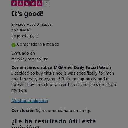
5
It's good!
Enviado
Hace 9 meses
por
BladeT
de
Jennings, La
Comprador verificado
Evaluado en
marykay.com/en-us/
Comentarios sobre MKMen® Daily Facial Wash
I decided to buy this since it was specifically for men
and I'm really enjoying it! It foams up nicely and it
doesn't have much of a scent to it and feels great on
my skin.
Mostrar Traducción
Conclusión
Sí, recomendaría a un amigo
¿Le ha resultado útil esta
opinión?