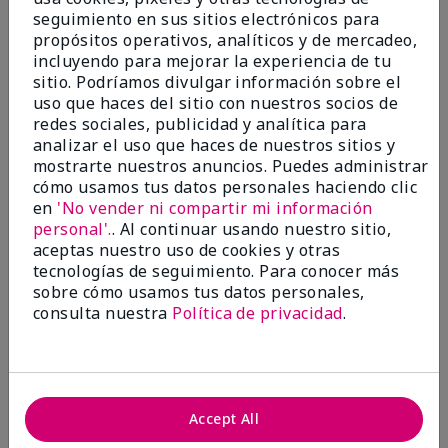
seguimiento en sus sitios electrónicos para
Marcar esta opinión
propósitos operativos, analíticos y de mercadeo,
incluyendo para mejorar la experiencia de tu
sitio. Podríamos divulgar información sobre el
uso que haces del sitio con nuestros socios de
5
redes sociales, publicidad y analítica para
Satisfied
analizar el uso que haces de nuestros sitios y
mostrarte nuestros anuncios. Puedes administrar
cómo usamos tus datos personales haciendo clic
Enviado
Hace 3 meses
por
Keyrone
en
'No vender ni compartir mi información
de
LaBelle, FL
personal'.
. Al continuar usando nuestro sitio,
aceptas nuestro uso de cookies y otras
Evaluado en
tecnologías de seguimiento. Para conocer más
marykay.com/en-us/
sobre cómo usamos tus datos personales,
Since using MK products, my skin hasn't been as oily.
consulta nuestra
Política de privacidad
.
I've received compliments that my complexion has
improved, and most of all, my skin doesn't feel dry or
irritated after use. Moisturizers are usually hard to
come by, but this one is lightweight and not
overbearing or oily. Thank you so much, Mrs. Gaenelle
Accept All
Tyre, for introducing me to these products!