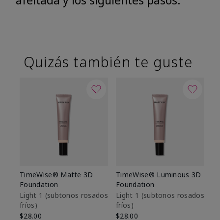
afeitada y los siguientes pasos.
Quizás también te guste
TimeWise® Matte 3D
TimeWise® Luminous 3D
Sk
Foundation
Foundation
De
es
Light 1​ (subtonos rosados
Light 1​ (subtonos rosados
fríos)
fríos)
$9
$28.00
$28.00