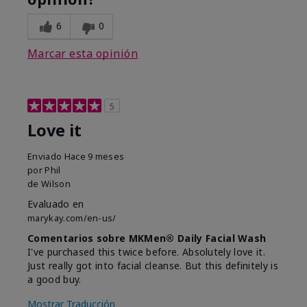
6
0
Marcar esta opinión
5
Love it
Enviado
Hace 9 meses
por
Phil
de
Wilson
Evaluado en
marykay.com/en-us/
Comentarios sobre MKMen® Daily Facial Wash
I've purchased this twice before. Absolutely love it.
Just really got into facial cleanse. But this definitely is
a good buy.
Mostrar Traducción