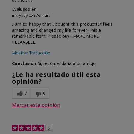
de
Indiana
Evaluado en
marykay.com/en-us/
I am so happy that I bought this product! It feels
amazing and changed my life forever. This a
remarkable item! Please buy!! MAKE MORE
PLEAASEEE.
Mostrar Traducción
Conclusión
Sí, recomendaría a un amigo
¿Le ha resultado útil esta
opinión?
7
0
Marcar esta opinión
5