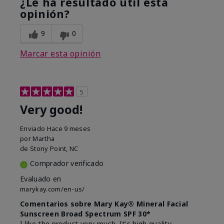
¿Le ha resultado útil esta
opinión?
9
0
Marcar esta opinión
5
Very good!
Enviado
Hace 9 meses
por
Martha
de
Stony Point, NC
Comprador verificado
Evaluado en
marykay.com/en-us/
Comentarios sobre Mary Kay® Mineral Facial
Sunscreen Broad Spectrum SPF 30*
I like the product very much. It's high quality.