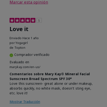
Marcar esta opinión
5
Love it
Enviado
Hace 1 año
por
Yogagirl
de
Topton
Comprador verificado
Evaluado en
marykay.com/en-us/
Comentarios sobre Mary Kay® Mineral Facial
Sunscreen Broad Spectrum SPF 30*
Love this sunscreen- great alone or under makeup,
absorbs quickly, no white mask, doesn't sting eye,
etc. love it!
Mostrar Traducción