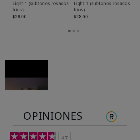
es
Light 1​ (subtonos rosados
Light 1​ (subtonos rosados
fríos)
fríos)
$9
$28.00
$28.00
OPINIONES
4.7