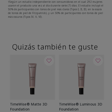
†Según un estudio independiente con consumidoras en el cual 292 mujeres
usaron el producto una vez al día durante siete (7) días. El estudio incluyó el
50% de participantes con tonos de piel más claros (Tipos I, II, III, en la escala
de tonos de piel de Fitzpatrick), y un 50% de participantes con tonos de piel
más oscuros (Tipos IV, V, VI).
Quizás también te guste
TimeWise® Matte 3D
TimeWise® Luminous 3D
Sk
Foundation
Foundation
De