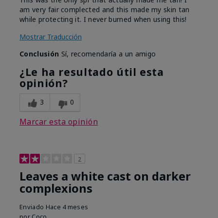
am very fair complected and this made my skin tan
while protecting it. I never burned when using this!
Mostrar Traducción
Conclusión
Sí, recomendaría a un amigo
¿Le ha resultado útil esta
opinión?
3
0
Marcar esta opinión
2
Leaves a white cast on darker
complexions
Enviado
Hace 4 meses
por
Coco