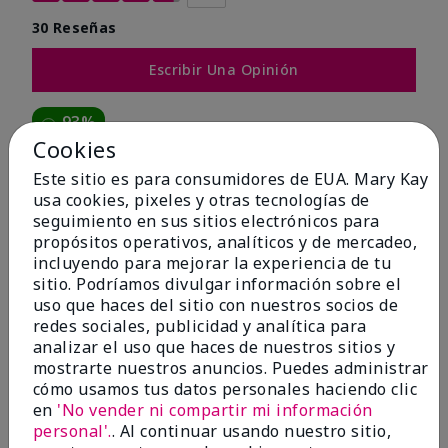
30 Reseñas
Escribir Una Opinión
93%
Cookies
de los encuestados recomendaría a un amigo.
Este sitio es para consumidores de EUA. Mary Kay
usa cookies, pixeles y otras tecnologías de
5 estrellas
24
seguimiento en sus sitios electrónicos para
propósitos operativos, analíticos y de mercadeo,
4 estrellas
4
incluyendo para mejorar la experiencia de tu
3 estrellas
0
sitio. Podríamos divulgar información sobre el
uso que haces del sitio con nuestros socios de
2 estrellas
2
redes sociales, publicidad y analítica para
analizar el uso que haces de nuestros sitios y
1 estrella
0
mostrarte nuestros anuncios. Puedes administrar
cómo usamos tus datos personales haciendo clic
en
'No vender ni compartir mi información
Tipo De Piel
personal'.
. Al continuar usando nuestro sitio,
Filtrar