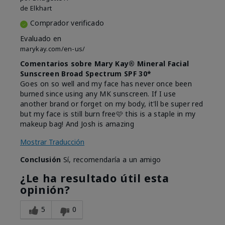
de
Elkhart
Comprador verificado
Evaluado en
marykay.com/en-us/
Comentarios sobre Mary Kay® Mineral Facial
Sunscreen Broad Spectrum SPF 30*
Goes on so well and my face has never once been
burned since using any MK sunscreen. If I use
another brand or forget on my body, it'll be super red
but my face is still burn free🩷 this is a staple in my
makeup bag! And Josh is amazing
Mostrar Traducción
Conclusión
Sí, recomendaría a un amigo
¿Le ha resultado útil esta
opinión?
5
0