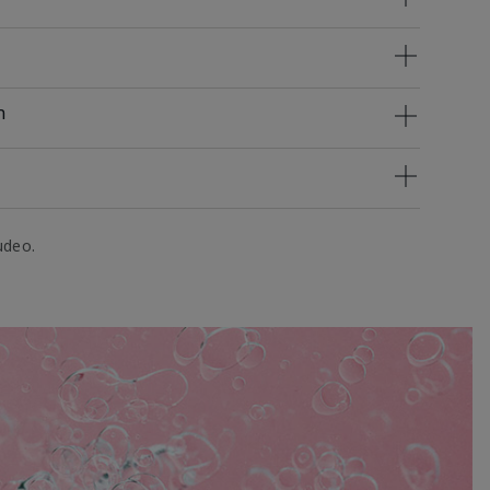
n
udeo.