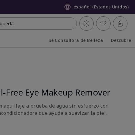
español (Estados Unidos)
queda
Sé Consultora de Belleza
Descubre
Collapsed
Expanded
l-Free Eye Makeup Remover
 maquillaje a prueba de agua sin esfuerzo con
acondicionadora que ayuda a suavizar la piel.