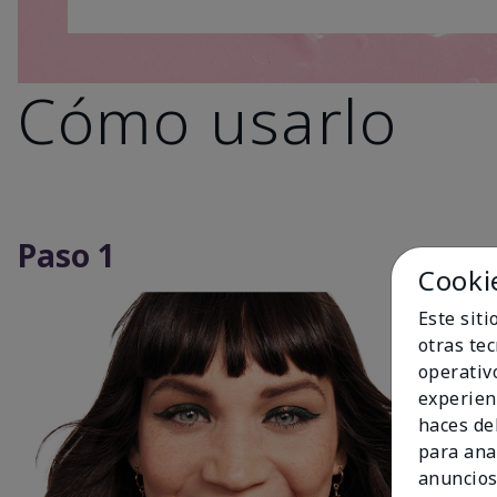
Cómo usarlo
Paso 1
Cooki
Este sit
otras te
operativ
experien
haces del
para ana
anuncios