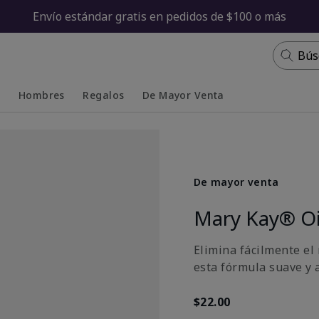
Envío estándar gratis en pedidos de $100 o más
Bús
s
Hombres
Regalos
De Mayor Venta
Collapsed
Expanded
De mayor venta
Mary Kay® Oi
Elimina fácilmente el
esta fórmula suave y 
$22.00