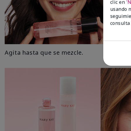
clic en
'
usando n
seguimie
consulta
Agita hasta que se mezcle.