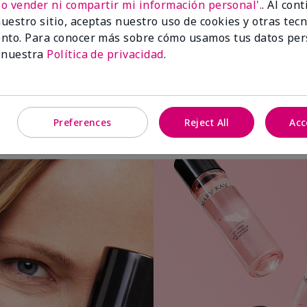
No vender ni compartir mi información personal'.
. Al con
uestro sitio, aceptas nuestro uso de cookies y otras tec
nto. Para conocer más sobre cómo usamos tus datos per
 nuestra
Política de privacidad
.
Aplica una pequeña cantidad a una
Preferences
Reject All
Acc
bolita o almohadilla de algodón.