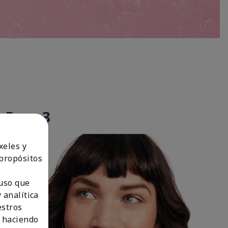
Paso 3
xeles y
 propósitos
 uso que
 analítica
estros
 haciendo