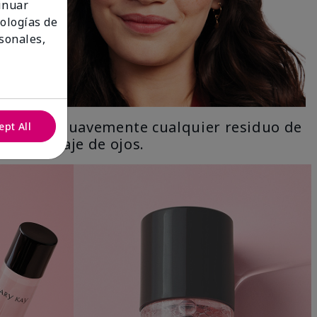
tinuar
nologías de
sonales,
Limpia suavemente cualquier residuo de
ept All
maquillaje de ojos.