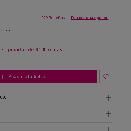
de 4,8 de 5
299 Reseñas
Escribir una opinión
 amigo.
s en pedidos de $100 o más
Añadir a la bolsa
cto