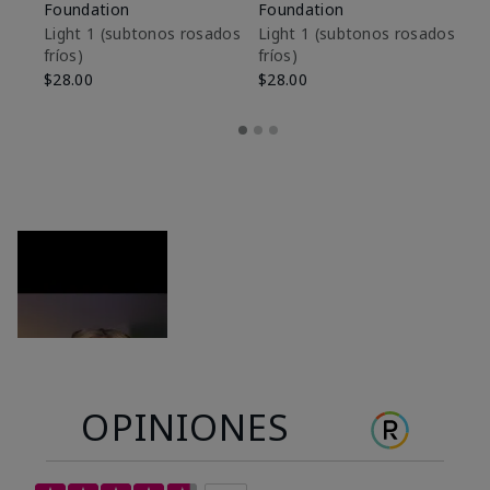
Foundation
Foundation
De
es
Light 1​ (subtonos rosados
Light 1​ (subtonos rosados
fríos)
fríos)
$9
$28.00
$28.00
OPINIONES