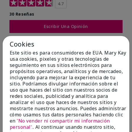
4.7
30 Reseñas
Escribir Una Opinión
93%
Cookies
Este sitio es para consumidores de EUA. Mary Kay
de los encuestados recomendaría a un amigo.
usa cookies, pixeles y otras tecnologías de
seguimiento en sus sitios electrónicos para
5 estrellas
24
propósitos operativos, analíticos y de mercadeo,
incluyendo para mejorar la experiencia de tu
4 estrellas
4
sitio. Podríamos divulgar información sobre el
3 estrellas
0
uso que haces del sitio con nuestros socios de
redes sociales, publicidad y analítica para
2 estrellas
2
analizar el uso que haces de nuestros sitios y
mostrarte nuestros anuncios. Puedes administrar
1 estrella
0
cómo usamos tus datos personales haciendo clic
en
'No vender ni compartir mi información
personal'.
. Al continuar usando nuestro sitio,
Tipo De Piel