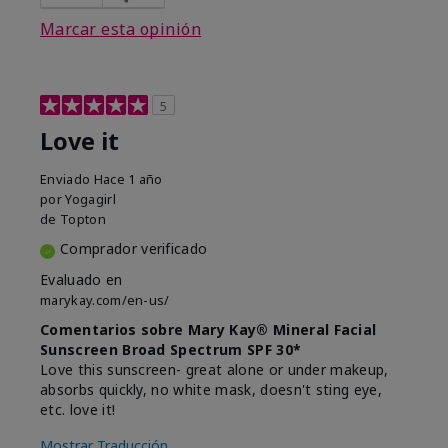
Marcar esta opinión
5
Love it
Enviado
Hace 1 año
por
Yogagirl
de
Topton
Comprador verificado
Evaluado en
marykay.com/en-us/
Comentarios sobre Mary Kay® Mineral Facial
Sunscreen Broad Spectrum SPF 30*
Love this sunscreen- great alone or under makeup,
absorbs quickly, no white mask, doesn't sting eye,
etc. love it!
Mostrar Traducción