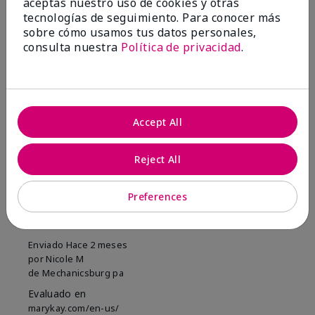
aceptas nuestro uso de cookies y otras
Filtrar
reseñas
tecnologías de seguimiento. Para conocer más
por
sobre cómo usamos tus datos personales,
Tipo
consulta nuestra
Política de privacidad
.
de
piel
Accept All
Evaluado por 30 clientes
Reject All
5
Preferences
Only spf that tanned me
Enviado
Hace 2 meses
por
Nicole M
de
Mechanicsburg pa
Evaluado en
marykay.com/en-us/