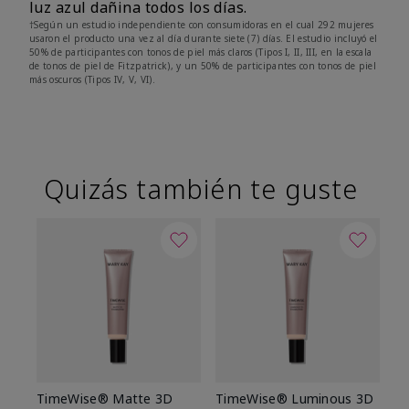
luz azul dañina todos los días.
†Según un estudio independiente con consumidoras en el cual 292 mujeres
usaron el producto una vez al día durante siete (7) días. El estudio incluyó el
50% de participantes con tonos de piel más claros (Tipos I, II, III, en la escala
de tonos de piel de Fitzpatrick), y un 50% de participantes con tonos de piel
más oscuros (Tipos IV, V, VI).
Quizás también te guste
TimeWise® Matte 3D
TimeWise® Luminous 3D
Sk