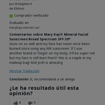
por
Bridgette H
de
Elkhart
Comprador verificado
Evaluado en
marykay.com/en-us/
Comentarios sobre Mary Kay® Mineral Facial
Sunscreen Broad Spectrum SPF 30*
Goes on so well and my face has never once been
burned since using any MK sunscreen. If I use
another brand or forget on my body, it'll be super red
but my face is still burn free🩷 this is a staple in my
makeup bag! And Josh is amazing
Mostrar Traducción
Conclusión
Sí, recomendaría a un amigo
¿Le ha resultado útil esta
opinión?
6
0